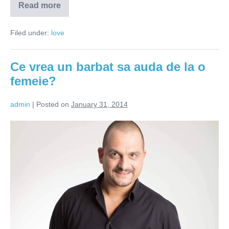
Read more
De
ce
ea?
Filed under:
love
Ce vrea un barbat sa auda de la o
femeie?
admin
|
Posted on
January 31, 2014
Ce
vrea
un
barbat
sa
auda
de
la