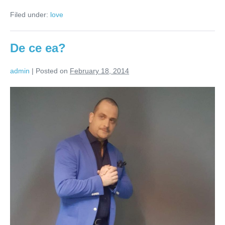
cat
Filed under:
love
vrei
tu
De ce ea?
admin
|
Posted on
February 18, 2014
De
ce
ea?