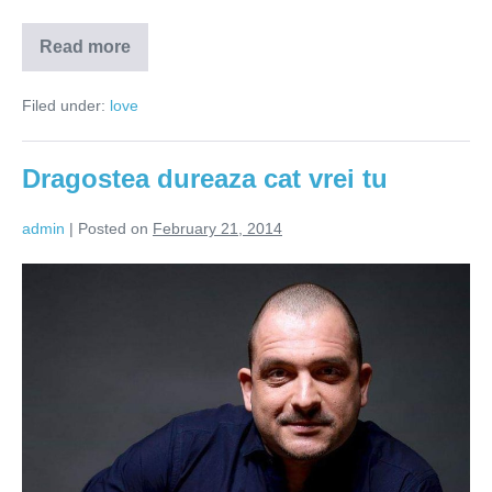
Read more
Femeia
il
face
Filed under:
love
pe
barbat!
Dragostea dureaza cat vrei tu
admin
|
Posted on
February 21, 2014
Dragostea
dureaza
cat
vrei
tu