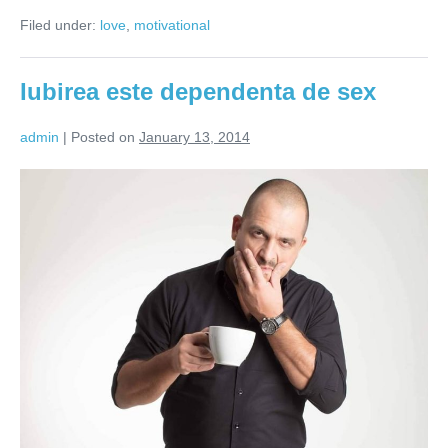
un
Filed under:
love
,
motivational
barbat
sa
auda
de
Iubirea este dependenta de sex
la
o
femeie?
admin
|
Posted on
January 13, 2014
Iubirea
este
dependenta
de
sex