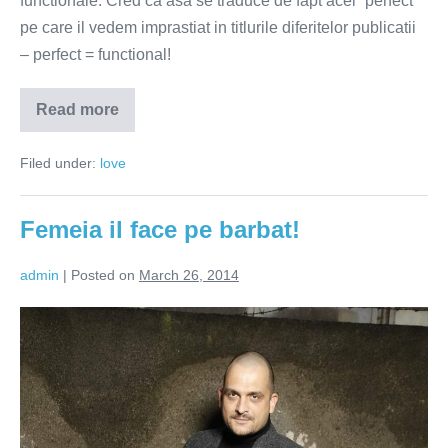
functionale. Cred ca asa se traduce de fapt acel “perfect”
pe care il vedem imprastiat in titlurile diferitelor publicatii
– perfect = functional!
Read more
Care
sunt
ingredientele
Filed under:
love
unei
relatii
perfecte?
Femeia il face pe barbat!
admin
|
Posted on
March 26, 2014
Femeia
il
face
pe
barbat!