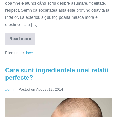
doamnele atunci când scriu despre asumare, fidelitate,
respect. Semn că societatea asta este profund otrăvită la
interior. La exterior, sigur, toți poartă masca moralei
creștine – aia […]
Read more
Bărbații
fideli
nu
Filed under:
love
sunt
pe
cale
de
Care sunt ingredientele unei relatii
dispariție
perfecte?
admin
|
Posted on
August 12, 2014
Care
sunt
ingredientele