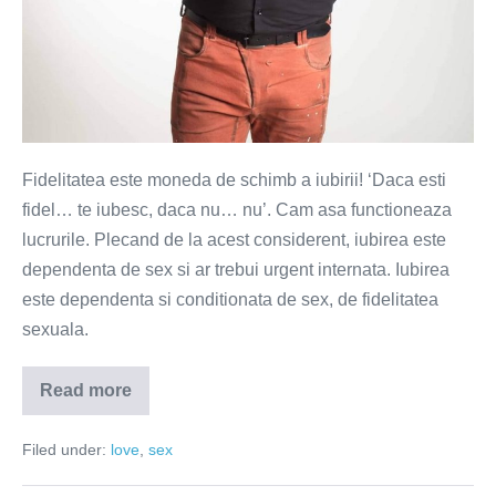
Fidelitatea este moneda de schimb a iubirii! ‘Daca esti
fidel… te iubesc, daca nu… nu’. Cam asa functioneaza
lucrurile. Plecand de la acest considerent, iubirea este
dependenta de sex si ar trebui urgent internata. Iubirea
este dependenta si conditionata de sex, de fidelitatea
sexuala.
Read more
Iubirea
este
dependenta
Filed under:
love
,
sex
de
sex