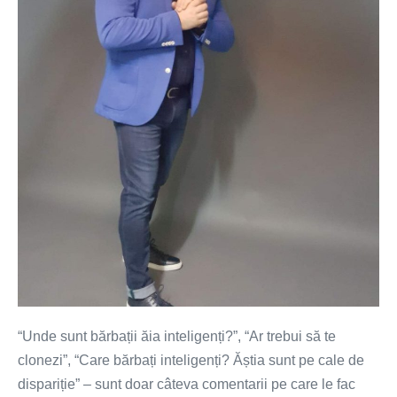
de
dispariție
“Unde sunt bărbații ăia inteligenți?”, “Ar trebui să te
clonezi”, “Care bărbați inteligenți? Ăștia sunt pe cale de
dispariție” – sunt doar câteva comentarii pe care le fac