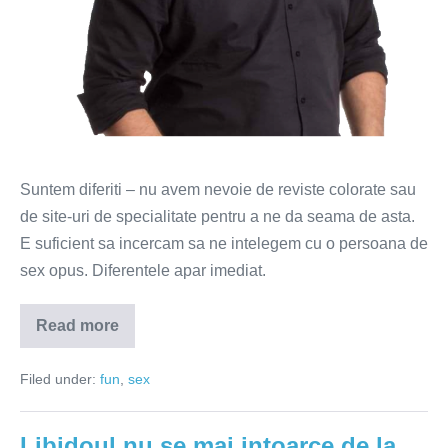
Suntem diferiti – nu avem nevoie de reviste colorate sau
de site-uri de specialitate pentru a ne da seama de asta.
E suficient sa incercam sa ne intelegem cu o persoana de
sex opus. Diferentele apar imediat.
Read more
Cele
10
porunci
Filed under:
fun
,
sex
in
cuplu
pentru
barbati
Libidoul nu se mai intoarce de la
si