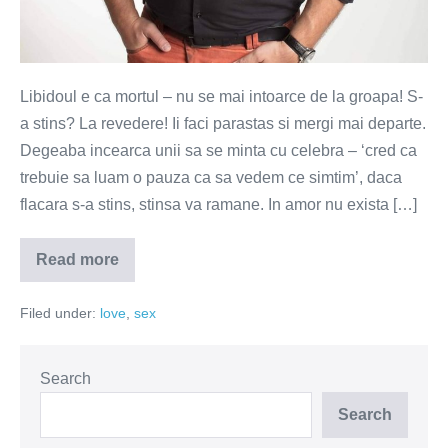
Libidoul e ca mortul – nu se mai intoarce de la groapa! S-
a stins? La revedere! Ii faci parastas si mergi mai departe.
Degeaba incearca unii sa se minta cu celebra – ‘cred ca
trebuie sa luam o pauza ca sa vedem ce simtim’, daca
flacara s-a stins, stinsa va ramane. In amor nu exista […]
Read more
Libidoul
nu
se
Filed under:
love
,
sex
mai
intoarce
de
la
groapa
Search
Search