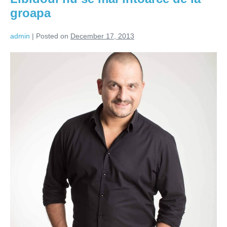
femei
groapa
admin
|
Posted on
December 17, 2013
Libidoul
nu
se
mai
intoarce
de
la
groapa