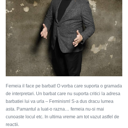
Femeia il face pe barbat! O vorba care suporta o gramada
de interpretari. Un barbat care nu suporta critici la adresa
barbatiei lui va urla – Feminism! S-a dus dracu lumea
asta. Pamantul a luat-o razna… femeia nu-si mai
cunoaste locul etc. In ultima vreme am tot vazut astfel de
reactii.