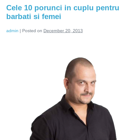
Cele 10 porunci in cuplu pentru
barbati si femei
admin
|
Posted on
December 20, 2013
Cele
10
porunci
in
cuplu
pentru
barbati
si
femei