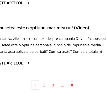
ȘTE ARTICOL
usetea este o optiune, marimea nu! (Video)
cateva zile am scris un text despre campania Dove - #choosebeau
setea este o optiune personala, dincolo de impunerile media. Ei b
nia asta aplicata pe barbati? Cum sa arate? Comedie totala :))
ȘTE ARTICOL
1
2
3
…
8