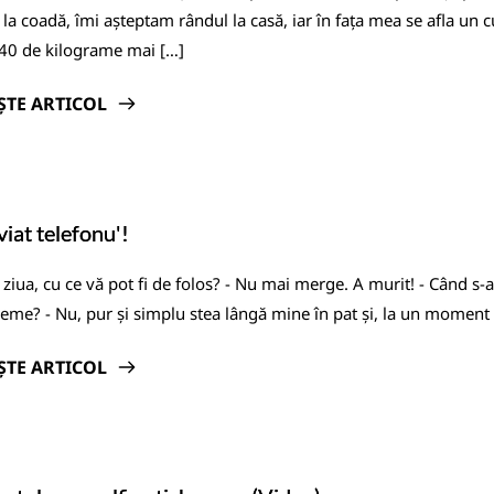
la coadă, îmi așteptam rândul la casă, iar în fața mea se afla un cu
40 de kilograme mai […]
ȘTE ARTICOL
viat telefonu'!
ziua, cu ce vă pot fi de folos? - Nu mai merge. A murit! - Când s-a 
eme? - Nu, pur și simplu stea lângă mine în pat și, la un moment d
ȘTE ARTICOL