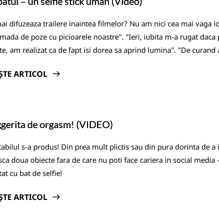
atul – un selfie stick uman (Video)
ai difuzeaza trailere inaintea filmelor? Nu am nici cea mai vaga id
mada de poze cu picioarele noastre". "Ieri, iubita m-a rugat dac
e, am realizat ca de fapt isi dorea sa aprind lumina". "De curand 
ȘTE ARTICOL
gerita de orgasm! (VIDEO)
tabilul s-a produs! Din prea mult plictis sau din pura dorinta de a 
ca doua obiecte fara de care nu poti face cariera in social media - 
tat cu bat de selfie!
ȘTE ARTICOL