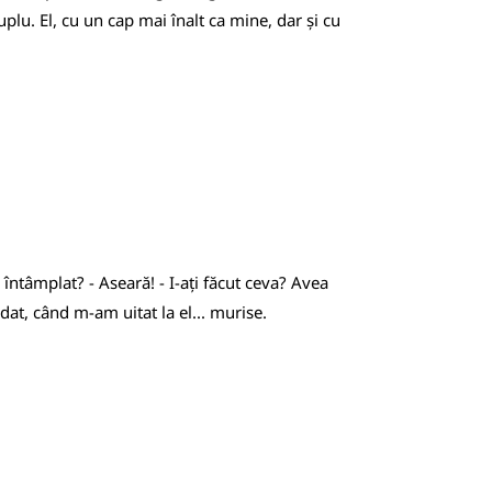
plu. El, cu un cap mai înalt ca mine, dar și cu
întâmplat? - Aseară! - I-ați făcut ceva? Avea
at, când m-am uitat la el... murise.