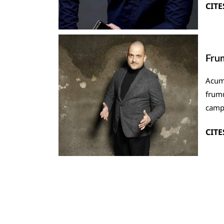
CITE
Frum
Acum 
frumu
campa
CITE