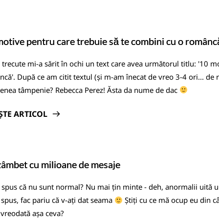
otive pentru care trebuie să te combini cu o românc
e trecute mi-a sărit în ochi un text care avea următorul titlu: '10 
că'. După ce am citit textul (și m-am înecat de vreo 3-4 ori... de 
enea tâmpenie? Rebecca Perez! Ăsta da nume de dac
ȘTE ARTICOL
âmbet cu milioane de mesaje
spus că nu sunt normal? Nu mai țin minte - deh, anormalii uită une
spus, fac pariu că v-ați dat seama
Știți cu ce mă ocup eu din câ
 vreodată așa ceva?