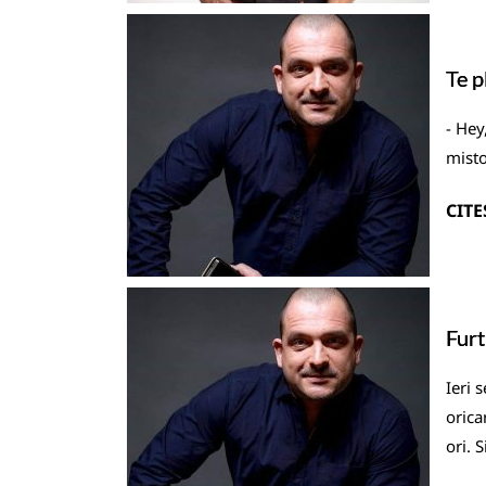
Te p
- Hey
misto
CITE
Furt
Ieri 
orica
ori. 