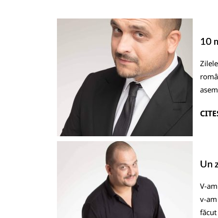
10 m
Zilel
român
asem
CITE
Un z
V-am 
v-am 
făcut