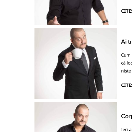
CITE
Ai t
Cum a
că lo
niște
CITE
Corp
Ieri 