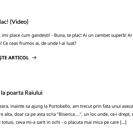
lac! (Video)
, imi place cum gandesti! - Buna, te plac! Ai un zambet superb! Ar 
! Ce ceas frumos ai, de unde l-ai luat?
ȘTE ARTICOL
 la poarta Raiului
seara, inainte sa ajung la Portobello, am trecut prin fata unui asez
re alta, doar ca pe asta scria "Biserica ...", un loc unde, ce-i dr
Si totusi, ceva mi-a sarit in ochi - o placuta mai mica pe care […]