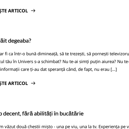
ȘTE ARTICOL
răit degeaba?
r fi ca într-o bună dimineață, să te trezești, să pornești televizor
cul tău în Univers s-a schimbat? Nu te-ai simți puțin aiurea? Nu te
 informații care ți-au dat speranță când, de fapt, nu erau […]
ȘTE ARTICOL
 decent, fără abilități în bucătărie
am văzut două chestii mișto - una pe viu, una la tv. Experiența pe v