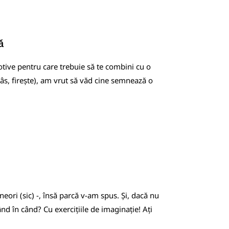
ă
motive pentru care trebuie să te combini cu o
râs, firește), am vrut să văd cine semnează o
ori (sic) -, însă parcă v-am spus. Și, dacă nu
nd în când? Cu exercițiile de imaginație! Ați