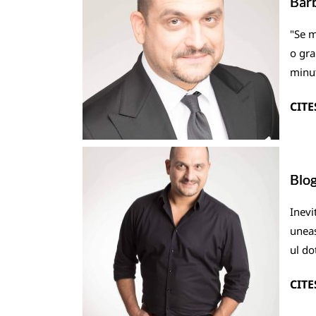
Barb
"Se m
o gra
minut
CITE
Blog
Inevi
uneas
ul do
CITE