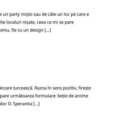
e un party mișto sau de câte un loc pe care e
lte localuri nișate, ceea ce mi se pare
eniu, fie cu un design […]
ncare turcească. Razna în sens pozitiv, firește
pare următoarea formulare: beție de arome
odor D. Sperantia […]