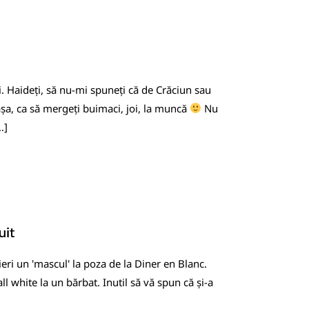
i. Haideți, să nu-mi spuneți că de Crăciun sau
 așa, ca să mergeți buimaci, joi, la muncă
Nu
…]
uit
ieri un 'mascul' la poza de la Diner en Blanc.
ll white la un bărbat. Inutil să vă spun că și-a