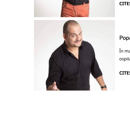
CITE
Popa
În ma
ospit
CITE