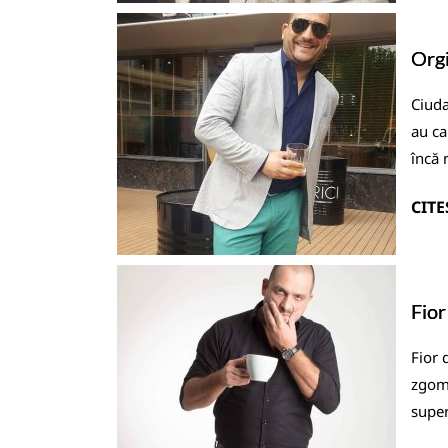
Orgi
Ciuda
au ca
încă 
CITE
Fior
Fior 
zgomo
super