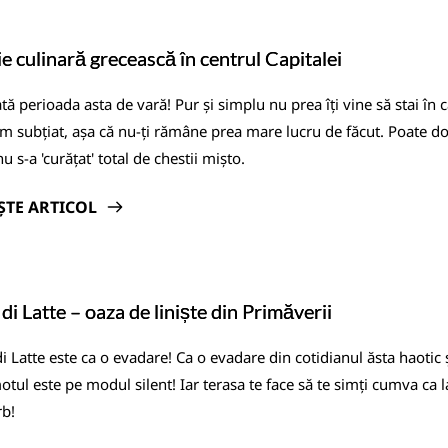
e culinară grecească în centrul Capitalei
tă perioada asta de vară! Pur și simplu nu prea îți vine să stai în 
m subțiat, așa că nu-ți rămâne prea mare lucru de făcut. Poate doar ba
nu s-a 'curățat' total de chestii mișto.
ȘTE ARTICOL
 di Latte – oaza de liniște din Primăverii
di Latte este ca o evadare! Ca o evadare din cotidianul ăsta haoti
tul este pe modul silent! Iar terasa te face să te simți cumva ca la 
b!