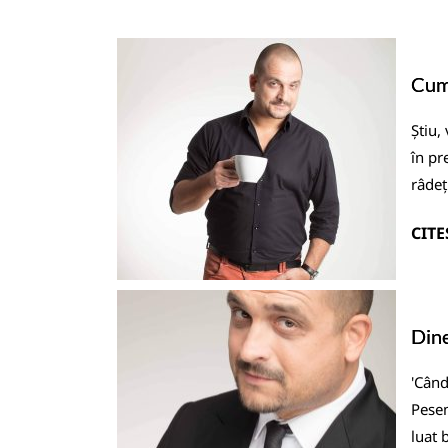
Cum 
Știu,
în pr
râdeț
CITE
Dine
'Când
Pesem
luat 