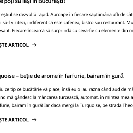
 poți să ieși în București?
eștiul se dezvoltă rapid. Aproape în fiecare săptămână afli de cât
 să-l vizitezi, indiferent că este cafenea, bistro sau restaurant. Mu
esant. Fiecare încearcă să surprindă cu ceva-fie cu elemente din m
ȘTE ARTICOL
uoise – beție de arome în farfurie, bairam în gură
iu ce tip ce bucătărie vă place, însă eu o iau razna când aud de mâ
nd mă gândesc la mâncarea turcească, automat, în mintea mea a
rfurie, bairam în gură! Iar dacă mergi la Turquoise, pe strada The
ȘTE ARTICOL