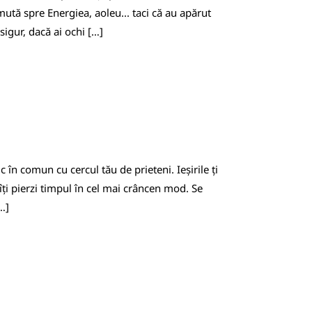
ută spre Energiea, aoleu... taci că au apărut
sigur, dacă ai ochi […]
 în comun cu cercul tău de prieteni. Ieșirile ți
că îți pierzi timpul în cel mai crâncen mod. Se
…]