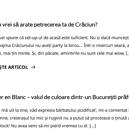
vrei să arate petrecerea ta de Crăciun?
 vei spune că set-up-ul de acasă este suficient. Nu și dacă munceșt
eajma Crăciunului nu aveți party la birou... Într-o miercuri seară,
i, mai țin minte. Și, din păcate, amintirile nu sunt cele mai wow, [
ȘTE ARTICOL
r en Blanc – valul de culoare dintr-un București prăf
 mă uit la tine, văd expresia bărbatului pizdificat', mi-a comentat 
ne, creierașul lui mic și ruginit nu a putut să proceseze o ținută a
block! Nu avea sens să-mi pierd vremea cu el. […]