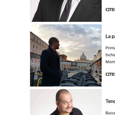
CITE
La p
Primă
închi
Momen
CITE
Tend
Bucur