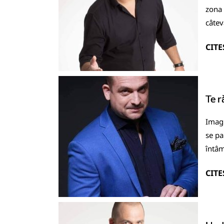
zona 
câtev
CITE
Te r
Imagi
se pa
întâm
CITE