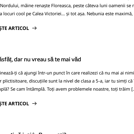
Nordului, mâine renaște Floreasca, peste câteva luni oamenii se m
a locuri cool pe Calea Victoriei... și tot așa. Nebunia este maximă, 
ȘTE ARTICOL
ăsfăț, dar nu vreau să te mai văd
nează-ți că ajungi într-un punct în care realizezi că nu mai ai nimic
r plictisitoare, discuțiile sunt la nivel de clasa a 5-a, iar tu simți 
plă? Se cam întâmplă. Toți avem problemele noastre, toți trăim [
ȘTE ARTICOL