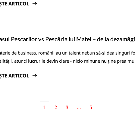
ȘTE ARTICOL
sul Pescarilor vs Pescăria lui Matei – de la dezamăgi
terie de business, românii au un talent nebun să-și dea singuri foc
alității, atunci lucrurile devin clare - nicio minune nu ține prea mu
ȘTE ARTICOL
1
2
3
…
5