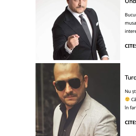
Unde
Bucur
musai
inter
CITE
Turq
Nu șt
Câ
în fa
CITE