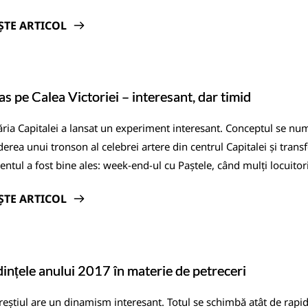
ȘTE ARTICOL
as pe Calea Victoriei – interesant, dar timid
ria Capitalei a lansat un experiment interesant. Conceptul se numeș
derea unui tronson al celebrei artere din centrul Capitalei și tran
tul a fost bine ales: week-end-ul cu Paștele, când mulți locuitori
ȘTE ARTICOL
ințele anului 2017 în materie de petreceri
eștiul are un dinamism interesant. Totul se schimbă atât de rapid, 