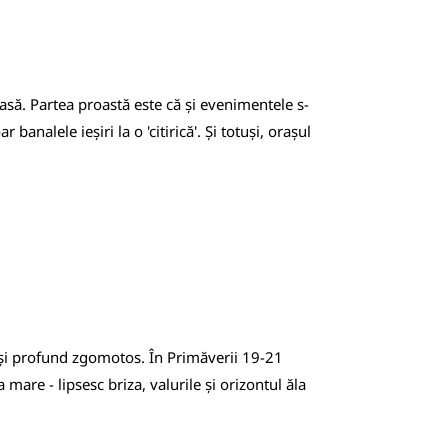
casă. Partea proastă este că și evenimentele s-
nalele ieșiri la o 'citirică'. Și totuși, orașul
c și profund zgomotos. În Primăverii 19-21
mare - lipsesc briza, valurile și orizontul ăla