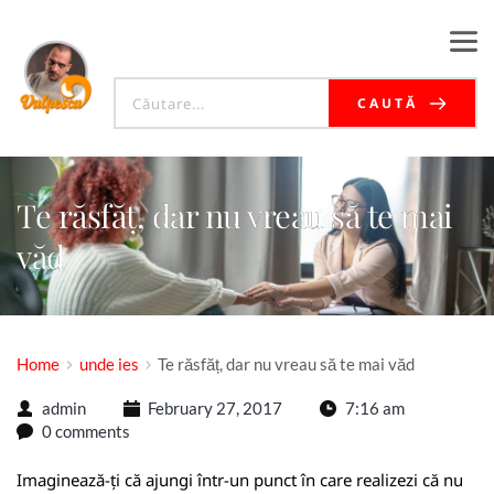
CAUTĂ
Te răsfăț, dar nu vreau să te mai
văd
Home
unde ies
Te răsfăț, dar nu vreau să te mai văd
admin
February 27, 2017
7:16 am
0 comments
Imaginează-ți că ajungi într-un punct în care realizezi că nu