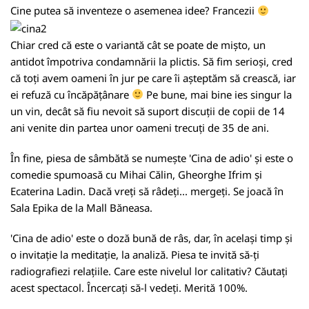
Cine putea să inventeze o asemenea idee? Francezii
Chiar cred că este o variantă cât se poate de mișto, un
antidot împotriva condamnării la plictis. Să fim serioși, cred
că toți avem oameni în jur pe care îi așteptăm să crească, iar
ei refuză cu încăpățânare
Pe bune, mai bine ies singur la
un vin, decât să fiu nevoit să suport discuții de copii de 14
ani venite din partea unor oameni trecuți de 35 de ani.
În fine, piesa de sâmbătă se numește 'Cina de adio' și este o
comedie spumoasă cu Mihai Călin, Gheorghe Ifrim și
Ecaterina Ladin. Dacă vreți să râdeți... mergeți. Se joacă în
Sala Epika de la Mall Băneasa.
'Cina de adio' este o doză bună de râs, dar, în același timp și
o invitație la meditație, la analiză. Piesa te invită să-ți
radiografiezi relațiile. Care este nivelul lor calitativ? Căutați
acest spectacol. Încercați să-l vedeți. Merită 100%.