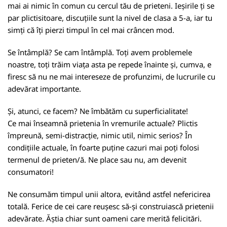
mai ai nimic în comun cu cercul tău de prieteni. Ieșirile ți se
par plictisitoare, discuțiile sunt la nivel de clasa a 5-a, iar tu
simți că îți pierzi timpul în cel mai crâncen mod.
Se întâmplă? Se cam întâmplă. Toți avem problemele
noastre, toți trăim viața asta pe repede înainte și, cumva, e
firesc să nu ne mai intereseze de profunzimi, de lucrurile cu
adevărat importante.
Și, atunci, ce facem? Ne îmbătăm cu superficialitate!
Ce mai înseamnă prietenia în vremurile actuale? Plictis
împreună, semi-distracție, nimic util, nimic serios? În
condițiile actuale, în foarte puține cazuri mai poți folosi
termenul de prieten/ă. Ne place sau nu, am devenit
consumatori!
Ne consumăm timpul unii altora, evitând astfel nefericirea
totală. Ferice de cei care reușesc să-și construiască prietenii
adevărate. Ăștia chiar sunt oameni care merită felicitări.