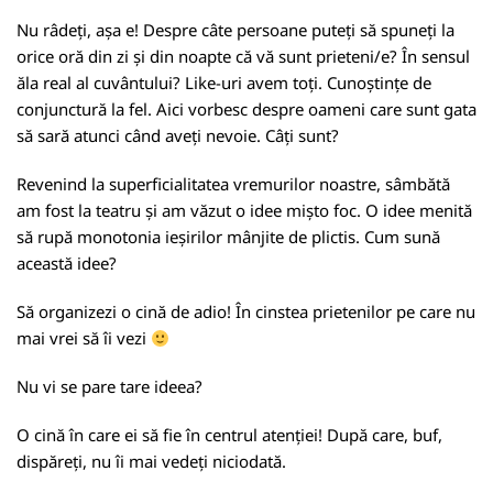
Nu râdeți, așa e! Despre câte persoane puteți să spuneți la
orice oră din zi și din noapte că vă sunt prieteni/e? În sensul
ăla real al cuvântului? Like-uri avem toți. Cunoștințe de
conjunctură la fel. Aici vorbesc despre oameni care sunt gata
să sară atunci când aveți nevoie. Câți sunt?
Revenind la superficialitatea vremurilor noastre, sâmbătă
am fost la teatru și am văzut o idee mișto foc. O idee menită
să rupă monotonia ieșirilor mânjite de plictis. Cum sună
această idee?
Să organizezi o cină de adio! În cinstea prietenilor pe care nu
mai vrei să îi vezi
Nu vi se pare tare ideea?
O cină în care ei să fie în centrul atenției! După care, buf,
dispăreți, nu îi mai vedeți niciodată.