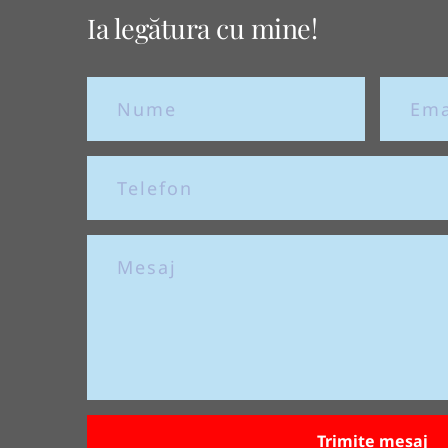
Ia legătura cu mine!
Trimite mesaj