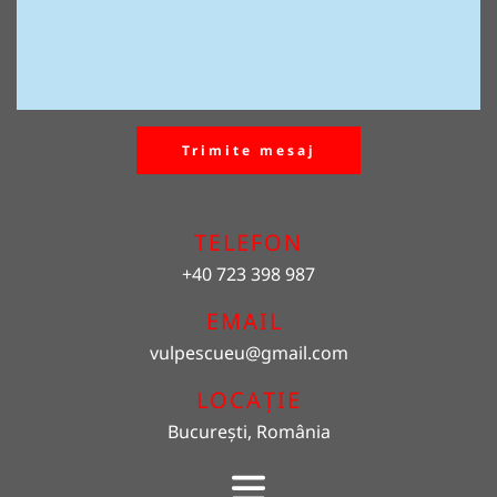
Trimite mesaj
TELEFON
+40 723 398 987
EMAIL 
vulpescueu
@gmail.com
LOCAȚIE
București, România