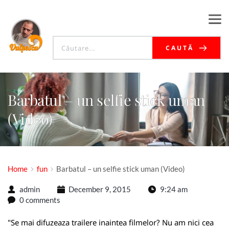
CAUTĂ
Barbatul – un selfie stick uman
(Video)
Home
fun
Barbatul – un selfie stick uman (Video)
admin
December 9, 2015
9:24 am
0 comments
"Se mai difuzeaza trailere inaintea filmelor? Nu am nici cea