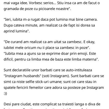
mai vaga idee. Vorbesc serios... Stiu insa ca am de facut o
gramada de poze cu picioarele noastre".
"Ieri, iubita m-a rugat daca pot lumina mai bine camera.
Dupa cateva minute, am realizat ca de fapt isi dorea sa
aprind lumina".
"De curand am realizat ca am uitat sa zambesc. E okay,
iubitei mele oricum nu ii place sa zambesc in poze".
"Iubita mea a ajuns sa se exprime doar prin emoji. Este
dificil, pentru ca limba mea de baza este limba materna".
Sunt declaratiile unor barbati care se auto-intituleaza
"Instagram husbands" (soti Instagram). Sunt barbati care se
simt ca niste selfie stick-uri umane; sunt cei care stau in
spatele fericirii femeilor care adora sa posteze pe Instagram
:))
Desi pare ciudat, este complicat sa traiesti langa o diva de