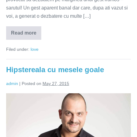
sarutul! Un gest aparent banal dar care, dupa ati vazut si
voi, a generat o dezbatere cu multe […]
Read more
Sarutul
genereaza
controverse,
Filed under:
love
gustul
le
spulbera
Hipstereala cu mesele goale
admin
|
Posted on
May 27, 2015
Hipstereala
cu
mesele
goale