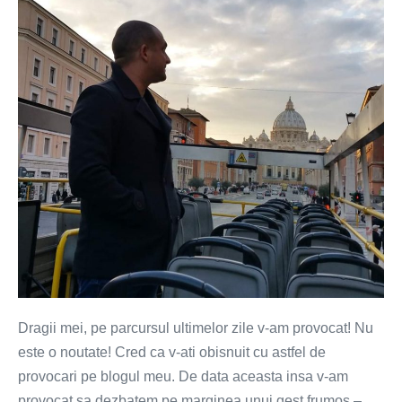
gustul
le
spulbera
Dragii mei, pe parcursul ultimelor zile v-am provocat! Nu
este o noutate! Cred ca v-ati obisnuit cu astfel de
provocari pe blogul meu. De data aceasta insa v-am
provocat sa dezbatem pe marginea unui gest frumos –