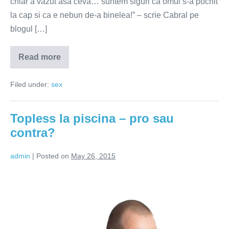
chiar a vazut asa ceva… suntem siguri ca omul s-a pocnit
la cap si ca e nebun de-a binelea!” – scrie Cabral pe
blogul […]
Read more
Sex
in
noaptea
Filed under:
sex
nuntii
–
realitate
sau
Topless la piscina – pro sau
marketing?
contra?
admin
|
Posted on
May 26, 2015
Topless
la
piscina
–