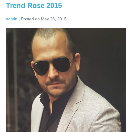
Trend Rose 2015
admin
|
Posted on
May 28, 2015
Trend
Rose
2015