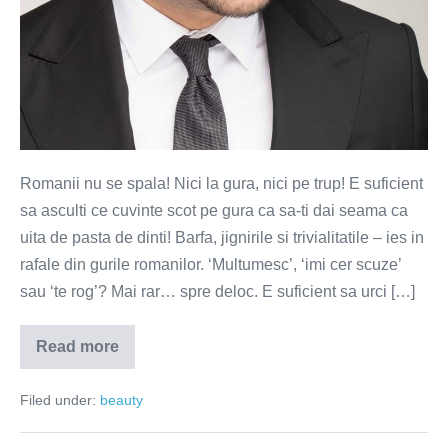
Romanii nu se spala! Nici la gura, nici pe trup! E suficient
sa asculti ce cuvinte scot pe gura ca sa-ti dai seama ca
uita de pasta de dinti! Barfa, jignirile si trivialitatile – ies in
rafale din gurile romanilor. ‘Multumesc’, ‘imi cer scuze’
sau ‘te rog’? Mai rar… spre deloc. E suficient sa urci […]
Read more
Romanii
nu
se
Filed under:
beauty
spala!