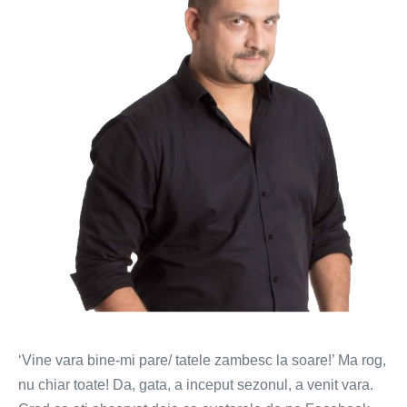
pro
sau
contra?
‘Vine vara bine-mi pare/ tatele zambesc la soare!’ Ma rog,
nu chiar toate! Da, gata, a inceput sezonul, a venit vara.