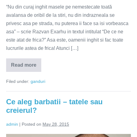
“Nu din curaj inghit masele pe nemestecate toată
avalansa de oribil de la stiri, nu din indrazneala se
privesc asa pe strada, nu puterea ii face sa isi vorbeasca
asa” – scrie Razvan Exarhu in textul intitulat “De ce ne
este atat de frica?” Asa este, oamenii inghit si fac toate
lucrurile astea de frica! Atunci […]
Read more
Frica
–
dusmanul
Filed under:
ganduri
bucuriei
Ce aleg barbatii – tatele sau
creierul?
admin
|
Posted on
May 28, 2015