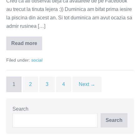
Cred ca ati observat deja ca avatarele de pe Facebook
au trecut la tinuta lejera :)) Duminica am bifat prima iesire
la piscina din acest an. Si tot duminica am avut ocazia sa
admir rusinea […]
Read more
Topless
la
piscina
Filed under:
social
–
pro
sau
contra?
1
2
3
4
Next →
Search
Search