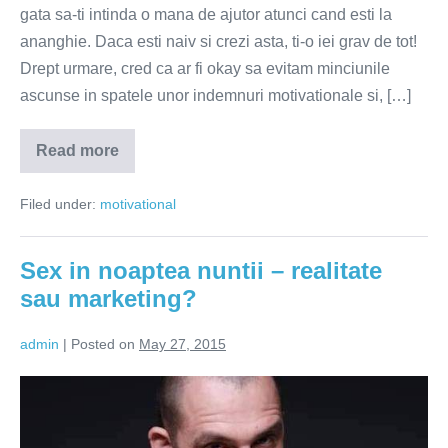
gata sa-ti intinda o mana de ajutor atunci cand esti la
ananghie. Daca esti naiv si crezi asta, ti-o iei grav de tot!
Drept urmare, cred ca ar fi okay sa evitam minciunile
ascunse in spatele unor indemnuri motivationale si, […]
Read more
Daca
nu
te
Filed under:
motivational
cauta,
nu
te
merita
Sex in noaptea nuntii – realitate
sau marketing?
admin
|
Posted on
May 27, 2015
Sex
in
noaptea