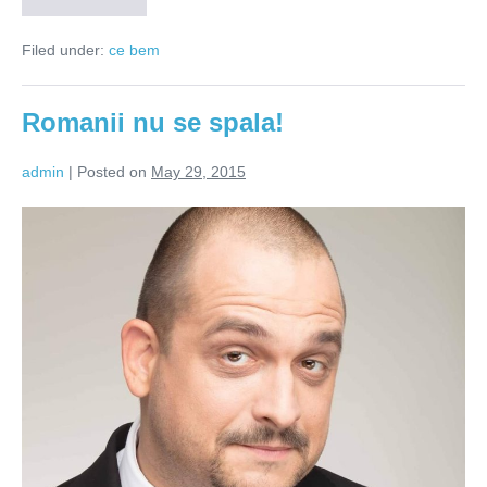
–
simfonie
Filed under:
ce bem
pentru
trup
si
suflet
Romanii nu se spala!
admin
|
Posted on
May 29, 2015
Romanii
nu
se
spala!