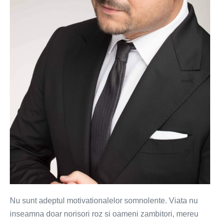
Nu sunt adeptul motivationalelor somnolente. Viata nu
inseamna doar norisori roz si oameni zambitori, mereu