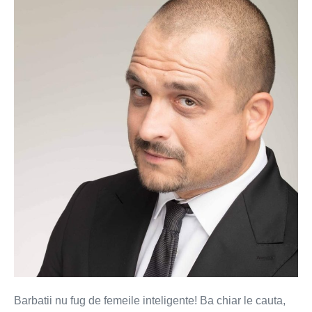
Ce
aleg
barbatii
–
tatele
sau
creierul?
Barbatii nu fug de femeile inteligente! Ba chiar le cauta,