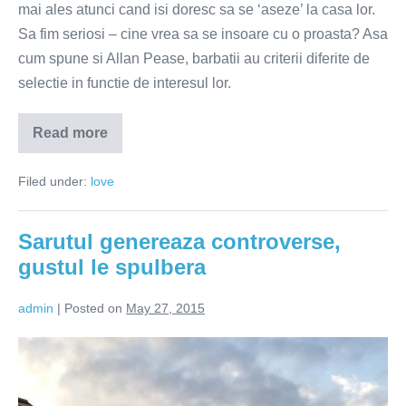
mai ales atunci cand isi doresc sa se ‘aseze’ la casa lor.
Sa fim seriosi – cine vrea sa se insoare cu o proasta? Asa
cum spune si Allan Pease, barbatii au criterii diferite de
selectie in functie de interesul lor.
Read more
Ce
aleg
barbatii
Filed under:
love
–
tatele
sau
creierul?
Sarutul genereaza controverse,
gustul le spulbera
admin
|
Posted on
May 27, 2015
Sarutul
genereaza
controverse,