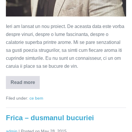
Ieri am lansat un nou proiect. De aceasta data este vorba
despre vinuri, despre o lume fascinanta, despre o
calatorie superba printre arome. Mi se pare senzational
sa gusti poezia strugurilor, sa simti cum fiecare aroma iti
cuprinde simturile. Eu nu sunt un connaisseur, ci un om
caruia ii place sa se bucure de vin.
Read more
Trend
Rose
2015
Filed under:
ce bem
Frica – dusmanul bucuriei
admin
|
Posted on
May 28, 2015