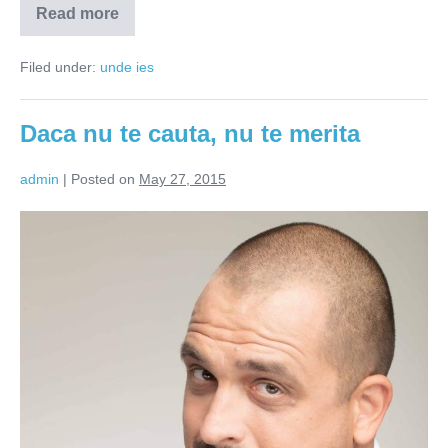
Read more
Hipstereala
cu
mesele
Filed under:
unde ies
goale
Daca nu te cauta, nu te merita
admin
|
Posted on
May 27, 2015
Daca
nu
te
cauta,
nu
te
merita