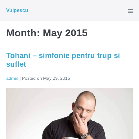
Skip
Vulpescu
to
Men
Tog
content
Month:
May 2015
Tohani – simfonie pentru trup si
suflet
admin
|
Posted on
May 29, 2015
Tohani
–
simfonie
pentru
trup
si