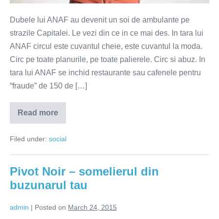
Dubele lui ANAF au devenit un soi de ambulante pe
strazile Capitalei. Le vezi din ce in ce mai des. In tara lui
ANAF circul este cuvantul cheie, este cuvantul la moda.
Circ pe toate planurile, pe toate palierele. Circ si abuz. In
tara lui ANAF se inchid restaurante sau cafenele pentru
“fraude” de 150 de […]
Read more
Tara
lui
ANAF
Filed under:
social
Pivot Noir – somelierul din
buzunarul tau
admin
|
Posted on
March 24, 2015