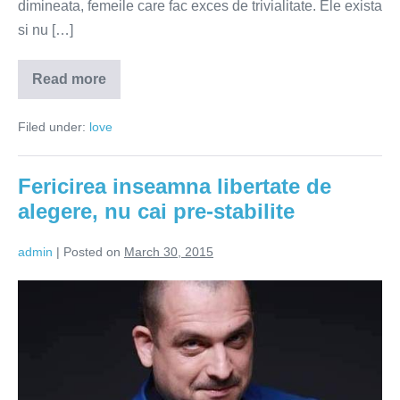
dimineata, femeile care fac exces de trivialitate. Ele exista
si nu […]
Read more
Si
cu
zestrea
Filed under:
love
cum
ramane?
Fericirea inseamna libertate de
alegere, nu cai pre-stabilite
admin
|
Posted on
March 30, 2015
Fericirea
inseamna
libertate
de
alegere,