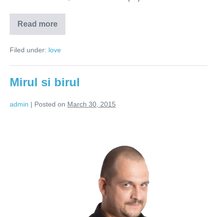
Read more
Fericirea
inseamna
libertate
Filed under:
love
de
alegere,
nu
cai
Mirul si birul
pre-
stabilite
admin
|
Posted on
March 30, 2015
Mirul
si
birul