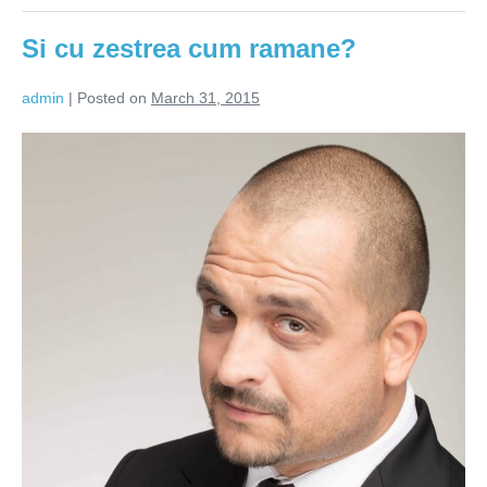
Si cu zestrea cum ramane?
admin
|
Posted on
March 31, 2015
Si
cu
zestrea
cum
ramane?