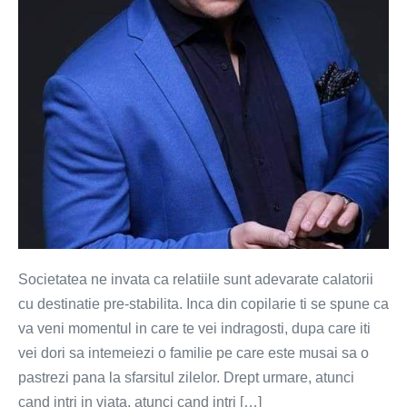
nu
cai
pre-
stabilite
Societatea ne invata ca relatiile sunt adevarate calatorii
cu destinatie pre-stabilita. Inca din copilarie ti se spune ca
va veni momentul in care te vei indragosti, dupa care iti
vei dori sa intemeiezi o familie pe care este musai sa o
pastrezi pana la sfarsitul zilelor. Drept urmare, atunci
cand intri in viata, atunci cand intri […]