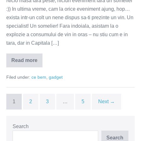
Nicio masa fara peste, niciun eveniment fara un somelier
:)) In ultima vreme, cam la orice eveniment ajung, hop…
exista intr-un colt un nene dispus sa-ti prezinte un vin. Un
specialist! Un somelier! Fara indoiala, asistam la o
explozie a consumului de vin in oras – nu stiu cum e in
tara, dar in Capitala […]
Read more
Pivot
Noir
–
Filed under:
ce bem
,
gadget
somelierul
din
buzunarul
tau
1
2
3
…
5
Next →
Search
Search