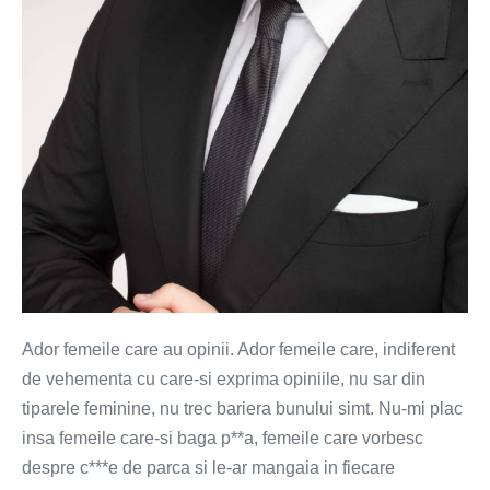
Ador femeile care au opinii. Ador femeile care, indiferent
de vehementa cu care-si exprima opiniile, nu sar din
tiparele feminine, nu trec bariera bunului simt. Nu-mi plac
insa femeile care-si baga p**a, femeile care vorbesc
despre c***e de parca si le-ar mangaia in fiecare