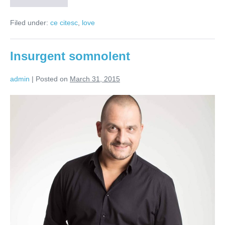
dispretului
in
Filed under:
ce citesc
,
love
cuplu
Insurgent somnolent
admin
|
Posted on
March 31, 2015
Insurgent
somnolent