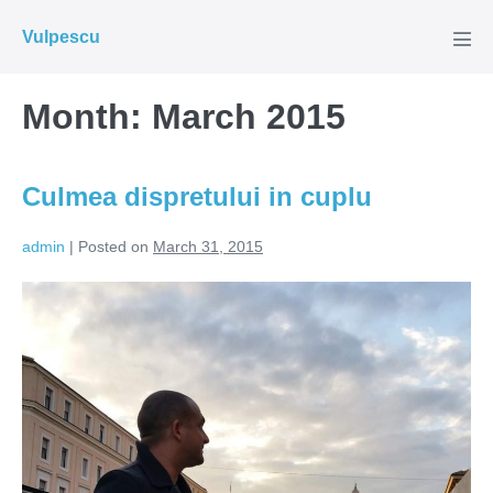
Skip
Vulpescu
to
Men
Tog
content
Month:
March 2015
Culmea dispretului in cuplu
admin
|
Posted on
March 31, 2015
Culmea
dispretului
in
cuplu