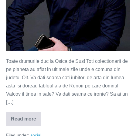
Toate drumurile duc la Osica de Sus! Toti colectionarii de
pe planeta au aflat in ultimele zile unde e comuna din
judetul Olt. Va dati seama cati iubitori de arta din lumea
asta isi doreau tabloul ala de Renoir pe care domnul
Valcov il tinea in safe? Va dati seama ce ironie? Sa ai un
[…]
Read more
Osica
de
Sus
Filed under:
social
–