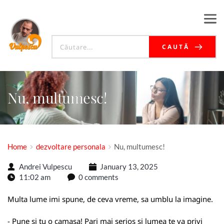
CAUTĂ
Nu, multumesc!
Home
dezvoltare personala
Nu, multumesc!
Andrei Vulpescu
January 13, 2025
11:02 am
0 comments
Multa lume imi spune, de ceva vreme, sa umblu la imagine.
- Pune si tu o camasa! Pari mai serios si lumea te va privi