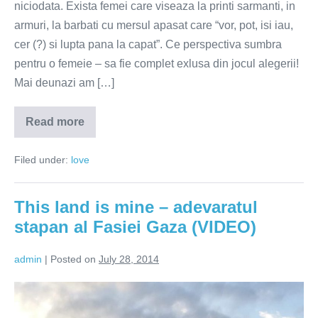
niciodata. Exista femei care viseaza la printi sarmanti, in
armuri, la barbati cu mersul apasat care “vor, pot, isi iau,
cer (?) si lupta pana la capat”. Ce perspectiva sumbra
pentru o femeie – sa fie complet exlusa din jocul alegerii!
Mai deunazi am […]
Read more
Vrei
un
barbat
Filed under:
love
capabil
sa
mute
muntii
This land is mine – adevaratul
din
loc?
stapan al Fasiei Gaza (VIDEO)
Iubeste
un
miner!
admin
|
Posted on
July 28, 2014
This
land