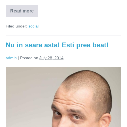
Read more
De
ce
va
Filed under:
social
inmultiti?
Nu in seara asta! Esti prea beat!
admin
|
Posted on
July 28, 2014
Nu
in
seara
asta!
Esti
prea
beat!