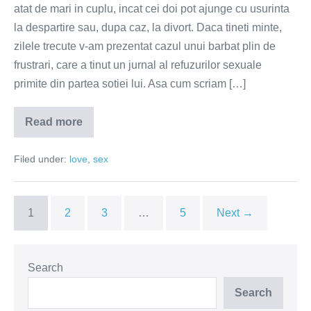
atat de mari in cuplu, incat cei doi pot ajunge cu usurinta
la despartire sau, dupa caz, la divort. Daca tineti minte,
zilele trecute v-am prezentat cazul unui barbat plin de
frustrari, care a tinut un jurnal al refuzurilor sexuale
primite din partea sotiei lui. Asa cum scriam […]
Read more
Nu
in
seara
Filed under:
love
,
sex
asta!
Esti
prea
beat!
1
2
3
…
5
Next →
Search
Search