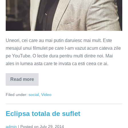
Uneori, cei care au mai putin daruiesc mai mult. Este
mesajul unui filmulet pe care l-am vazut acum cateva zile
pe YouTube. O lectie dura pentru multi dintre noi. Mai
ales in lumea asta care te invata ca esti ceea ce ai.
Read more
Tu
ce
daruiesti?
Filed under:
social
,
Video
(VIDEO)
Eclipsa totala de suflet
admin
|
Posted on
July 29, 2014