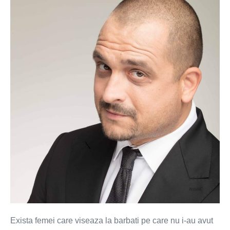
Vrei
un
barbat
capabil
sa
mute
muntii
din
loc?
Iubeste
un
miner!
Exista femei care viseaza la barbati pe care nu i-au avut