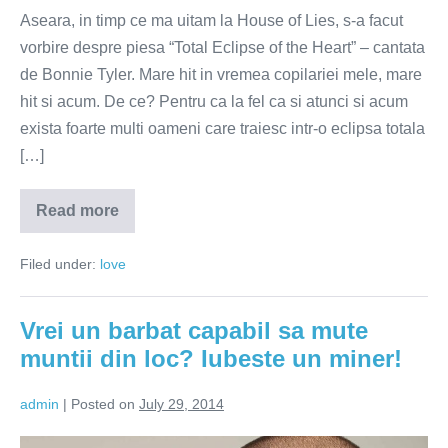
Aseara, in timp ce ma uitam la House of Lies, s-a facut
vorbire despre piesa “Total Eclipse of the Heart” – cantata
de Bonnie Tyler. Mare hit in vremea copilariei mele, mare
hit si acum. De ce? Pentru ca la fel ca si atunci si acum
exista foarte multi oameni care traiesc intr-o eclipsa totala
[…]
Read more
Eclipsa
totala
de
Filed under:
love
suflet
Vrei un barbat capabil sa mute
muntii din loc? Iubeste un miner!
admin
|
Posted on
July 29, 2014