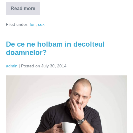
Read more
Ce
sa
nu-
Filed under:
fun
,
sex
i
spui
unei
femei
De ce ne holbam in decolteul
care
se
doamnelor?
dezbraca
in
fata
admin
|
Posted on
July 30, 2014
ta?
De
ce
ne
holbam
in
decolteul
doamnelor?