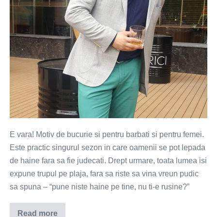
vad
un
barbat
pe
plaja?
E vara! Motiv de bucurie si pentru barbati si pentru femei.
Este practic singurul sezon in care oamenii se pot lepada
de haine fara sa fie judecati. Drept urmare, toata lumea isi
expune trupul pe plaja, fara sa riste sa vina vreun pudic
sa spuna – “pune niste haine pe tine, nu ti-e rusine?”
Read more
La