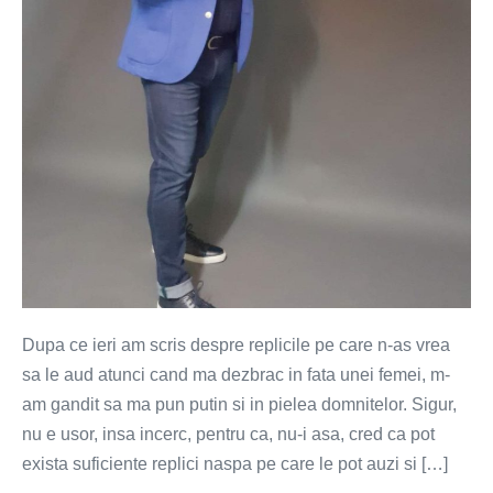
dezbraca
in
fata
ta?
Dupa ce ieri am scris despre replicile pe care n-as vrea
sa le aud atunci cand ma dezbrac in fata unei femei, m-
am gandit sa ma pun putin si in pielea domnitelor. Sigur,
nu e usor, insa incerc, pentru ca, nu-i asa, cred ca pot
exista suficiente replici naspa pe care le pot auzi si […]