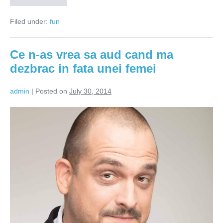
ce
ne
Filed under:
fun
holbam
in
decolteul
doamnelor?
Ce n-as vrea sa aud cand ma
dezbrac in fata unei femei
admin
|
Posted on
July 30, 2014
Ce
n-
as
vrea
sa
aud
cand
ma
dezbrac