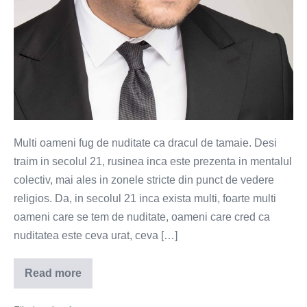
in
fata
unei
femei
Multi oameni fug de nuditate ca dracul de tamaie. Desi
traim in secolul 21, rusinea inca este prezenta in mentalul
colectiv, mai ales in zonele stricte din punct de vedere
religios. Da, in secolul 21 inca exista multi, foarte multi
oameni care se tem de nuditate, oameni care cred ca
nuditatea este ceva urat, ceva […]
Read more
Ce
n-
as