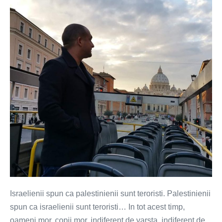
is
mine
–
adevaratul
stapan
al
Fasiei
Gaza
(VIDEO)
Israelienii spun ca palestinienii sunt teroristi. Palestinienii
spun ca israelienii sunt teroristi… In tot acest timp,
oameni mor, copii mor, indiferent de varsta, indiferent de