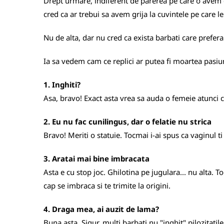
Drept urmare, indiferent de parerea pe care o avem des
cred ca ar trebui sa avem grija la cuvintele pe care l
Nu de alta, dar nu cred ca exista barbati care prefer
Ia sa vedem cam ce replici ar putea fi moartea pasiun
1. Inghiti?
Asa, bravo! Exact asta vrea sa auda o femeie atunci ca
2. Eu nu fac cunilingus, dar o felatie nu strica
Bravo! Meriti o statuie. Tocmai i-ai spus ca vaginul ti
3. Aratai mai bine imbracata
Asta e cu stop joc. Ghilotina pe jugulara... nu alta. To
cap se imbraca si te trimite la origini.
4. Draga mea, ai auzit de lama?
Buna asta. Sigur, multi barbati nu "inghit" pilozitati