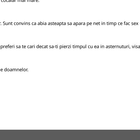
n cocalar mai mare.
 Sunt convins ca abia asteapta sa apara pe net in timp ce fac sex or
 preferi sa te cari decat sa-ti pierzi timpul cu ea in asternuturi, v
ine doamnelor.