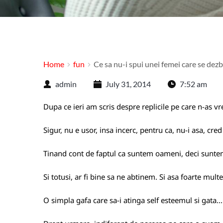
Home
fun
Ce sa nu-i spui unei femei care se dezb
admin
July 31, 2014
7:52 am
Dupa ce ieri am scris despre replicile pe care
n-as vr
Sigur, nu e usor, insa incerc, pentru ca, nu-i asa, cred
Tinand cont de faptul ca suntem oameni, deci suntem 
Si totusi, ar fi bine sa ne abtinem. Si asa foarte mult
O simpla gafa care sa-i atinga self esteemul si gata...