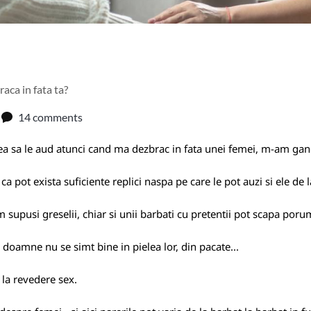
raca in fata ta?
14 comments
ea sa le aud atunci
cand ma dezbrac in fata unei femei, m-am gandi
 ca pot exista suficiente replici naspa pe care le pot auzi si ele de l
supusi greselii, chiar si unii barbati cu pretentii pot scapa por
e doamne nu se simt bine in pielea lor, din pacate...
 la revedere sex.