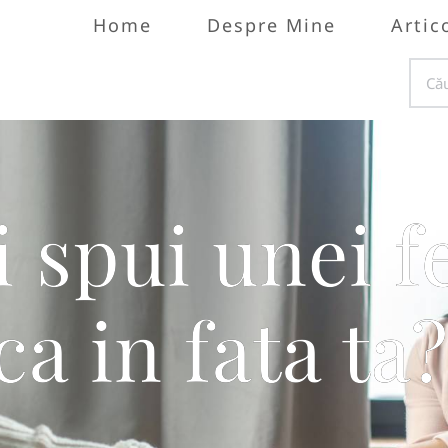
Home
Despre Mine
Artic
i spui unei f
a in fata ta