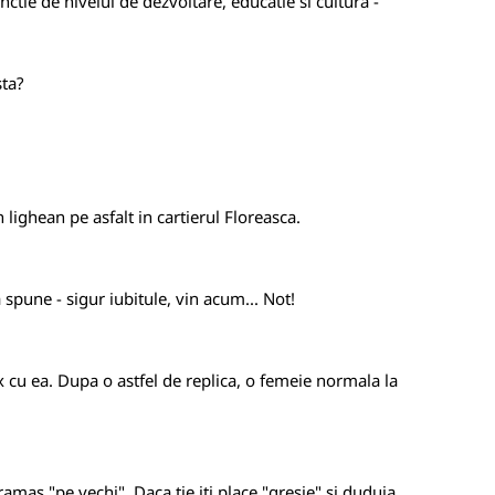
ctie de nivelul de dezvoltare, educatie si cultura -
sta?
 lighean pe asfalt in cartierul Floreasca.
 spune - sigur iubitule, vin acum... Not!
 sex cu ea. Dupa o astfel de replica, o femeie normala la
ramas "pe vechi". Daca tie iti place "gresie" si duduia