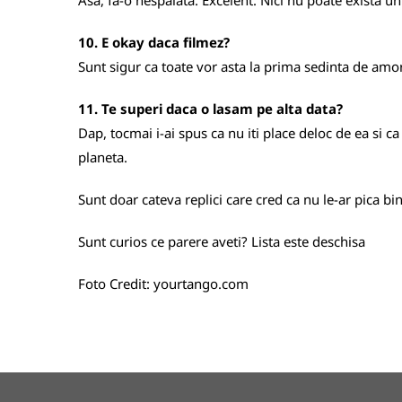
Asa, fa-o nespalata. Excelent. Nici nu poate exista u
10. E okay daca filmez?
Sunt sigur ca toate vor asta la prima sedinta de amor.
11. Te superi daca o lasam pe alta data?
Dap, tocmai i-ai spus ca nu iti place deloc de ea si ca
planeta.
Sunt doar cateva replici care cred ca nu le-ar pica b
Sunt curios ce parere aveti? Lista este deschisa
Foto Credit:
yourtango.com