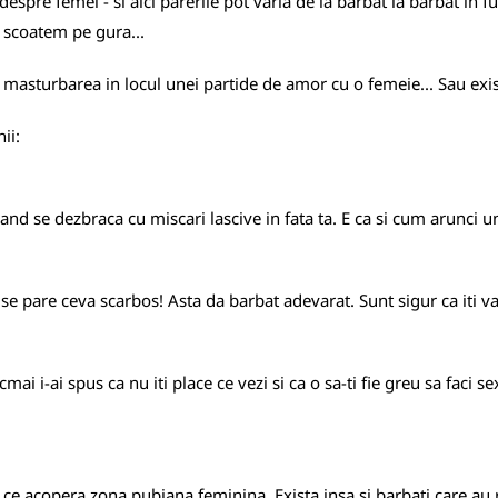
pre femei - si aici parerile pot varia de la barbat la barbat in fun
e scoatem pe gura...
a masturbarea in locul unei partide de amor cu o femeie... Sau exi
ii:
nd se dezbraca cu miscari lascive in fata ta. E ca si cum arunci un
 se pare ceva scarbos! Asta da barbat adevarat. Sunt sigur ca iti va
cmai i-ai spus ca nu iti place ce vezi si ca o sa-ti fie greu sa faci
le ce acopera zona pubiana feminina. Exista insa si barbati care au 