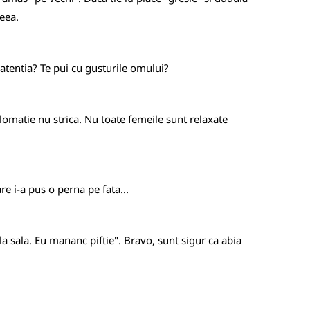
deea.
gi atentia? Te pui cu gusturile omului?
plomatie nu strica. Nu toate femeile sunt relaxate
are i-a pus o perna pe fata...
e la sala. Eu mananc piftie". Bravo, sunt sigur ca abia