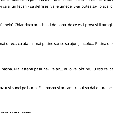
i ca ai un fetish - sa defrisezi vaile umede. S-ar putea sa-i placa i
u femeia? Chiar daca are chiloti de baba, de ce esti prost si ii atra
ai direct, cu atat ai mai putine sanse sa ajungi acolo... Putina di
si naspa. Mai astepti pasiune? Relax... nu o vei obtine. Tu esti cel c
l cazut si sunci pe burta. Esti naspa si ar cam trebui sa dai o tura p