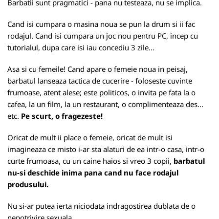
Barbatii sunt pragmatici - pana nu testeaza, nu se implica.
Cand isi cumpara o masina noua se pun la drum si ii fac
rodajul. Cand isi cumpara un joc nou pentru PC, incep cu
tutorialul, dupa care isi iau concediu 3 zile...
Asa si cu femeile! Cand apare o femeie noua in peisaj,
barbatul lanseaza tactica de cucerire - foloseste cuvinte
frumoase, atent alese; este politicos, o invita pe fata la o
cafea, la un film, la un restaurant, o complimenteaza des...
etc.
Pe scurt, o fragezeste!
Oricat de mult ii place o femeie, oricat de mult isi
imagineaza ce misto i-ar sta alaturi de ea intr-o casa, intr-o
curte frumoasa, cu un caine haios si vreo 3 copii,
barbatul
nu-si deschide inima pana cand nu face rodajul
produsului.
Nu si-ar putea ierta niciodata indragostirea dublata de o
nepotrivire sexuala.