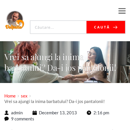
CAUTĂ
Vrei sa ajungi la inima
barbatului? Da-i jos pantalonii!
Home
sex
Vrei sa ajungi la inima barbatului? Da-i jos pantalonii!
admin
December 13, 2013
2:16 pm
9 comments