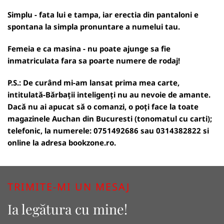
Simplu - fata lui e tampa, iar erectia din pantaloni e
spontana la simpla pronuntare a numelui tau.
Femeia e ca masina - nu poate ajunge sa fie
inmatriculata fara sa poarte numere de rodaj!
P.S.: De curând mi-am lansat prima mea carte,
intitulată-Bărbații inteligenți nu au nevoie de amante.
Dacă nu ai apucat să o comanzi, o poți face la toate
magazinele Auchan din Bucuresti (tonomatul cu carti);
telefonic, la numerele: 0751492686 sau 0314382822 si
online la adresa
bookzone.ro
.
TRIMITE-MI UN MESAJ
Ia legătura cu mine!