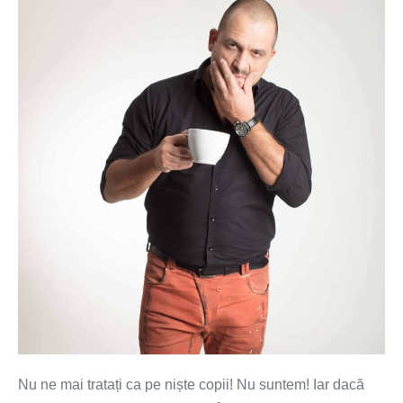
ne
mai
tratați
ca
pe
niște
copii!
Nu ne mai tratați ca pe niște copii! Nu suntem! Iar dacă