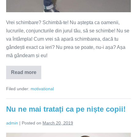
Vrei schimbare? Schimbă-te! Nu aștepta ca oamenii,
lucrurile, conjuncturile din jurul tău, să se schimbe! Nu se
va întâmpla! Cum vrei să apară schimbarea, dacă tu
gândești exact ca ieri? Nu prea se poate, nu-i așa? Așa
mă gândeam și eu!
Read more
Vrei
schimbare?
Schimbă-
Filed under:
motivational
te!
Nu ne mai tratați ca pe niște copii!
admin
|
Posted on
March 20, 2019
Nu