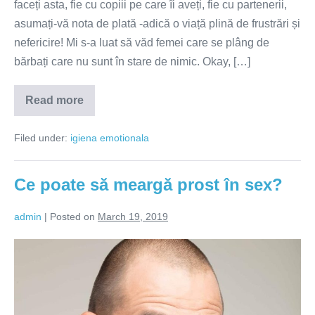
faceți asta, fie cu copiii pe care îi aveți, fie cu partenerii,
asumați-vă nota de plată -adică o viață plină de frustrări și
nefericire! Mi s-a luat să văd femei care se plâng de
bărbați care nu sunt în stare de nimic. Okay, […]
Read more
Nu
ne
mai
Filed under:
igiena emotionala
tratați
ca
pe
niște
Ce poate să meargă prost în sex?
copii!
admin
|
Posted on
March 19, 2019
Ce
poate
să
meargă