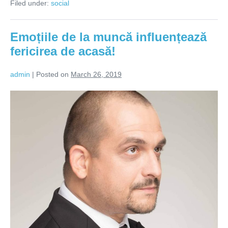
Filed under:
social
Emoțiile de la muncă influențează
fericirea de acasă!
admin
|
Posted on
March 26, 2019
Emoțiile
de
la
muncă
influențează
fericirea
de
acasă!