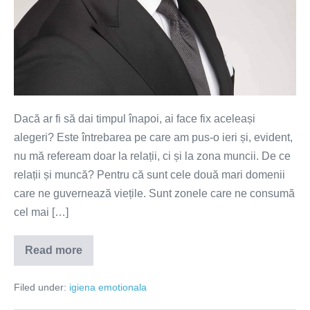
Dacă ar fi să dai timpul înapoi, ai face fix aceleași
alegeri? Este întrebarea pe care am pus-o ieri și, evident,
nu mă refeream doar la relații, ci și la zona muncii. De ce
relații și muncă? Pentru că sunt cele două mari domenii
care ne guvernează viețile. Sunt zonele care ne consumă
cel mai […]
Read more
Emoțiile
de
la
Filed under:
igiena emotionala
muncă
influențează