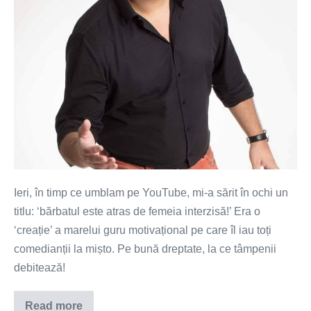
bărbați
imaturi!
Ieri, în timp ce umblam pe YouTube, mi-a sărit în ochi un
titlu: ‘bărbatul este atras de femeia interzisă!’ Era o
‘creație’ a marelui guru motivațional pe care îl iau toți
comedianții la mișto. Pe bună dreptate, la ce tâmpenii
debitează!
Read more
Nu