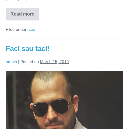
Read more
Ce
poate
să
Filed under:
sex
meargă
prost
în
sex?
Faci sau taci!
admin
|
Posted on
March 15, 2019
Faci
sau
taci!