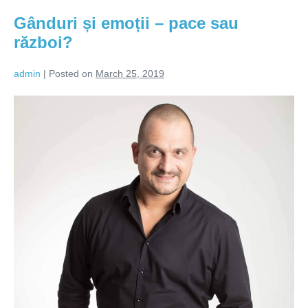
fericirea
de
Gânduri și emoții – pace sau
acasă!
război?
admin
|
Posted on
March 25, 2019
Gânduri
și
emoții
–
pace
sau
război?