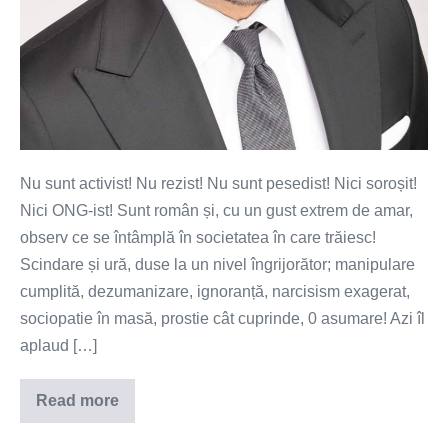
Nu sunt activist! Nu rezist! Nu sunt pesedist! Nici soroșit!
Nici ONG-ist! Sunt român și, cu un gust extrem de amar,
observ ce se întâmplă în societatea în care trăiesc!
Scindare și ură, duse la un nivel îngrijorător; manipulare
cumplită, dezumanizare, ignoranță, narcisism exagerat,
sociopatie în masă, prostie cât cuprinde, 0 asumare! Azi îl
aplaud […]
Read more
Bravo,
Tudor
Chirilă!