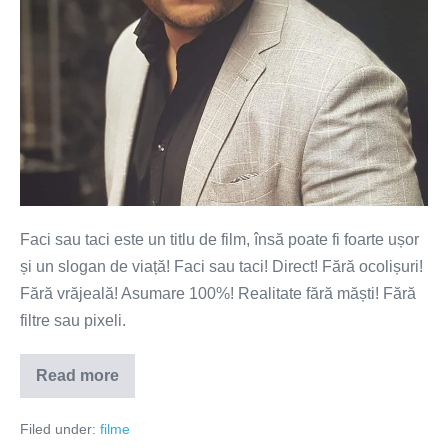
Faci sau taci este un titlu de film, însă poate fi foarte ușor
și un slogan de viață! Faci sau taci! Direct! Fără ocolișuri!
Fără vrăjeală! Asumare 100%! Realitate fără măști! Fără
filtre sau pixeli.
Read more
Faci
sau
taci!
Filed under:
filme