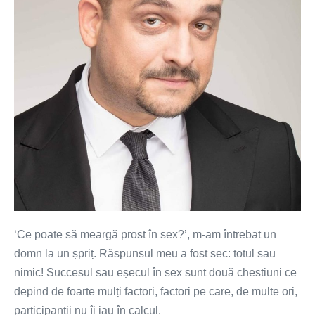
prost
în
sex?
‘Ce poate să meargă prost în sex?’, m-am întrebat un
domn la un șpriț. Răspunsul meu a fost sec: totul sau
nimic! Succesul sau eșecul în sex sunt două chestiuni ce
depind de foarte mulți factori, factori pe care, de multe ori,
participanții nu îi iau în calcul.