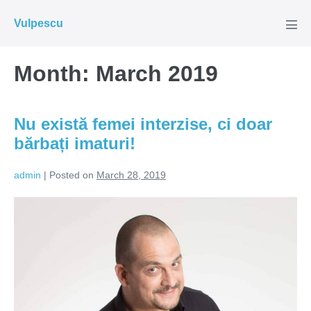
Skip
Vulpescu
to
Men
Tog
content
Month:
March 2019
Nu există femei interzise, ci doar
bărbați imaturi!
admin
|
Posted on
March 28, 2019
Nu
există
femei
interzise,
ci
doar