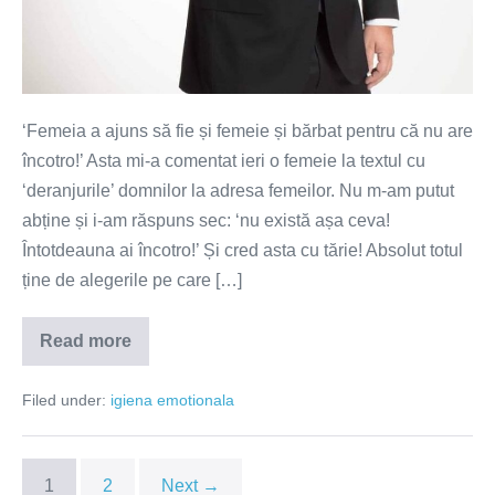
‘Femeia a ajuns să fie și femeie și bărbat pentru că nu are
încotro!’ Asta mi-a comentat ieri o femeie la textul cu
‘deranjurile’ domnilor la adresa femeilor. Nu m-am putut
abține și i-am răspuns sec: ‘nu există așa ceva!
Întotdeauna ai încotro!’ Și cred asta cu tărie! Absolut totul
ține de alegerile pe care […]
Read more
Întotdeauna
ai
încotro!
Filed under:
igiena emotionala
1
2
Next →