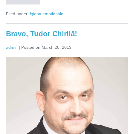
există
femei
Filed under:
igiena emotionala
interzise,
ci
doar
bărbați
Bravo, Tudor Chirilă!
imaturi!
admin
|
Posted on
March 28, 2019
Bravo,
Tudor
Chirilă!