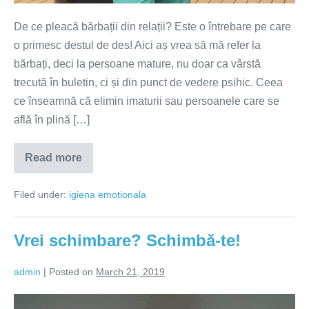
De ce pleacă bărbații din relații? Este o întrebare pe care
o primesc destul de des! Aici aș vrea să mă refer la
bărbați, deci la persoane mature, nu doar ca vârstă
trecută în buletin, ci și din punct de vedere psihic. Ceea
ce înseamnă că elimin imaturii sau persoanele care se
află în plină […]
Read more
De
ce
pleacă
Filed under:
igiena emotionala
bărbații
din
relații?
Vrei schimbare? Schimbă-te!
admin
|
Posted on
March 21, 2019
Vrei