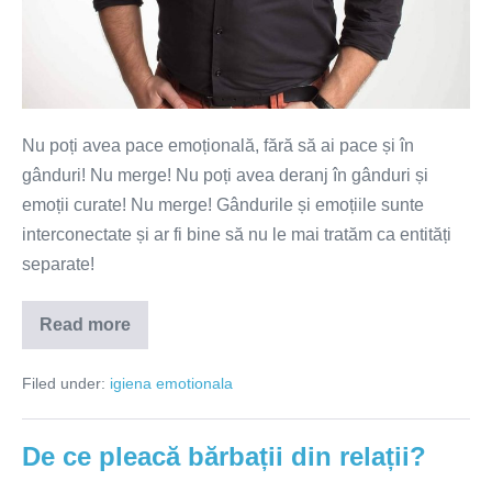
Nu poți avea pace emoțională, fără să ai pace și în
gânduri! Nu merge! Nu poți avea deranj în gânduri și
emoții curate! Nu merge! Gândurile și emoțiile sunte
interconectate și ar fi bine să nu le mai tratăm ca entități
separate!
Read more
Gânduri
și
emoții
Filed under:
igiena emotionala
–
pace
sau
război?
De ce pleacă bărbații din relații?