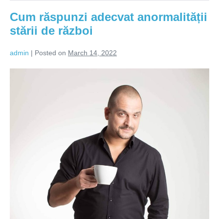
Cum răspunzi adecvat anormalității
stării de război
admin
|
Posted on
March 14, 2022
Cum
răspunzi
adecvat
anormalității
stării
de
război