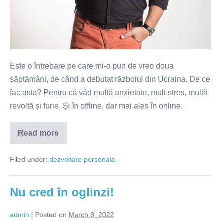
Este o întrebare pe care mi-o pun de vreo doua
săptămâni, de când a debutat războiul din Ucraina. De ce
fac asta? Pentru că văd multă anxietate, mult stres, multă
revoltă și furie. Și în offline, dar mai ales în online.
Read more
Cum
răspunzi
adecvat
Filed under:
dezvoltare personala
anormalității
stării
de
război
Nu cred în oglinzi!
admin
|
Posted on
March 8, 2022