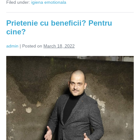
Filed under:
igiena emotionala
că
am
trecut
prin
Prietenie cu beneficii? Pentru
infidelitate!
cine?
admin
|
Posted on
March 18, 2022
Prietenie
cu
beneficii?
Pentru
cine?