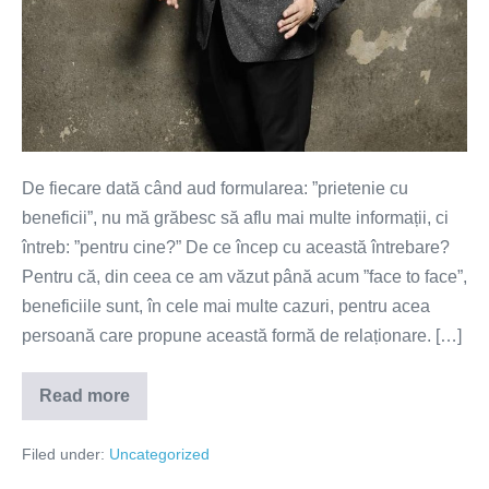
De fiecare dată când aud formularea: ”prietenie cu
beneficii”, nu mă grăbesc să aflu mai multe informații, ci
întreb: ”pentru cine?” De ce încep cu această întrebare?
Pentru că, din ceea ce am văzut până acum ”face to face”,
beneficiile sunt, în cele mai multe cazuri, pentru acea
persoană care propune această formă de relaționare. […]
Read more
Prietenie
cu
beneficii?
Filed under:
Uncategorized
Pentru
cine?