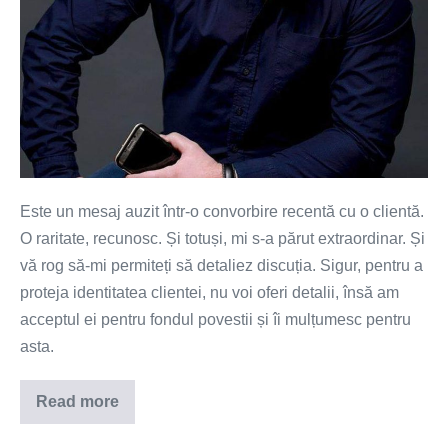
Este un mesaj auzit într-o convorbire recentă cu o clientă.
O raritate, recunosc. Și totuși, mi s-a părut extraordinar. Și
vă rog să-mi permiteți să detaliez discuția. Sigur, pentru a
proteja identitatea clientei, nu voi oferi detalii, însă am
acceptul ei pentru fondul povestii și îi mulțumesc pentru
asta.
Read more
Îmi
pare
bine