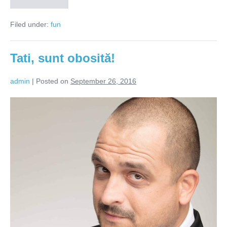
Ai
trăit
degeaba?
Filed under:
fun
Tati, sunt obosită!
admin
|
Posted on
September 26, 2016
Tati,
sunt
obosită!