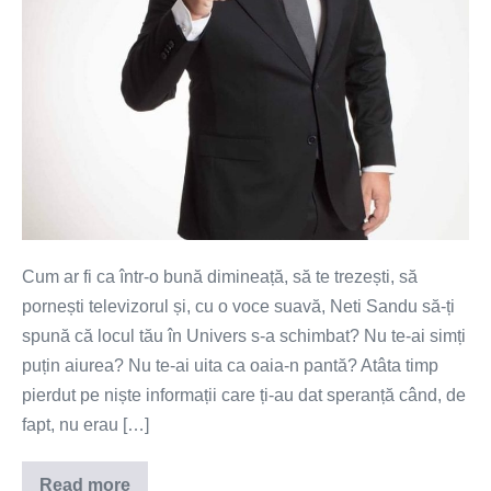
Cum ar fi ca într-o bună dimineață, să te trezești, să
pornești televizorul și, cu o voce suavă, Neti Sandu să-ți
spună că locul tău în Univers s-a schimbat? Nu te-ai simți
puțin aiurea? Nu te-ai uita ca oaia-n pantă? Atâta timp
pierdut pe niște informații care ți-au dat speranță când, de
fapt, nu erau […]
Read more