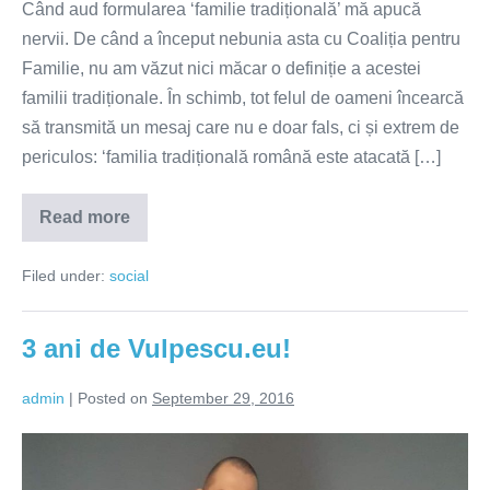
Când aud formularea ‘familie tradițională’ mă apucă
nervii. De când a început nebunia asta cu Coaliția pentru
Familie, nu am văzut nici măcar o definiție a acestei
familii tradiționale. În schimb, tot felul de oameni încearcă
să transmită un mesaj care nu e doar fals, ci și extrem de
periculos: ‘familia tradițională română este atacată […]
Read more
Familia
tradițională
–
Filed under:
social
răpusă
de
propriul
abuz
3 ani de Vulpescu.eu!
admin
|
Posted on
September 29, 2016
3
ani