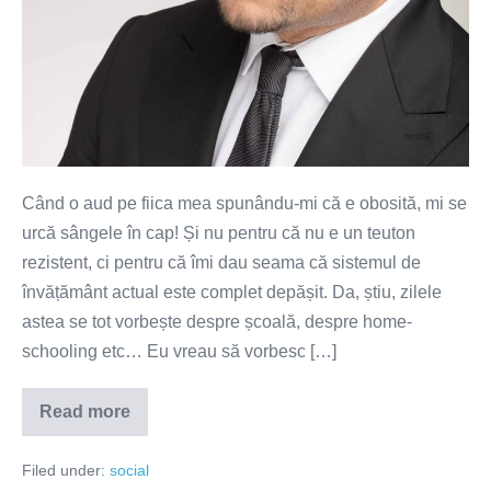
Când o aud pe fiica mea spunându-mi că e obosită, mi se
urcă sângele în cap! Și nu pentru că nu e un teuton
rezistent, ci pentru că îmi dau seama că sistemul de
învățământ actual este complet depășit. Da, știu, zilele
astea se tot vorbește despre școală, despre home-
schooling etc… Eu vreau să vorbesc […]
Read more
Tati,
sunt
obosită!
Filed under:
social