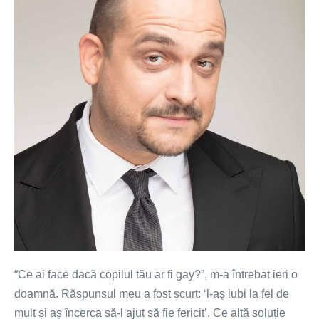
face
dacă
copilul
tău
ar
fi
gay?
“Ce ai face dacă copilul tău ar fi gay?”, m-a întrebat ieri o
doamnă. Răspunsul meu a fost scurt: ‘l-aș iubi la fel de
mult și aș încerca să-l ajut să fie fericit’. Ce altă soluție