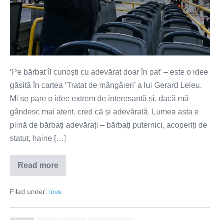
‘Pe bărbat îl cunoști cu adevărat doar în pat’ – este o idee
găsită în cartea ‘Tratat de mângâieri’ a lui Gerard Leleu.
Mi se pare o idee extrem de interesantă și, dacă mă
gândesc mai atent, cred că și adevărată. Lumea asta e
plină de bărbați adevărați – bărbați puternici, acoperiți de
statut, haine […]
Read more
Pe
bărbat
îl
Filed under:
love
cunoști
cu
adevărat
doar