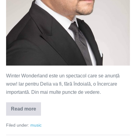
Winter Wonderland este un spectacol care se anunță
wow! Iar pentru Delia va fi, fără îndoială, o încercare
importantă. Din mai multe puncte de vedere.
Read more
Delia
joacă
la
Filed under:
music
un
alt
nivel