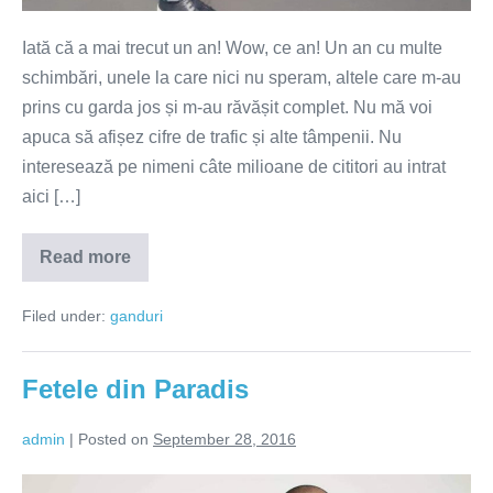
Iată că a mai trecut un an! Wow, ce an! Un an cu multe
schimbări, unele la care nici nu speram, altele care m-au
prins cu garda jos și m-au răvășit complet. Nu mă voi
apuca să afișez cifre de trafic și alte tâmpenii. Nu
interesează pe nimeni câte milioane de cititori au intrat
aici […]
Read more
3
ani
de
Filed under:
ganduri
Vulpescu.eu!
Fetele din Paradis
admin
|
Posted on
September 28, 2016
Fetele