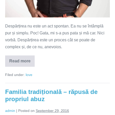
Despărțirea nu este un act spontan. Ea nu se întâmplă
pur și simplu. Poc! Gata, mi s-a pus pata și mă car. Nici
vorbă. Despărțirea este un proces cât se poate de
complex și, de ce nu, anevoios.
Read more
Despărțirea
nu
este
Filed under:
love
un
act
spontan
Familia tradițională – răpusă de
propriul abuz
admin
|
Posted on
September 29, 2016