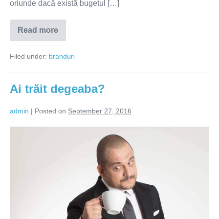
oriunde dacă există bugetul […]
Read more
Pentru
lucrurile
frumoase
Filed under:
branduri
merită
să
lupți
(VIDEO)
Ai trăit degeaba?
admin
|
Posted on
September 27, 2016
Ai
trăit
degeaba?