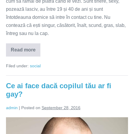
cum să rămâi de piatră când le vezi. Sunt tinere, sexy,
pozează lasciv, au între 19 și 40 de ani și sunt
întotdeauna dornice să intre în contact cu tine. Nu
contează că ești singur, căsătorit, înalt, scund, gras, slab,
întreg sau nu la cap.
Read more
Fetele
din
Paradis
Filed under:
social
Ce ai face dacă copilul tău ar fi
gay?
admin
|
Posted on
September 28, 2016
Ce
ai