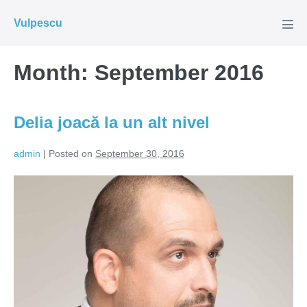
Skip
Vulpescu
to
Men
Tog
content
Month:
September 2016
Delia joacă la un alt nivel
admin
|
Posted on
September 30, 2016
Delia
joacă
la
un
alt
nivel