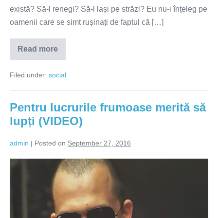
există? Să-l renegi? Să-l lași pe străzi? Eu nu-i înțeleg pe
oamenii care se simt rușinați de faptul că […]
Read more
Ce
ai
face
Filed under:
social
dacă
copilul
tău
ar
Pentru lucrurile frumoase merită să
fi
gay?
lupți (VIDEO)
admin
|
Posted on
September 27, 2016
Pentru
lucrurile
frumoase
merită
să