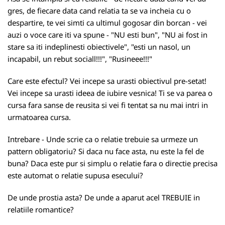
gres, de fiecare data cand relatia ta se va incheia cu o
despartire, te vei simti ca ultimul gogosar din borcan - vei
auzi o voce care iti va spune - "NU esti bun", "NU ai fost in
stare sa iti indeplinesti obiectivele", "esti un nasol, un
incapabil, un rebut sociall!!!", "Rusineee!!!"
Care este efectul? Vei incepe sa urasti obiectivul pre-setat!
Vei incepe sa urasti ideea de iubire vesnica! Ti se va parea o
cursa fara sanse de reusita si vei fi tentat sa nu mai intri in
urmatoarea cursa.
Intrebare - Unde scrie ca o relatie trebuie sa urmeze un
pattern obligatoriu? Si daca nu face asta, nu este la fel de
buna? Daca este pur si simplu o relatie fara o directie precisa
este automat o relatie supusa esecului?
De unde prostia asta? De unde a aparut acel TREBUIE in
relatiile romantice?