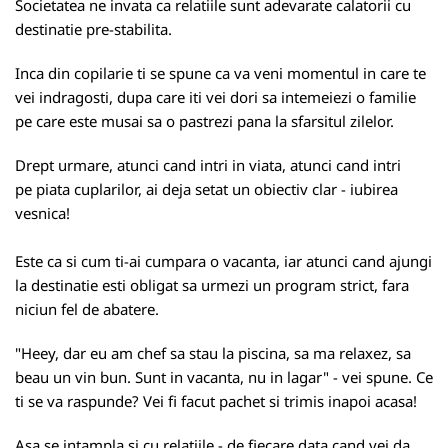
Societatea ne invata ca relatiile sunt adevarate calatorii cu
destinatie pre-stabilita.
Inca din copilarie ti se spune ca va veni momentul in care te
vei indragosti, dupa care iti vei dori sa intemeiezi o familie
pe care este musai sa o pastrezi pana la sfarsitul zilelor.
Drept urmare, atunci cand intri in viata, atunci cand intri
pe piata cuplarilor, ai deja setat un obiectiv clar - iubirea
vesnica!
Este ca si cum ti-ai cumpara o vacanta, iar atunci cand ajungi
la destinatie esti obligat sa urmezi un program strict, fara
niciun fel de abatere.
"Heey, dar eu am chef sa stau la piscina, sa ma relaxez, sa
beau un vin bun. Sunt in vacanta, nu in lagar" - vei spune. Ce
ti se va raspunde? Vei fi facut pachet si trimis inapoi acasa!
Asa se intampla si cu relatiile - de fiecare data cand vei da