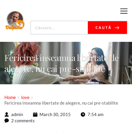
CAUTĂ
Fericirea inseamna libertate de
alegere, nu cai pre-stabilite
Home
love
Fericirea inseamna libertate de alegere, nu cai pre-stabilite
admin
March 30, 2015
7:54 am
2 comments