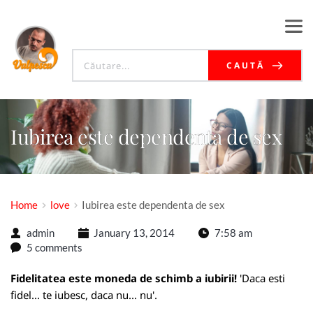
CAUTĂ
Iubirea este dependenta de sex
Home
love
Iubirea este dependenta de sex
admin
January 13, 2014
7:58 am
5 comments
Fidelitatea este moneda de schimb a iubirii!
'Daca esti
fidel... te iubesc, daca nu... nu'.