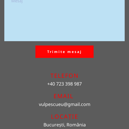
Trimite mesaj
TELEFON
+40 723 398 987
EMAIL 
vulpescueu
@gmail.com
LOCAȚIE
București, România