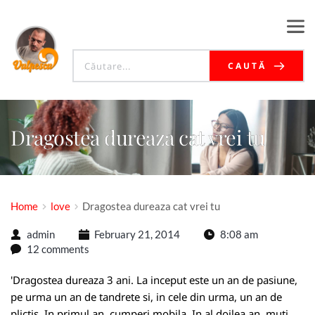
CAUTĂ
Dragostea dureaza cat vrei tu
Home
love
Dragostea dureaza cat vrei tu
admin
February 21, 2014
8:08 am
12 comments
'Dragostea dureaza 3 ani. La inceput este un an de pasiune,
pe urma un an de tandrete si, in cele din urma, un an de
plictis. In primul an, cumperi mobila. In al doilea an, muti