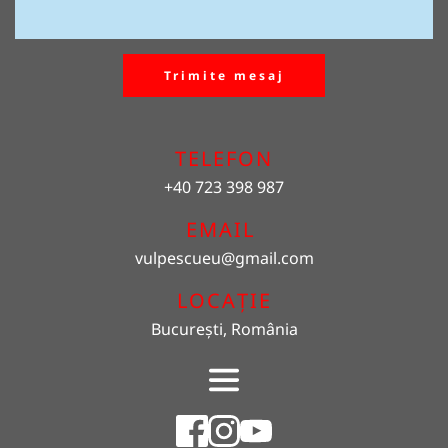
Trimite mesaj
TELEFON
+40 723 398 987
EMAIL 
vulpescueu
@gmail.com
LOCAȚIE
București, România