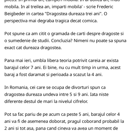
mobila. In al treilea an, imparti mobila' - scrie Frederic
Beigbeder in cartea "Dragostea dureaza trei ani". O
perspectiva mai degraba tragica decat comica.
Pot spune ca am citit o gramada de carti despre dragoste si
o sumedenie de studii. Concluzia? Nimeni nu poate sa spuna
exact cat dureaza dragostea.
Pana mai ieri, umbla libera teoria potrivit careia ar exista
barajul celor 7 ani. Ei bine, nu cu mult timp in urma, acest
baraj a fost daramat si perioada a scazut la 4 ani.
In Romania, cei care se ocupa de divorturi spun ca
dragostea dureaza undeva intre 5 si 9 ani. Iata niste
diferente destul de mari la nivelul cifrelor.
Pot sa fac pariu de pe acum ca peste 5 ani, barajul celor 4
ani va fi de asemenea doborat, pragul coborand probabil la
2 ani si tot asa, pana cand cineva va avea un moment de