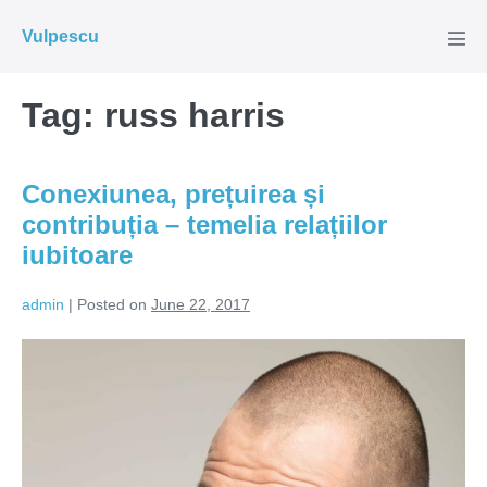
Skip
Vulpescu
to
Men
Tog
content
Tag:
russ harris
Conexiunea, prețuirea și
contribuția – temelia relațiilor
iubitoare
admin
|
Posted on
June 22, 2017
Conexiunea,
prețuirea
și
contribuția
–