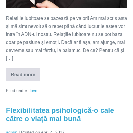
Relațiile iubitoare se bazează pe valori! Am mai scris asta
și mă simt nevoit să o repet până când lucrurile astea vor
intra în ADN-ul nostru. Relațiile iubitoare nu se pot baza
doar pe pasiune și emoții. Dacă ar fi așa, am ajunge, mai
devreme sau mai târziu, la balamuc. De ce? Pentru că și
[…]
Read more
Conexiunea,
prețuirea
și
Filed under:
love
contribuția
–
temelia
relațiilor
Flexibilitatea psihologică-o cale
iubitoare
către o viață mai bună
admin
|
Posted on
April 4, 2017