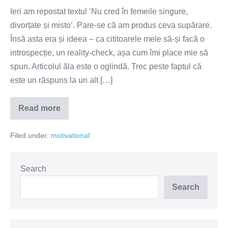
Ieri am repostat textul ‘Nu cred în femeile singure,
divorțate și misto’. Pare-se că am produs ceva supărare.
Însă asta era și ideea – ca cititoarele mele să-și facă o
introspecție, un reality-check, așa cum îmi place mie să
spun. Articolul ăla este o oglindă. Trec peste faptul că
este un răspuns la un alt […]
Read more
Flexibilitatea
psihologică-
o
Filed under:
motivational
cale
către
o
viață
mai
Search
bună
Search