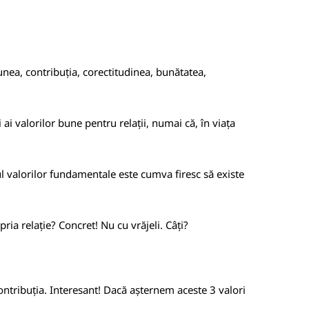
unea, contribuția, corectitudinea, bunătatea,
ai valorilor bune pentru relații, numai că, în viața
ul valorilor fundamentale este cumva firesc să existe
ia relație? Concret! Nu cu vrăjeli. Câți?
 contribuția. Interesant! Dacă așternem aceste 3 valori