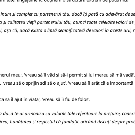
intim și complet cu partenerul tău, dacă îți pasă cu adevărat de sen
și calitatea vieții partenerului tău, atunci toate celelalte valori de
ii, așa că, dacă există o lipsă semnificativă de valori în aceste arii, 
nerul meu;, 'vreau să îl văd și să-i permit și lui mereu să mă vadă'
'vreau să o sprijin sdi să o ajut', 'vreau să îi arăt că e important
să îl ajut în viata', 'vreau să îi fiu de folos'.
 dacă te-ai armoniza cu valorile tale referitoare la prețuire, conex
țuirea, bunătatea și respectul că fundație oricând discuți despre pr