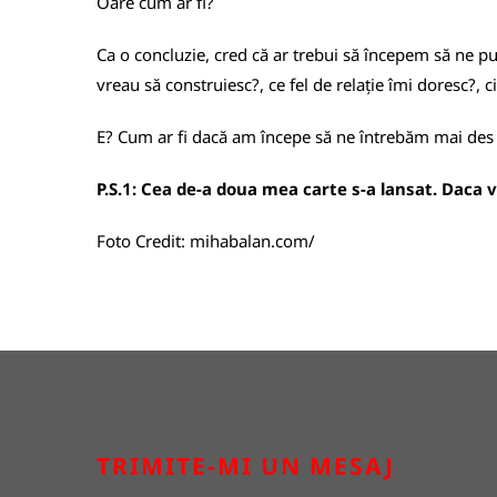
Oare cum ar fi?
Ca o concluzie, cred că ar trebui să începem să ne pu
vreau să construiesc?, ce fel de relație îmi doresc?, ci
E? Cum ar fi dacă am începe să ne întrebăm mai des
P.S.1: Cea de-a doua mea carte s-a lansat. Daca vre
Foto Credit:
mihabalan.com/
TRIMITE-MI UN MESAJ