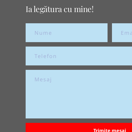
Ia legătura cu mine!
Trimite mesaj