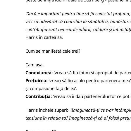
'Dacă e important pentru tine să fii conectat profund, 
vrei cu adevărat să contribui la sănătatea, bunăstarea 
contribuția sunt temeiurile iubirii, căldurii și intimităț
Harris în cartea sa.
Cum se manifestă cele trei?
Cam așa:
Conexiunea:
'vreau să fiu intim și apropiat de parte
Prețuirea:
'vreau să fiu acolo pentru partenera mea', 
și compasiune față de ea'.
Contribuția:
'vreau să îi dau partenerului tot ce pot ca 
Harris încheie superb: '
Imaginează-ți ce s-ar întâmpla
tensiune în relația ta? Imaginează-ți că ai folosi pre