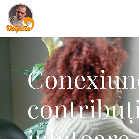
Conexiune
contribuți
iubitoare