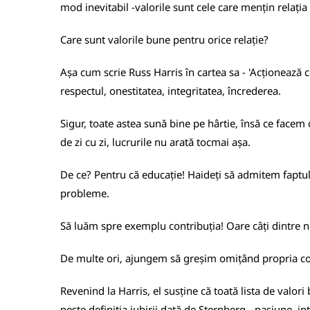
mod inevitabil -valorile sunt cele care mențin relația
Care sunt valorile bune pentru orice relație?
Așa cum scrie Russ Harris în cartea sa - 'Acționează 
respectul, onestitatea, integritatea, încrederea.
Sigur, toate astea sună bine pe hârtie, însă ce facem
de zi cu zi, lucrurile nu arată tocmai așa.
De ce? Pentru că educație! Haideți să admitem faptul c
probleme.
Să luăm spre exemplu contribuția! Oare câți dintre no
De multe ori, ajungem să greșim omițând propria cont
Revenind la Harris, el susține că toată lista de valor
peste definiția iubirii dată de Sternberg - pasiune, 