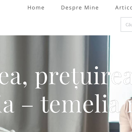
Home
Despre Mine
Artic
a, prețuirea
a – temelia r