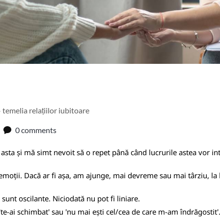
temelia relațiilor iubitoare
0 comments
 asta și mă simt nevoit să o repet până când lucrurile astea vor in
 emoții. Dacă ar fi așa, am ajunge, mai devreme sau mai târziu, la
sunt oscilante. Niciodată nu pot fi liniare.
'te-ai schimbat' sau 'nu mai ești cel/cea de care m-am îndrăgostit'