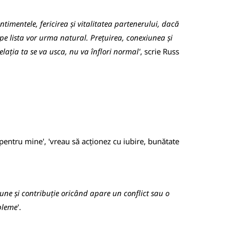
timentele, fericirea și vitalitatea partenerului, dacă
 pe lista vor urma natural. Prețuirea, conexiunea și
relația ta se va usca, nu va înflori normal'
, scrie Russ
.
ă pentru mine', 'vreau să acționez cu iubire, bunătate
iune și contribuție oricând apare un conflict sau o
obleme
'.