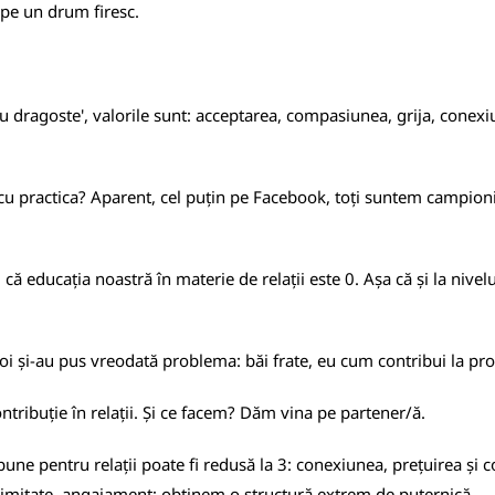
 pe un drum firesc.
cu dragoste', valorile sunt: acceptarea, compasiunea, grija, conexi
 cu practica? Aparent, cel puțin pe Facebook, toți suntem campioni 
ă educația noastră în materie de relații este 0. Așa că și la nivel
i și-au pus vreodată problema: băi frate, eu cum contribui la propr
ribuție în relații. Și ce facem? Dăm vina pe partener/ă.
i bune pentru relații poate fi redusă la 3: conexiunea, prețuirea și
intimitate, angajament; obținem o structură extrem de puternică.