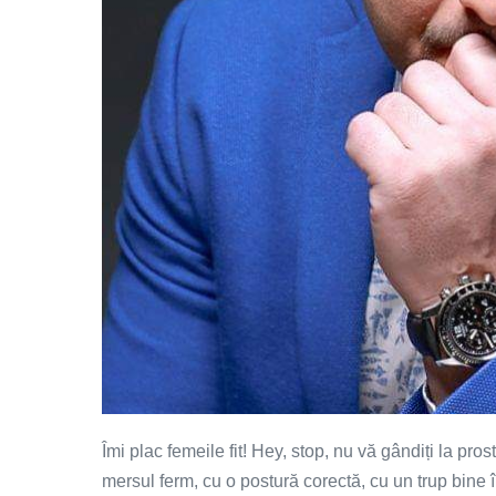
Îmi plac femeile fit! Hey, stop, nu vă gândiți la pro
mersul ferm, cu o postură corectă, cu un trup bine 