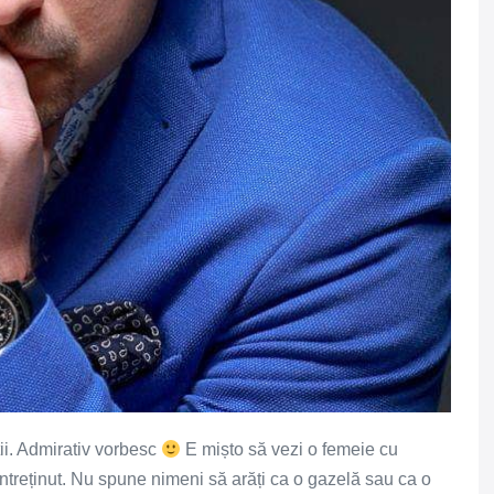
stii. Admirativ vorbesc
E mișto să vezi o femeie cu
întreținut. Nu spune nimeni să arăți ca o gazelă sau ca o