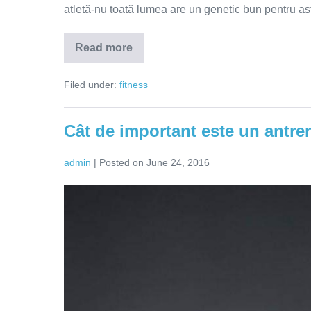
atletă-nu toată lumea are un genetic bun pentru as
Read more
Ce
greșeli
fac
Filed under:
fitness
fetele
la
sală?
Cât de important este un antre
admin
|
Posted on
June 24, 2016
Cât
de
important
este
un
antrenor
personal?