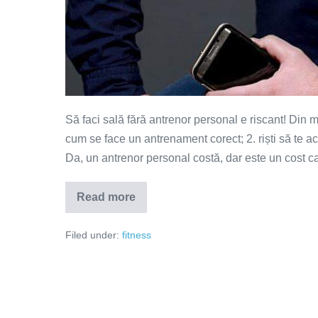
Să faci sală fără antrenor personal e riscant! Din 
cum se face un antrenament corect; 2. riști să te acci
Da, un antrenor personal costă, dar este un cost ca
Read more
Cât
de
important
Filed under:
fitness
este
un
antrenor
personal?