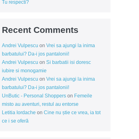
Tu respecti?
Recent Comments
Andrei Vulpescu
on
Vrei sa ajungi la inima
barbatului? Da-i jos pantalonii!
Andrei Vulpescu
on
Si barbatii isi doresc
iubire si monogamie
Andrei Vulpescu
on
Vrei sa ajungi la inima
barbatului? Da-i jos pantalonii!
UnButic - Personal Shoppers
on
Femeile
misto au aventuri, restul au entorse
Letitia Iordache
on
Cine nu știe ce vrea, ia tot
ce i se oferă