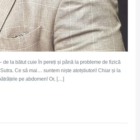
 – de la bătut cuie în pereți și până la probleme de fizică
 Sutra. Ce să mai… suntem niște atotștiutori! Chiar și la
 pătrățele pe abdomen! Or, […]