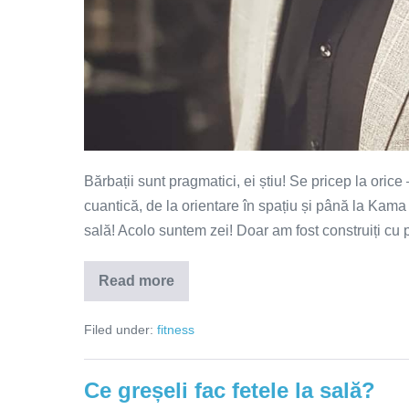
Bărbații sunt pragmatici, ei știu! Se pricep la orice
cuantică, de la orientare în spațiu și până la Kama
sală! Acolo suntem zei! Doar am fost construiți cu
Read more
Ce
greșeli
fac
Filed under:
fitness
bărbații
la
sală?
Ce greșeli fac fetele la sală?