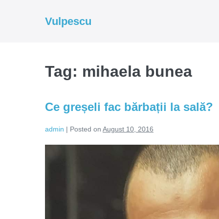
Skip
to
Vulpescu
content
Tag:
mihaela bunea
Ce greșeli fac bărbații la sală?
admin
|
Posted on
August 10, 2016
Ce
greșeli
fac
bărbații
la
sală?