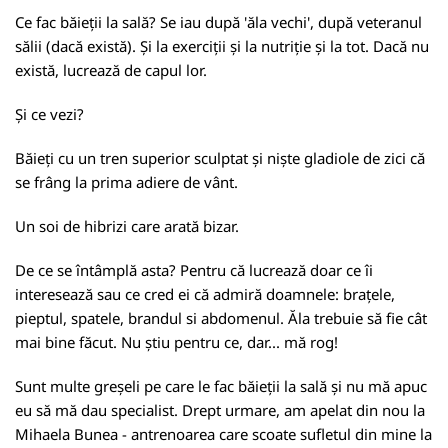
Ce fac băieții la sală? Se iau după 'ăla vechi', după veteranul
sălii (dacă există). Și la exerciții și la nutriție și la tot. Dacă nu
există, lucrează de capul lor.
Și ce vezi?
Băieți cu un tren superior sculptat și niște gladiole de zici că
se frâng la prima adiere de vânt.
Un soi de hibrizi care arată bizar.
De ce se întâmplă asta? Pentru că lucrează doar ce îi
interesează sau ce cred ei că admiră doamnele: brațele,
pieptul, spatele, brandul si abdomenul. Ăla trebuie să fie cât
mai bine făcut. Nu știu pentru ce, dar... mă rog!
Sunt multe greșeli pe care le fac băieții la sală și nu mă apuc
eu să mă dau specialist. Drept urmare, am apelat din nou la
Mihaela Bunea - antrenoarea care scoate sufletul din mine la