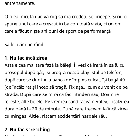
antrenamente.
O fi ea micuță dar, vă rog să mă credeți, se pricepe. Și nu o
spune unul care a crescut în balcon toată viața, ci un om
care a făcut niște ani buni de sport de performanță.
Să le luăm pe rând:
1. Nu fac încălzirea
Asta e cea mai tare fază la băieți. Îi vezi că intră în sală, cu
prosopul după gât, își programează playlistul pe telefon,
după care se duc fix la banca de împins culcat, își bagă 40
(de încălzire) și încep să tragă. Fix așa... cum au venit de pe
stradă. După care se miră că fac întinderi sau, Doamne
ferește, alte belele. Pe vremea când făceam voley, încălzirea
dura până la 20 de minute. După care treceam la încălzirea
cu mingea. Altfel, riscam accidentări nasoale rău.
2. Nu fac stretching