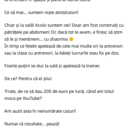
Ce să mai... suntem niște atotștiutori!
Chiar și la sală! Acolo suntem zei! Doar am fost construiți cu
pătrățele pe abdomen! Or, dacă tot le avem, e firesc să știm
să le și menținem... cu shaorma
În timp ce fetele apelează de cele mai multe ori la antrenori
sau la clase cu antrenori, la băieți lucrurile stau fix pe dos.
Foarte puțini se duc la sală și apelează la trainer.
De ce? Pentru că ei știu!
'Frate, de ce să dau 200 de euro pe lună, când am totul
moca pe YouTube?'
Am auzit asta în nenumărate cazuri!
Numai că rezultate... pauză!