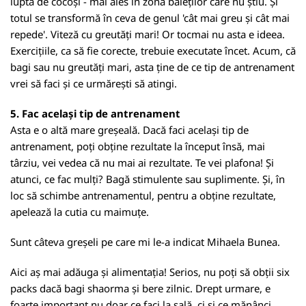
luptă de cocoși - mai ales în zona băieților care nu știu. Și
totul se transformă în ceva de genul 'cât mai greu și cât mai
repede'. Viteză cu greutăți mari! Or tocmai nu asta e ideea.
Exercițiile, ca să fie corecte, trebuie executate încet. Acum, că
bagi sau nu greutăți mari, asta ține de ce tip de antrenament
vrei să faci și ce urmărești să atingi.
5. Fac același tip de antrenament
Asta e o altă mare greșeală. Dacă faci același tip de
antrenament, poți obține rezultate la început însă, mai
târziu, vei vedea că nu mai ai rezultate. Te vei plafona! Și
atunci, ce fac mulți? Bagă stimulente sau suplimente. Și, în
loc să schimbe antrenamentul, pentru a obține rezultate,
apelează la cutia cu maimuțe.
Sunt câteva greșeli pe care mi le-a indicat Mihaela Bunea.
Aici aș mai adăuga și alimentația! Serios, nu poți să obții six
packs dacă bagi shaorma și bere zilnic. Drept urmare, e
foarte important nu doar ce faci la sală, ci și ce mănânci,