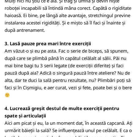
Mulți nici nu știu ce e aia. Și trag și umflă și devin niște
roboței incapabili să întindă mâna corect. Capătă o rigiditate
haioasă. Ei bine, pe lângă alte avantaje, stretchingul previne
instalarea acestei rigidități. Și e mișto să îl faci și înainte și
după antrenament.
3. Lasă pauze prea mari între exerciții
Am văzut-o și eu pe asta. Fac o serie de biceps, să spunem,
după care se plimbă până în capătul celălalt al sălii. Păi nu
mai bine bagi tu 3 serii legate (de exerciții diferite) și faci
pauză după aia? Adică o singură pauză între ateliere? Nu de
alta, dar te duci la sală pentru rezultate, nu? Plimbări poți să
faci și în Cișmigiu, e aer curat, vezi și fete, poate bei și o bere
4. Lucrează greșit destul de multe exerciții pentru
spate și articulații
Aici am picat și eu, la un moment dat, în această capcană. Ați
urmărit băieții la sală? Se influențează unul pe celălalt. E ca o