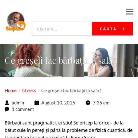
CAUTĂ
Ce greșeli fac bărbații la sală?
Home
fitness
Ce greșeli fac bărbații la sală?
admin
August 10, 2016
7:35 am
1 comment
Bărbații sunt pragmatici, ei știu! Se pricep la orice - de la
bătut cuie în pereți și până la probleme de fizică cuantică, de
la orientare în spațiu și până la Kama Sutra.