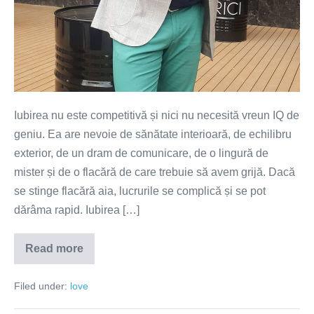
Iubirea nu este competitivă și nici nu necesită vreun IQ de
geniu. Ea are nevoie de sănătate interioară, de echilibru
exterior, de un dram de comunicare, de o lingură de
mister și de o flacără de care trebuie să avem grijă. Dacă
se stinge flacără aia, lucrurile se complică și se pot
dărâma rapid. Iubirea […]
Read more
Iubirea
nu
este
Filed under:
love
o
competiție
a