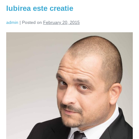
inteligenței
Iubirea este creatie
admin
|
Posted on
February 20, 2015
Iubirea
este
creatie