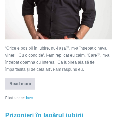
‘Orice e posibil în iubire, nu-i așa?’, m-a întrebat cineva
vineri. ‘Cu o conditie’, i-am replicat eu calm. ‘Care?’, m-a
întrebat doamna cu interes. ‘Ca iubirea aia să fie
împărtășită și de celălalt’, i-am răspuns eu.
Read more
Orice
e
posibil
Filed under:
love
în
iubire.
Cu
o
Prizonieri în lagărul iubirii
condiție!