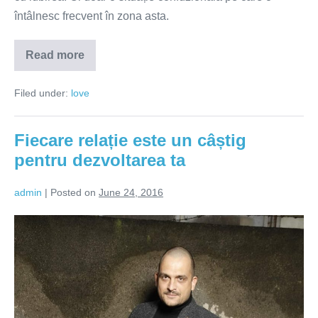
întâlnesc frecvent în zona asta.
Read more
În
iubire
nu
Filed under:
love
trebuie
să
pierzi
Fiecare relație este un câștig
pentru dezvoltarea ta
admin
|
Posted on
June 24, 2016
Fiecare
relație
este
un
câștig