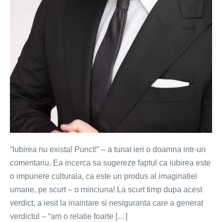
“Iubirea nu exista! Punct!” – a tunat ieri o doamna intr-un
comentariu. Ea incerca sa sugereze faptul ca iubirea este
o impunere culturala, ca este un produs al imaginatiei
umane, pe scurt – o minciuna! La scurt timp dupa acest
verdict, a iesit la inaintare si nesiguranta care a generat
verdictul – “am o relatie foarte […]