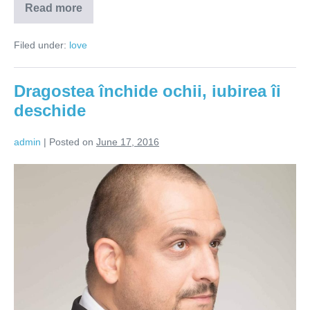
Read more
Fiecare
relație
este
Filed under:
love
un
câștig
pentru
dezvoltarea
Dragostea închide ochii, iubirea îi
ta
deschide
admin
|
Posted on
June 17, 2016
Dragostea
închide
ochii,
iubirea
îi
deschide