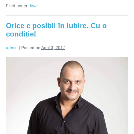
se
Filed under:
love
bazează
pe
valori
Orice e posibil în iubire. Cu o
condiție!
admin
|
Posted on
April 3, 2017
Orice
e
posibil
în
iubire.
Cu
o
condiție!