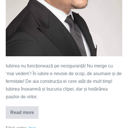
Iubirea nu funcționează pe nesiguranță! Nu merge cu
‘mai vedem’! În iubire e nevoie de scop, de asumare și de
fermitate! De aia construcția ei cere atât de mult timp!
Iubirea înseamnă și bucuria clipei, dar și hotărârea
pașilor de viitor.
Read more
Dragostea
închide
ochii,
Filed under:
love
iubirea