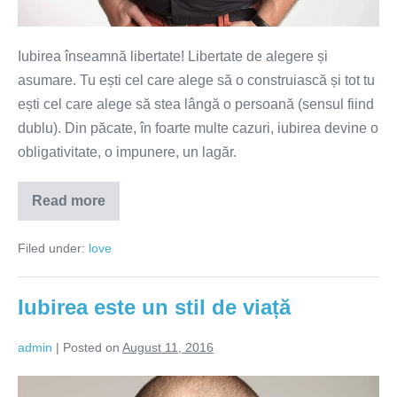
Iubirea înseamnă libertate! Libertate de alegere și
asumare. Tu ești cel care alege să o construiască și tot tu
ești cel care alege să stea lângă o persoană (sensul fiind
dublu). Din păcate, în foarte multe cazuri, iubirea devine o
obligativitate, o impunere, un lagăr.
Read more
Prizonieri
în
lagărul
Filed under:
love
iubirii
Iubirea este un stil de viață
admin
|
Posted on
August 11, 2016
Iubirea