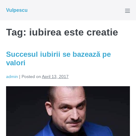
Skip
Vulpescu
to
Men
Tog
content
Tag:
iubirea este creatie
Succesul iubirii se bazează pe
valori
admin
|
Posted on
April 13, 2017
Succesul
iubirii
se
bazează
pe
valori