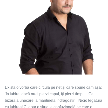
pierzi
Există o vorba care circulă pe net și care spune cam așa:
‘în iubire, dacă nu-ți pierzi capul, îți pierzi timpul’. Ce
bizară alunecare la mantinela îndrăgostirii. Nicio legătură
cu iubirea! Ci doar o situație confuzională pe care o