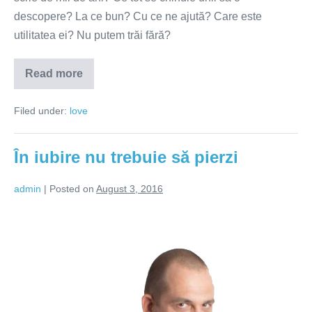
descopere? La ce bun? Cu ce ne ajută? Care este
utilitatea ei? Nu putem trăi fără?
Read more
Iubirea
este
un
Filed under:
love
stil
de
viață
În iubire nu trebuie să pierzi
admin
|
Posted on
August 3, 2016
În
iubire
nu
trebuie
să