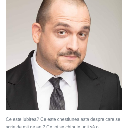
este
un
stil
de
viață
Ce este iubirea? Ce este chestiunea asta despre care se
scrie de mii de ani? Ce tot se chinuie unii să o