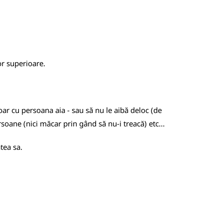
or superioare.
oar cu persoana aia - sau să nu le aibă deloc (de
rsoane (nici măcar prin gând să nu-i treacă) etc...
tea sa.