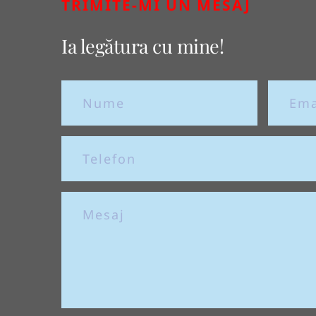
TRIMITE-MI UN MESAJ
Ia legătura cu mine!