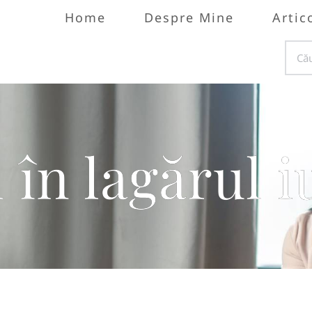
Home
Despre Mine
Artic
 în lagărul i