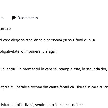
am
0 comments
asumare.
 cel care alege să stea lângă o persoană (sensul fiind dublu).
bligativitate, o impunere, un lagăr.
 în lanțuri. În momentul în care se întâmplă asta, în secunda doi, 
ți/relații paralele tocmai din cauza faptul că iubirea în care au c
vitate totală - fizică, sentimentală, instinctuală etc...