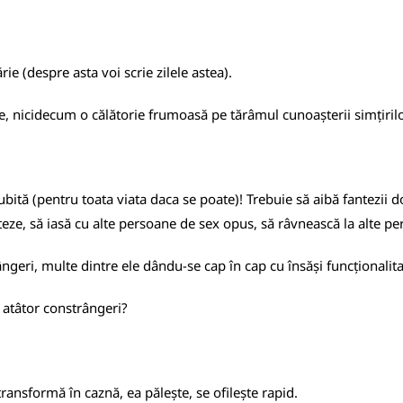
e (despre asta voi scrie zilele astea).
re, nicidecum o călătorie frumoasă pe tărâmul cunoașterii simțiril
ită (pentru toata viata daca se poate)! Trebuie să aibă fantezii d
rteze, să iasă cu alte persoane de sex opus, să râvnească la alte pe
ngeri, multe dintre ele dându-se cap în cap cu însăși funcționalita
 atâtor constrângeri?
ransformă în caznă, ea pălește, se ofilește rapid.