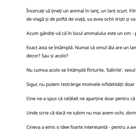
Încercați să țineți un animal în lanț, un lanț scurt. F
de vlagă și de poftă de viață, va avea ochii triști și v
Acum gândiți-vă că în locul animalului este un om -
Exact asta se întâmplă. Numai că omul ăla are un lanț 
decor? Sau și acolo?
Nu cumva acolo se întâmplă flirturile, 'bălirile', sexu
Sigur, nu putem restrânge motivele infidelității doar 
Cine ne-a spus că celălalt ne aparține doar pentru că
Unde scrie că dacă ne iubim nu mai avem ochi, dorințe
Cineva a emis o idee foarte interesantă - pentru a a