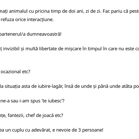
ilmați animalul cu pricina timp de doi ani, zi de zi. Fac pariu că pes
a refuza orice interacțiune.
 partenerul/a dumneavoastră!
invizibil și multă libertate de mișcare în timpul în care nu este c
l ocazional etc?
la situația asta de iubire-lagăr, însă de unde și până unde atâta po
 ne-a sau i-am spus 'te iubesc'?
, fantezii, chef de joacă etc?
vea un cuplu cu adevărat, e nevoie de 3 persoane!