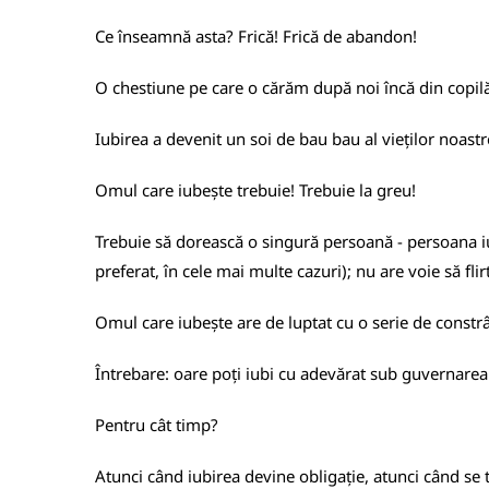
Ce înseamnă asta? Frică! Frică de abandon!
O chestiune pe care o cărăm după noi încă din copilări
Iubirea a devenit un soi de bau bau al vieților noast
Omul care iubește trebuie! Trebuie la greu!
Trebuie să dorească o singură persoană - persoana iub
preferat, în cele mai multe cazuri); nu are voie să fli
Omul care iubește are de luptat cu o serie de constrâ
Întrebare: oare poți iubi cu adevărat sub guvernarea
Pentru cât timp?
Atunci când iubirea devine obligație, atunci când se t