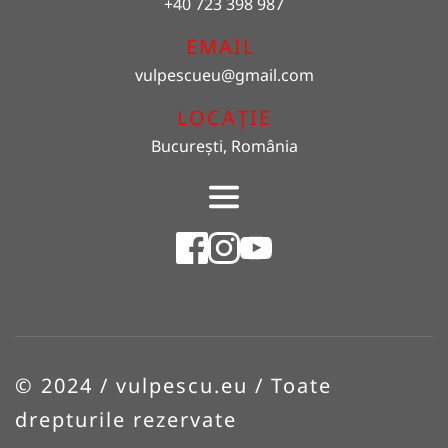
+40 723 398 987
EMAIL 
vulpescueu
@gmail.com
LOCAȚIE
București, România
© 2024 / vulpescu.eu / Toate 
drepturile rezervate