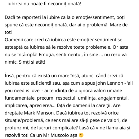
- iubirea nu poate fi necondiționată!
Dacă te raportezi la iubire ca la o emoție/sentiment, poți
spune că este necondiționată, dar ai o problemă. Mare de
tot!
Oamenii care cred că iubirea este emoție/ sentiment se
așteaptă ca iubirea să le rezolve toate problemele. Or asta
nu se întâmplă! Emoția, sentimentul, în sine ... nu rezolvă
nimic. Simți și atât!
Însă, pentru că există un mare însă, atunci când crezi că
iubirea este suficientă sau, așa cum a spus John Lennon - 'all
you need is love' - ai tendința de a ignora valori umane
fundamentale, precum: respectul, umilința, angajamentul,
implicarea, aprecierea... față de oamenii la care ții. Are
dreptate Mark Manson. Dacă iubirea tot rezolvă orice
situație/problemă, ce sens mai are să-ți pese de valori, de
profunzimi, de lucruri complicate? Lasă că vine flama aia și
rezolvă tot! Ca un Mr Muscolo așa