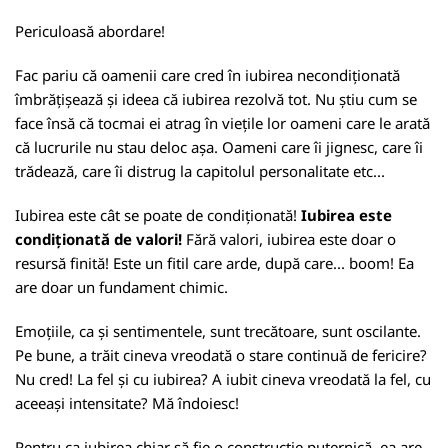
Periculoasă abordare!
Fac pariu că oamenii care cred în iubirea necondiționată
îmbrățișează și ideea că iubirea rezolvă tot. Nu știu cum se
face însă că tocmai ei atrag în viețile lor oameni care le arată
că lucrurile nu stau deloc așa. Oameni care îi jignesc, care îi
trădează, care îi distrug la capitolul personalitate etc...
Iubirea este cât se poate de condiționată!
Iubirea este
condiționată de valori!
Fără valori, iubirea este doar o
resursă finită! Este un fitil care arde, după care... boom! Ea
are doar un fundament chimic.
Emoțiile, ca și sentimentele, sunt trecătoare, sunt oscilante.
Pe bune, a trăit cineva vreodată o stare continuă de fericire?
Nu cred! La fel și cu iubirea? A iubit cineva vreodată la fel, cu
aceeași intensitate? Mă îndoiesc!
Pentru ca iubirea chiar să fie o construcție puternică, ea are