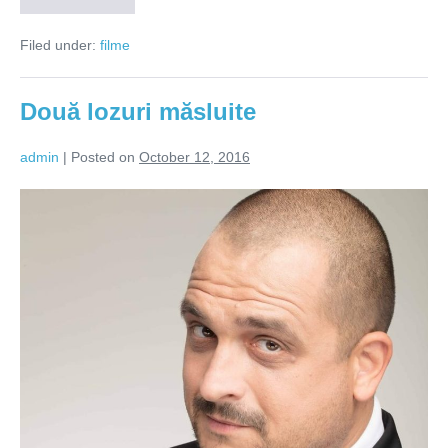
este
universală!
Filed under:
filme
Două lozuri măsluite
admin
|
Posted on
October 12, 2016
Două
lozuri
măsluite