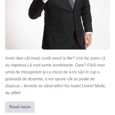
Aveți idee cât (mai) costă sexul la fițe? Unii fac pariu că
au impresia că sunt sume exorbitante. Oare? Fără vreo
urmă de misoginism și cu riscul de a-mi sări în cap o
grămadă de doamne, o voi spune cât se poate de
răspicat – femeile se vând ieftin! Nu toate! Unele! Multe,
de altfel!
Read more
Cât
mai