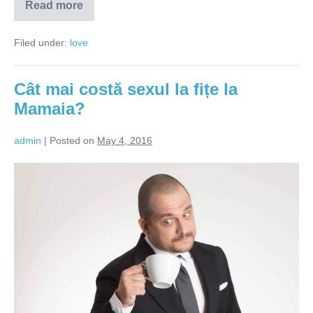
Read more
Urâtele
mă
deprimă
Filed under:
love
Cât mai costă sexul la fițe la
Mamaia?
admin
|
Posted on
May 4, 2016
Cât
mai
costă
sexul
la
fițe
la
Mamaia?