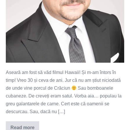
Aseară am fost să văd filmul Hawaii! Și m-am întors în
timp! Vreo 30 și ceva de ani. Jur că nu am știut niciodată
de unde vine porcul de Crăciun
Sau bomboanele
cubaneze. De creveți eram satul. Vorba aia… populau la
greu galantarele de carne. Cert este că oamenii se
descurcau. Sau, dacă nu […]
Read more
Speranța