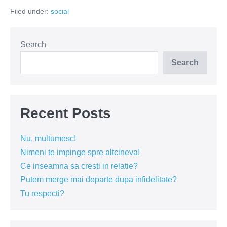
costă
Filed under:
social
sexul
la
fițe
la
Mamaia?
Search
Search
Recent Posts
Nu, multumesc!
Nimeni te impinge spre altcineva!
Ce inseamna sa cresti in relatie?
Putem merge mai departe dupa infidelitate?
Tu respecti?