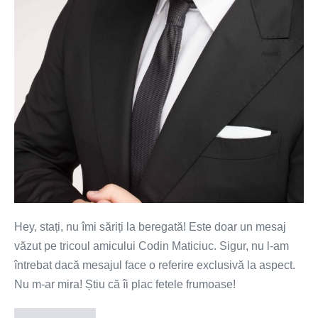
Hey, stați, nu îmi săriți la beregată! Este doar un mesaj
văzut pe tricoul amicului Codin Maticiuc. Sigur, nu l-am
întrebat dacă mesajul face o referire exclusivă la aspect.
Nu m-ar mira! Știu că îi plac fetele frumoase!