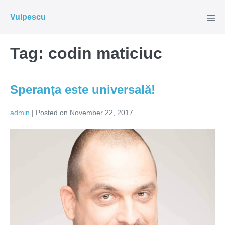
Skip
Vulpescu
to
Men
Tog
content
Tag:
codin maticiuc
Speranța este universală!
admin
|
Posted on
November 22, 2017
Speranța
este
universală!