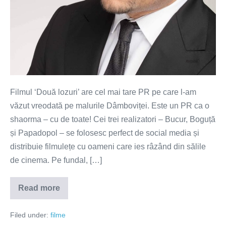
Filmul ‘Două lozuri’ are cel mai tare PR pe care l-am
văzut vreodată pe malurile Dâmboviței. Este un PR ca o
shaorma – cu de toate! Cei trei realizatori – Bucur, Boguță
și Papadopol – se folosesc perfect de social media și
distribuie filmulețe cu oameni care ies râzând din sălile
de cinema. Pe fundal, […]
Read more
Două
lozuri
măsluite
Filed under:
filme