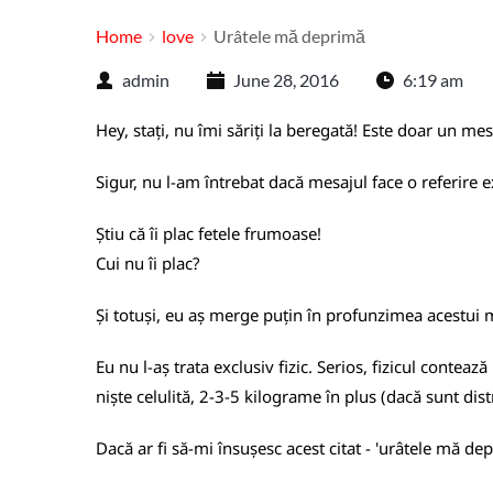
Home
love
Urâtele mă deprimă
admin
June 28, 2016
6:19 am
Hey, stați, nu îmi săriți la beregată! Este doar un me
Sigur, nu l-am întrebat dacă mesajul face o referire 
Știu că îi plac fetele frumoase!
Cui nu îi plac?
Și totuși, eu aș merge puțin în profunzimea acestui 
Eu nu l-aș trata exclusiv fizic. Serios, fizicul contea
niște celulită, 2-3-5 kilograme în plus (dacă sunt dis
Dacă ar fi să-mi însușesc acest citat - 'urâtele mă depr