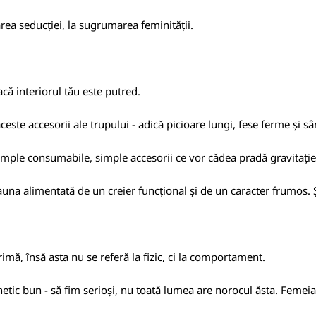
area seducției, la sugrumarea feminității.
că interiorul tău este putred.
este accesorii ale trupului - adică picioare lungi, fese ferme și sâ
simple consumabile, simple accesorii ce vor cădea pradă gravitație
eauna alimentată de un creier funcțional și de un caracter frumos. Ș
rimă
, însă asta nu se referă la fizic, ci la comportament.
tic bun - să fim serioși, nu toată lumea are norocul ăsta. Femeia 