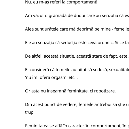
Nu, eu m-aș referi la comportament!
Am văzut o grămadă de dudui care au senzația că este 
Alea sunt urâtele care mă deprimă pe mine - femeile 
Ele au senzația că seducția este ceva organic. Și ce f
De altfel, această situație, această stare de fapt, est
El consideră că femeile au uitat să seducă, sexualitat
'nu îmi oferă orgasm' etc...
Or asta nu înseamnă feminitate, ci robotizare.
Din acest punct de vedere, femeile ar trebui să știe 
trup!
Feminitatea se află în caracter, în comportament, în p