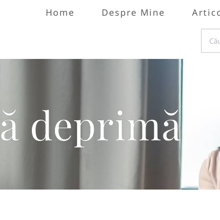
Home
Despre Mine
Artic
mă deprimă