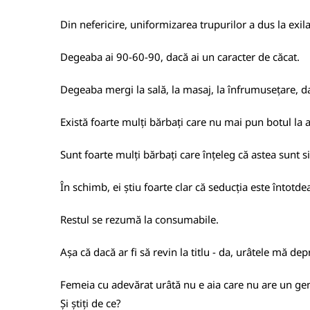
Din nefericire, uniformizarea trupurilor a dus la exil
Degeaba ai 90-60-90, dacă ai un caracter de căcat.
Degeaba mergi la sală, la masaj, la înfrumusețare, da
Există foarte mulți bărbați care nu mai pun botul la ac
Sunt foarte mulți bărbați care înțeleg că astea sunt 
În schimb, ei știu foarte clar că seducția este întotd
Restul se rezumă la consumabile.
Așa că dacă ar fi să revin la titlu - da,
urâtele mă dep
Femeia cu adevărat urâtă nu e aia care nu are un gene
Și știți de ce?