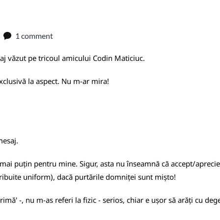
1 comment
saj văzut pe tricoul amicului Codin Maticiuc.
exclusivă la aspect. Nu m-ar mira!
mesaj.
ză mai puțin pentru mine. Sigur, asta nu înseamnă că accept/apreciez
tribuite uniform), dacă purtările domniței sunt mișto!
imă' -, nu m-as referi la fizic - serios, chiar e ușor să arăți cu deg