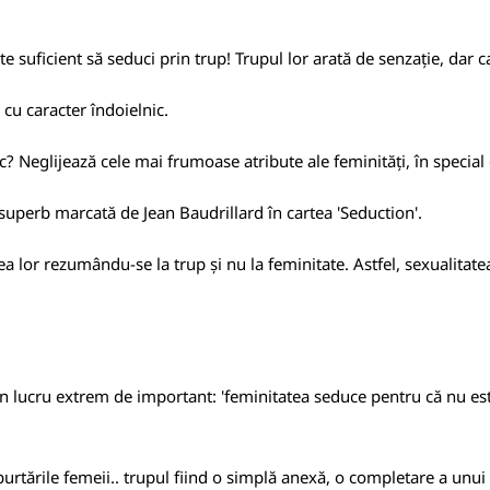
suficient să seduci prin trup! Trupul lor arată de senzație, dar ca
cu caracter îndoielnic.
ac? Neglijează cele mai frumoase atribute ale feminități, în special 
e superb marcată de Jean Baudrillard în cartea 'Seduction'.
ea lor rezumându-se la trup și nu la feminitate. Astfel, sexualitate
un lucru extrem de important: 'feminitatea seduce pentru că nu est
urtările femeii.. trupul fiind o simplă anexă, o completare a unui 