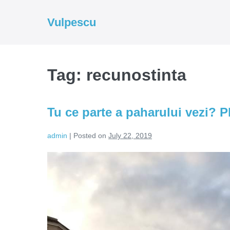
Skip
to
Vulpescu
content
Tag:
recunostinta
Tu ce parte a paharului vezi? P
admin
|
Posted on
July 22, 2019
Tu
ce
parte
a
paharului
vezi?