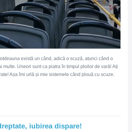
totdeauna există un când, adică o scuză, atunci când o
multe. Uneori sunt ca piatra în timpul ploilor de vară! Ați
rate! Așa îmi urlă și mie sistemele când plouă cu scuze.
reptate, iubirea dispare!