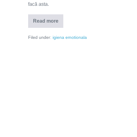
facă asta.
Read more
Atunci
când
unul
Filed under:
igiena emotionala
vrea
să
aibă
dreptate,
iubirea
dispare!