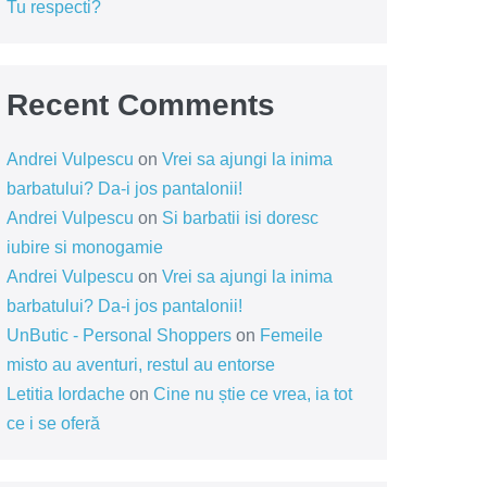
Tu respecti?
Recent Comments
Andrei Vulpescu
on
Vrei sa ajungi la inima
barbatului? Da-i jos pantalonii!
Andrei Vulpescu
on
Si barbatii isi doresc
iubire si monogamie
Andrei Vulpescu
on
Vrei sa ajungi la inima
barbatului? Da-i jos pantalonii!
UnButic - Personal Shoppers
on
Femeile
misto au aventuri, restul au entorse
Letitia Iordache
on
Cine nu știe ce vrea, ia tot
ce i se oferă