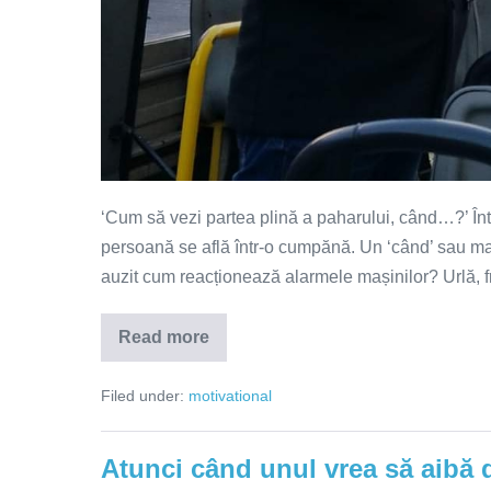
‘Cum să vezi partea plină a paharului, când…?’ În
persoană se află într-o cumpănă. Un ‘când’ sau mai 
auzit cum reacționează alarmele mașinilor? Urlă, f
Read more
Tu
ce
parte
Filed under:
motivational
a
paharului
vezi?
Plină
Atunci când unul vrea să aibă d
sau
goală?