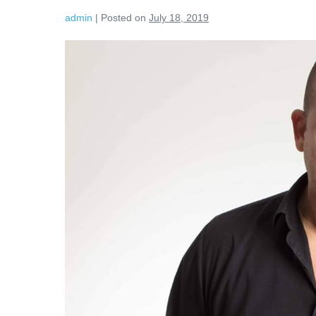
admin
|
Posted on
July 18, 2019
Atunci
când
unul
vrea
să
aibă
dreptate,
iubirea
dispare!