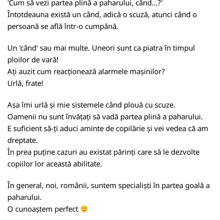
'Cum să vezi partea plină a paharului, când...?'
Întotdeauna există un când, adică o scuză, atunci când o
persoană se află într-o cumpănă.
Un 'când' sau mai multe. Uneori sunt ca piatra în timpul
ploilor de vară!
Ați auzit cum reacționează alarmele mașinilor?
Urlă, frate!
Așa îmi urlă și mie sistemele când plouă cu scuze.
Oamenii nu sunt învățați să vadă partea plină a paharului.
E suficient să-ți aduci aminte de copilărie și vei vedea că am
dreptate.
În prea puține cazuri au existat părinți care să le dezvolte
copiilor lor această abilitate.
În general, noi, românii, suntem specialiști în partea goală a
paharului.
O cunoaștem perfect