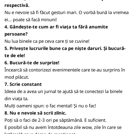
respectivă.
Nu e nevoie să fi făcut gesturi mari. O vorbă bună la vremea
ei... poate să facă minuni!
4. Gândește-te cum ar fi viața ta fără anumite
persoane?
Nu lua binele ca pe ceva care ți se cuvine!
5. Privește lucrurile bune ca pe niște daruri. Și bucură-
te de ele!
6. Bucură-te de surprize!
Încearcă să contorizezi evenimentele care te-au surprins în
mod plăcut.
7. Scrie constant
Ideea de a avea un jurnal te ajută să te conectezi la binele
din viața ta.
Mulți oameni spun: o fac mental! Și nu o fac!
8. Nu e nevoie să scrii zilnic.
Poți să o faci de 2-3 ori pe săptămână. E suficient.
E posibil să nu avem întotdeauna zile wow, zile în care se