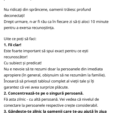
Nu ridicați din sprâncene, oamenii trăiesc profund
deconectați!
Drept urmare, n-ar fi rău ca în fiecare zi să-ți aloci 10 minute
pentru a exersa recunoștința.
Uite ce poți să faci:
1. Fii clar!
Este foarte important să spui exact pentru ce ești
recunoscător!
Cu subiect și predicat!
Nu e nevoie să te rezumi doar la persoanele din imediata
apropiere (în general, obișnuim să ne rezumăm la familie).
Încearcă să privești tabloul complet al vieții tale și îți
garantez că vei avea surprize plăcute.
2. Concentrează-te pe o singură persoană.
Fă asta zilnic - cu altă persoană. Vei vedea că nivelul de
conectare la persoanele respective crește considerabil.
3. Gândește-te zilnic la oamenii care te-au ajută în ziua