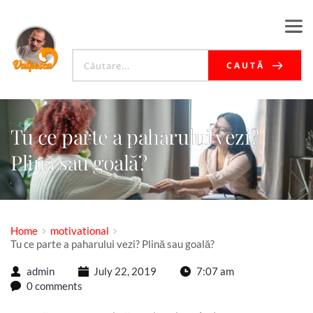
CAUTĂ
Tu ce parte a paharului vezi?
Plină sau goală?
Home
motivational
Tu ce parte a paharului vezi? Plină sau goală?
admin
July 22, 2019
7:07 am
0 comments