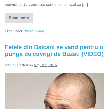
individul). Bai Andreea, serios, ce ai facut cu […]
Read more
Andreea
Balan
a
Filed under:
music
,
Video
scos
in
sfarsit
o
Fetele din Balcani se vand pentru o
piesa
(VIDEO)
punga de covrigi de Buzau (VIDEO)
admin
|
Posted on
August 5, 2015
Fetele
din
Balcani
se
vand
pentru