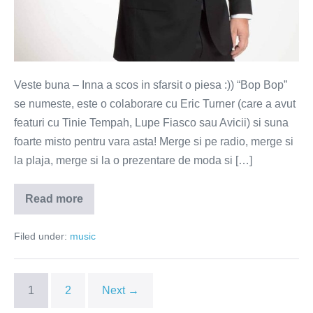
Veste buna – Inna a scos in sfarsit o piesa :)) “Bop Bop”
se numeste, este o colaborare cu Eric Turner (care a avut
featuri cu Tinie Tempah, Lupe Fiasco sau Avicii) si suna
foarte misto pentru vara asta! Merge si pe radio, merge si
la plaja, merge si la o prezentare de moda si […]
Read more
Veste
buna
–
Filed under:
music
Inna
a
scos
in
sfarsit
1
2
Next →
o
piesa!