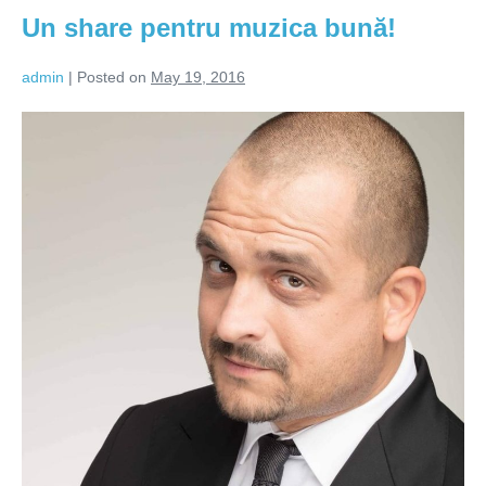
Un share pentru muzica bună!
admin
|
Posted on
May 19, 2016
Un
share
pentru
muzica
bună!