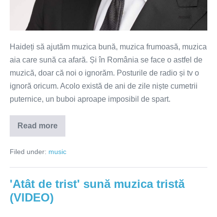
Haideți să ajutăm muzica bună, muzica frumoasă, muzica
aia care sună ca afară. Și în România se face o astfel de
muzică, doar că noi o ignorăm. Posturile de radio și tv o
ignoră oricum. Acolo există de ani de zile niște cumetrii
puternice, un buboi aproape imposibil de spart.
Read more
Un
share
pentru
Filed under:
music
muzica
bună!
'Atât de trist' sună muzica tristă
(VIDEO)