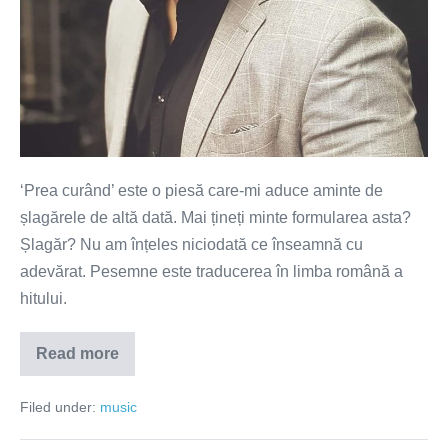
‘Prea curând’ este o piesă care-mi aduce aminte de
șlagărele de altă dată. Mai țineți minte formularea asta?
Șlagăr? Nu am înțeles niciodată ce înseamnă cu
adevărat. Pesemne este traducerea în limba română a
hitului.
Read more
Prea
curând?
(VIDEO)
Filed under:
music