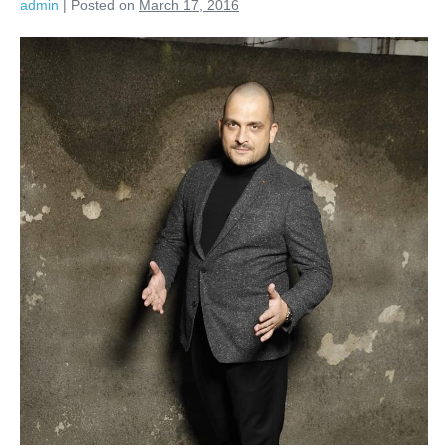
admin
|
Posted on
March 17, 2016
'Atât
de
trist'
sună
muzica
tristă
(VIDEO)