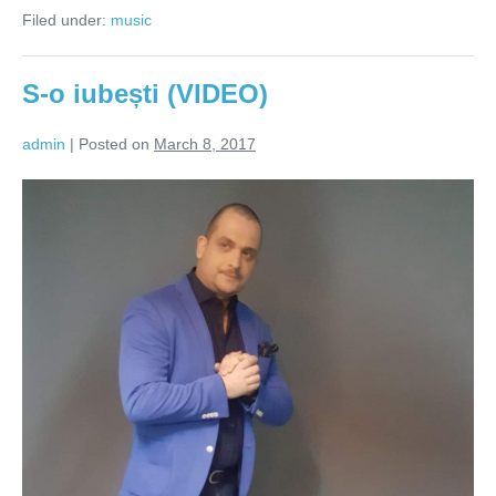
are
Filed under:
music
–
piesa
verii
(VIDEO)
S-o iubești (VIDEO)
admin
|
Posted on
March 8, 2017
S-
o
iubești
(VIDEO)