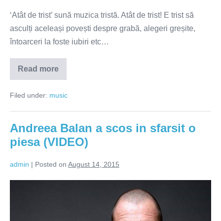
‘Atât de trist’ sună muzica tristă. Atât de trist! E trist să
asculți aceleași povești despre grabă, alegeri greșite,
întoarceri la foste iubiri etc…
Read more
'Atât
de
trist'
Filed under:
music
sună
muzica
tristă
(VIDEO)
Andreea Balan a scos in sfarsit o
piesa (VIDEO)
admin
|
Posted on
August 14, 2015
Andreea
Balan
a