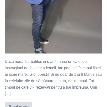
Dacă nouă, bărbaților, ni s-ar înmâna un caiet de
instrucțiuni de folosire a femeii, fac pariu că în capul listei
ar scrie mare: ‘S-o iubești!’ Și nu doar de 1 și 8 Martie sau
în celelalte zile de sărbătoare din an, ci tot timpul. Tot
timpul pe care vi-l rezervați pentru a trăi împreună. Unii
[…]
Read more