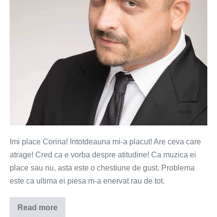
o
punga
de
covrigi
de
Buzau
(VIDEO)
Imi place Corina! Intotdeauna mi-a placut! Are ceva care
atrage! Cred ca e vorba despre atitudine! Ca muzica ei
place sau nu, asta este o chestiune de gust. Problema
este ca ultima ei piesa m-a enervat rau de tot.
Read more
Fetele