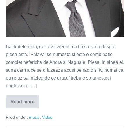
Bai fratele meu, de ceva vreme ma tin sa scriu despre
piesa asta. ‘Falava’ se numeste si este o combinatie
complet nefericita de Andra si Naguale. Piesa, in sinea ei,
suna cam a ce se difuzeaza acusi pe radio si tv, numai ca
eu refuz sa inteleg de ce dracu’ trebuie sa amesteci
engleza cu […]
Read more
Falava
–
ghid
Filed under:
music
,
Video
muzical
de
masturbare