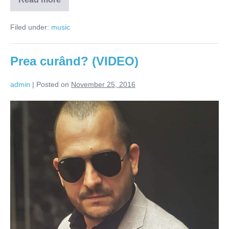
S-
o
iubești
Filed under:
music
(VIDEO)
Prea curând? (VIDEO)
admin
|
Posted on
November 25, 2016
Prea
curând?
(VIDEO)