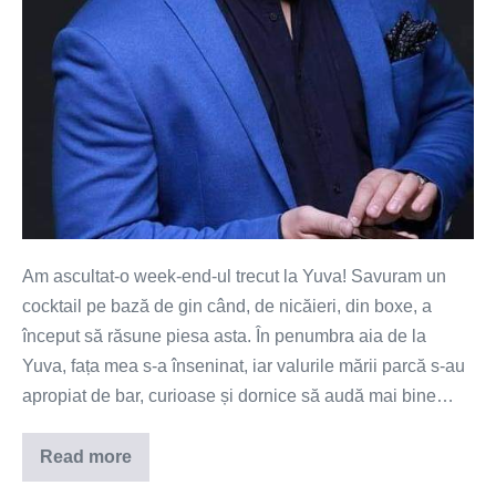
Am ascultat-o week-end-ul trecut la Yuva! Savuram un
cocktail pe bază de gin când, de nicăieri, din boxe, a
început să răsune piesa asta. În penumbra aia de la
Yuva, fața mea s-a înseninat, iar valurile mării parcă s-au
apropiat de bar, curioase și dornice să audă mai bine…
Read more
Who
you