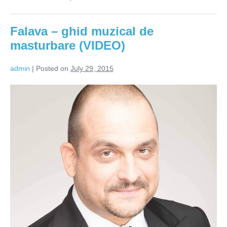
muzica
pentru
retardati
Falava – ghid muzical de
si
meduze
masturbare (VIDEO)
(VIDEO)
admin
|
Posted on
July 29, 2015
Falava
–
ghid
muzical
de
masturbare
(VIDEO)