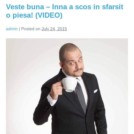
(VIDEO)
Veste buna – Inna a scos in sfarsit
o piesa! (VIDEO)
admin
|
Posted on
July 24, 2015
Veste
buna
–
Inna
a
scos
in
sfarsit
o
piesa!
(VIDEO)