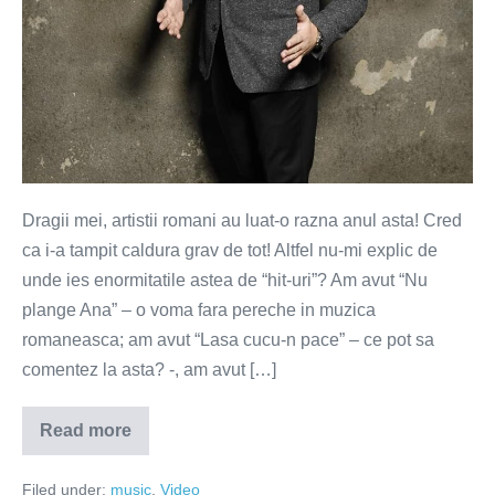
(VIDEO)
Dragii mei, artistii romani au luat-o razna anul asta! Cred
ca i-a tampit caldura grav de tot! Altfel nu-mi explic de
unde ies enormitatile astea de “hit-uri”? Am avut “Nu
plange Ana” – o voma fara pereche in muzica
romaneasca; am avut “Lasa cucu-n pace” – ce pot sa
comentez la asta? -, am avut […]
Read more
Val
dupa
val
Filed under:
music
,
Video
–