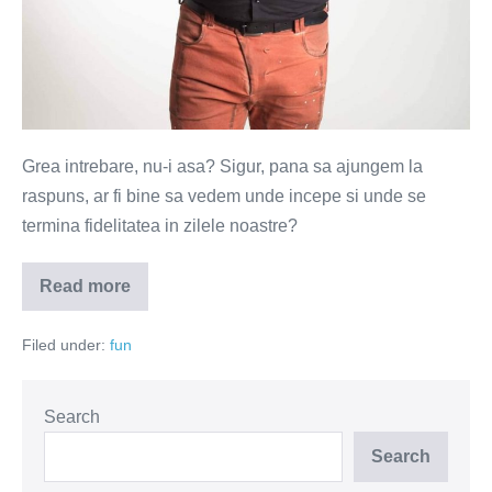
Grea intrebare, nu-i asa? Sigur, pana sa ajungem la
raspuns, ar fi bine sa vedem unde incepe si unde se
termina fidelitatea in zilele noastre?
Read more
Bancul
zilei
–
Filed under:
fun
Care
femei
sunt
cele
mai
Search
fidele?
Search