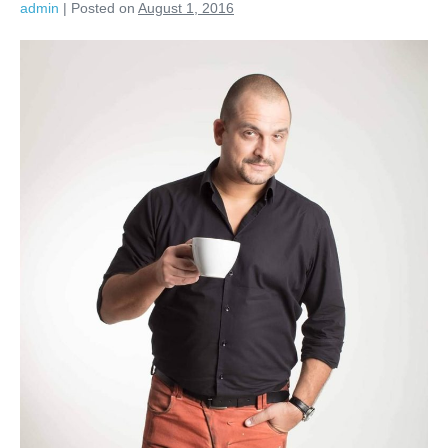
admin
|
Posted on
August 1, 2016
Omul
este
așa
cum
alege
să
fie