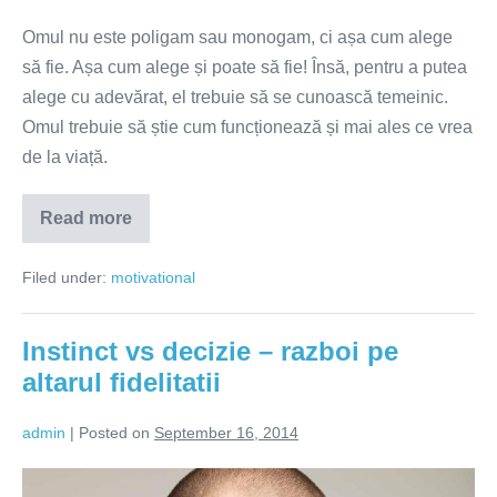
Omul nu este poligam sau monogam, ci așa cum alege
să fie. Așa cum alege și poate să fie! Însă, pentru a putea
alege cu adevărat, el trebuie să se cunoască temeinic.
Omul trebuie să știe cum funcționează și mai ales ce vrea
de la viață.
Read more
Omul
este
așa
Filed under:
motivational
cum
alege
să
fie
Instinct vs decizie – razboi pe
altarul fidelitatii
admin
|
Posted on
September 16, 2014
Instinct