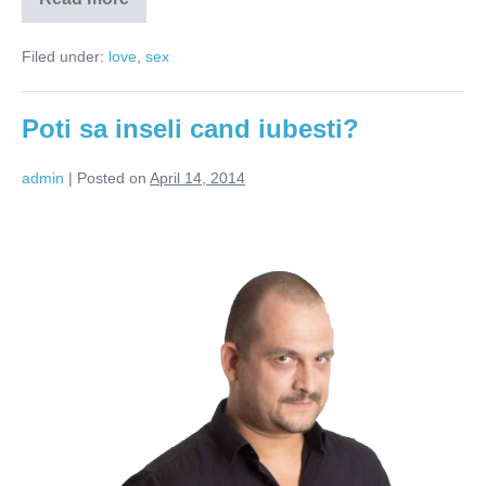
Infidelitatea
se
vindeca
Filed under:
love
,
sex
prin
asumare,
nu
prin
Poti sa inseli cand iubesti?
abstinenta
admin
|
Posted on
April 14, 2014
Poti
sa
inseli
cand
iubesti?