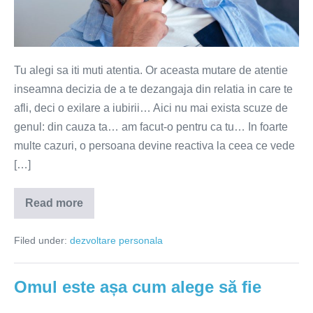
Tu alegi sa iti muti atentia. Or aceasta mutare de atentie
inseamna decizia de a te dezangaja din relatia in care te
afli, deci o exilare a iubirii… Aici nu mai exista scuze de
genul: din cauza ta… am facut-o pentru ca tu… In foarte
multe cazuri, o persoana devine reactiva la ceea ce vede
[…]
Read more
Nimeni
te
impinge
Filed under:
dezvoltare personala
spre
altcineva!
Omul este așa cum alege să fie