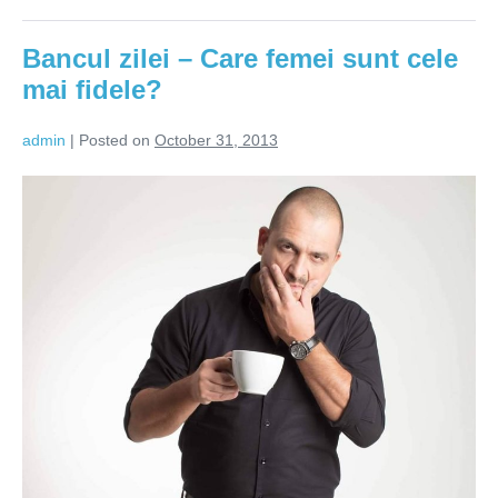
care
nu
are
Bancul zilei – Care femei sunt cele
amante?
Un
mai fidele?
barbat
care
se
admin
|
Posted on
October 31, 2013
respecta!
Bancul
zilei
–
Care
femei
sunt
cele
mai
fidele?