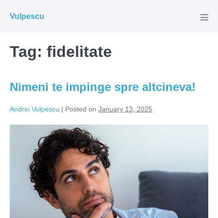
Skip
Vulpescu
to
Men
Tog
content
Tag:
fidelitate
Nimeni te impinge spre altcineva!
Andrei Vulpescu
|
Posted on
January 13, 2025
Nimeni
te
impinge
spre
altcineva!