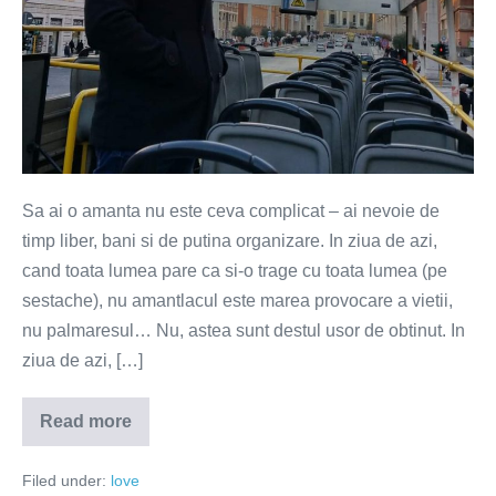
barbat
care
se
respecta!
Sa ai o amanta nu este ceva complicat – ai nevoie de
timp liber, bani si de putina organizare. In ziua de azi,
cand toata lumea pare ca si-o trage cu toata lumea (pe
sestache), nu amantlacul este marea provocare a vietii,
nu palmaresul… Nu, astea sunt destul usor de obtinut. In
ziua de azi, […]
Read more
Ce
barbat
e
Filed under:
love
ala