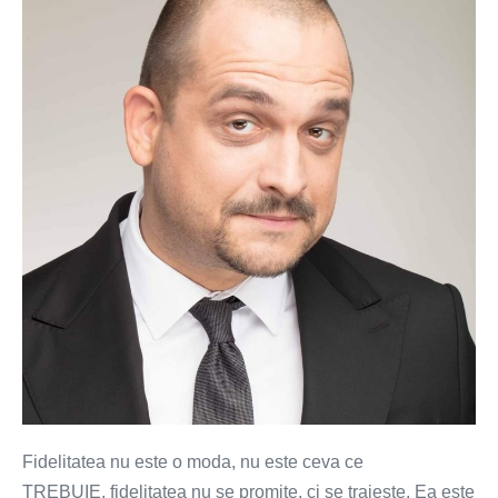
vs
decizie
–
razboi
pe
altarul
fidelitatii
Fidelitatea nu este o moda, nu este ceva ce
TREBUIE, fidelitatea nu se promite, ci se traieste. Ea este