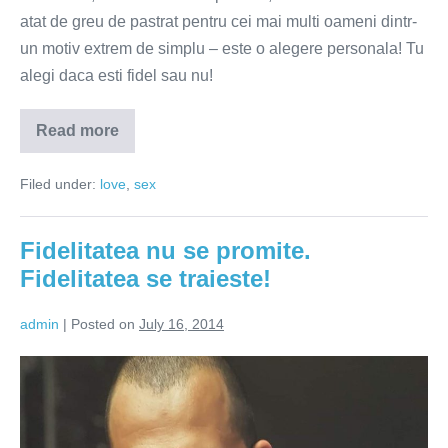
atat de greu de pastrat pentru cei mai multi oameni dintr-
un motiv extrem de simplu – este o alegere personala! Tu
alegi daca esti fidel sau nu!
Read more
Instinct
vs
decizie
Filed under:
love
,
sex
–
razboi
pe
altarul
Fidelitatea nu se promite.
fidelitatii
Fidelitatea se traieste!
admin
|
Posted on
July 16, 2014
Fidelitatea
nu
se