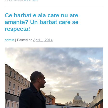
iubesti?
Ce barbat e ala care nu are
amante? Un barbat care se
respecta!
admin
|
Posted on
April 1, 2014
Ce
barbat
e
ala
care
nu
are
amante?
Un