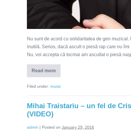
Nu sunt de acord cu solidaritatea de gen muzical. M
inutilă. Serios, dacă ascult o piesă rap care nu îmi 
Nu, voi accepta că tocmai am ascultat o piesă nașpa
Read more
Ciprioții
ne
dau
Filed under:
music
cu
rock-
ul
în
Mihai Traistariu – un fel de Cri
cap
la
(VIDEO)
Eurovision
(VIDEO)
admin
|
Posted on
January 29, 2016