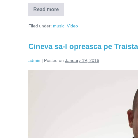
Read more
Mihai
Traistariu
–
Filed under:
music
,
Video
un
fel
de
Cristi
Cineva sa-l opreasca pe Traista
din
Banat
al
admin
|
Posted on
January 19, 2016
Eurovisionului
(VIDEO)
Cineva
sa-
l
opreasca
pe
Traistariu!