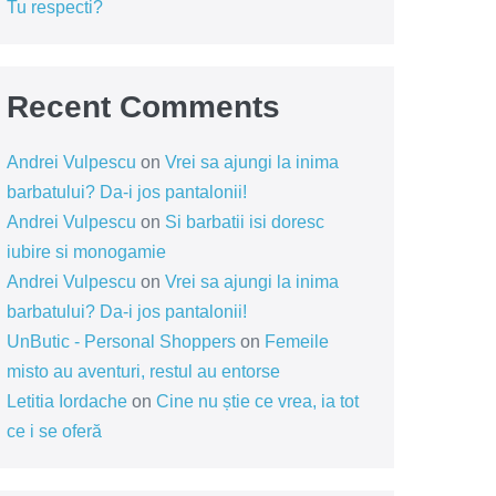
Tu respecti?
Recent Comments
Andrei Vulpescu
on
Vrei sa ajungi la inima
barbatului? Da-i jos pantalonii!
Andrei Vulpescu
on
Si barbatii isi doresc
iubire si monogamie
Andrei Vulpescu
on
Vrei sa ajungi la inima
barbatului? Da-i jos pantalonii!
UnButic - Personal Shoppers
on
Femeile
misto au aventuri, restul au entorse
Letitia Iordache
on
Cine nu știe ce vrea, ia tot
ce i se oferă