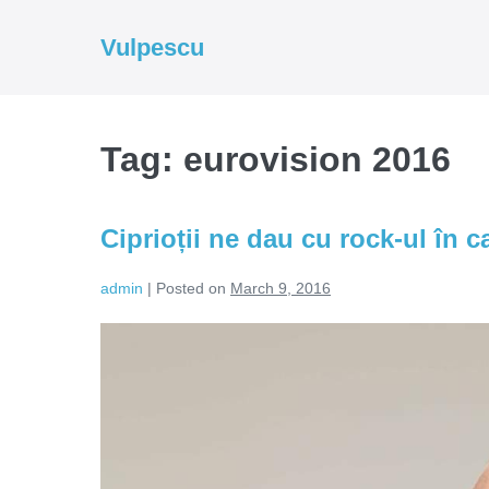
Skip
to
Vulpescu
content
Tag:
eurovision 2016
Ciprioții ne dau cu rock-ul în 
admin
|
Posted on
March 9, 2016
Ciprioții
ne
dau
cu
rock-
ul