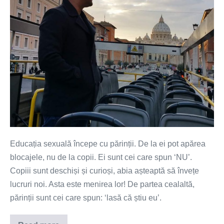
Educația sexuală începe cu părinții. De la ei pot apărea
blocajele, nu de la copii. Ei sunt cei care spun ‘NU’.
Copiii sunt deschiși și curioși, abia așteaptă să învețe
lucruri noi. Asta este menirea lor! De partea cealaltă,
părinții sunt cei care spun: ‘lasă că știu eu’.