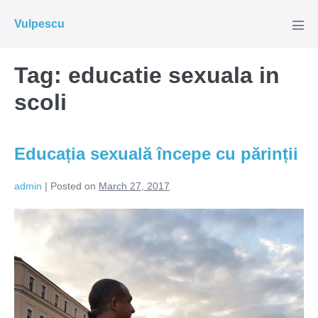
Skip
Vulpescu
to
Men
Tog
content
Tag:
educatie sexuala in
scoli
Educația sexuală începe cu părinții
admin
|
Posted on
March 27, 2017
Educația
sexuală
începe
cu
părinții