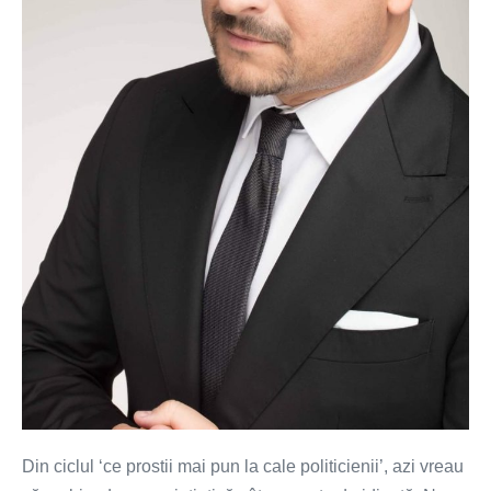
Din ciclul ‘ce prostii mai pun la cale politicienii’, azi vreau