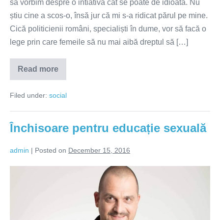
să vorbim despre o intiativă cât se poate de idioată. Nu
știu cine a scos-o, însă jur că mi s-a ridicat părul pe mine.
Cică politicienii români, specialiști în dume, vor să facă o
lege prin care femeile să nu mai aibă dreptul să […]
Read more
Avort
cu
acordul
Filed under:
social
tatălui
–
tâmpenia
anului
Închisoare pentru educație sexuală
admin
|
Posted on
December 15, 2016
Închisoare
pentru
educație
sexuală