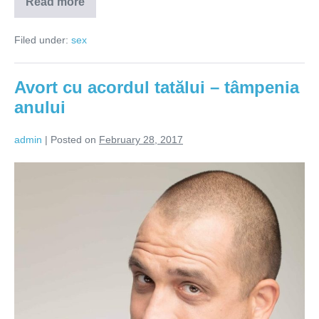
Read more
Educația
sexuală
începe
Filed under:
sex
cu
părinții
Avort cu acordul tatălui – tâmpenia
anului
admin
|
Posted on
February 28, 2017
Avort
cu
acordul
tatălui
–
tâmpenia
anului