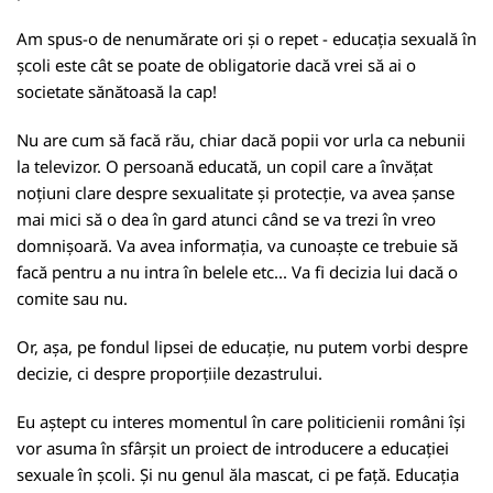
Am spus-o de nenumărate ori și o repet - educația sexuală în
școli este cât se poate de obligatorie dacă vrei să ai o
societate sănătoasă la cap!
Nu are cum să facă rău, chiar dacă popii vor urla ca nebunii
la televizor. O persoană educată, un copil care a învățat
noțiuni clare despre sexualitate și protecție, va avea șanse
mai mici să o dea în gard atunci când se va trezi în vreo
domnișoară. Va avea informația, va cunoaște ce trebuie să
facă pentru a nu intra în belele etc... Va fi decizia lui dacă o
comite sau nu.
Or, așa, pe fondul lipsei de educație, nu putem vorbi despre
decizie, ci despre proporțiile dezastrului.
Eu aștept cu interes momentul în care politicienii români își
vor asuma în sfârșit un proiect de introducere a educației
sexuale în școli. Și nu genul ăla mascat, ci pe față. Educația