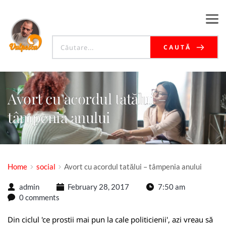
CAUTĂ
Avort cu acordul tatălui –
tâmpenia anului
Home
social
Avort cu acordul tatălui – tâmpenia anului
admin
February 28, 2017
7:50 am
0 comments
Din ciclul 'ce prostii mai pun la cale politicienii', azi vreau să