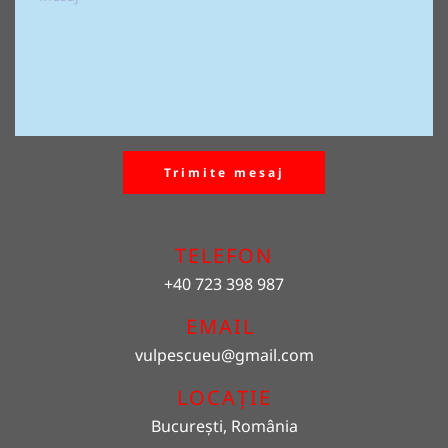
Trimite mesaj
TELEFON
+40 723 398 987
EMAIL 
vulpescueu
@gmail.com
LOCAȚIE
București, România