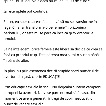
spune: 'nu îți dau voie dacă nu-mi dai 2000 de euro?'
Iar exemplele pot continua.
Sincer, eu sper ca această inițiativă să nu se transforme în
lege. Chiar ar transforma-o pe femeie în prizoniera
bărbatului, or asta mi se pare că încalcă grav drepturile
omului.
Să ne înțelegem, orice femeie este liberă să decidă ce vrea să
facă cu propriul trup. Este părerea mea și mi-o susțin până
în pânzele albe.
În plus, nu prin asemenea decizii stupide scazi numărul de
avorturi din țară, ci prin EDUCAȚIE!
Prin educație sexuală în școli! Nu degeaba suntem campioni
europeni la avorturi. Nu vi se pare normal să fie așa, din
moment ce avem generații întregi de copii needucați din
punct de vedere sexual?