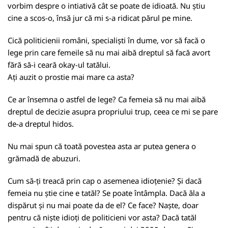
vorbim despre o intiativă cât se poate de idioată. Nu știu
cine a scos-o, însă jur că mi s-a ridicat părul pe mine.
Cică politicienii români, specialiști în dume, vor să facă o
lege prin care femeile să nu mai aibă dreptul să facă avort
fără să-i ceară okay-ul tatălui.
Ați auzit o prostie mai mare ca asta?
Ce ar însemna o astfel de lege? Ca femeia să nu mai aibă
dreptul de decizie asupra propriului trup, ceea ce mi se pare
de-a dreptul hidos.
Nu mai spun că toată povestea asta ar putea genera o
grămadă de abuzuri.
Cum să-ți treacă prin cap o asemenea idioțenie? Și dacă
femeia nu știe cine e tatăl? Se poate întâmpla. Dacă ăla a
dispărut și nu mai poate da de el? Ce face? Naște, doar
pentru că niște idioți de politicieni vor asta? Dacă tatăl