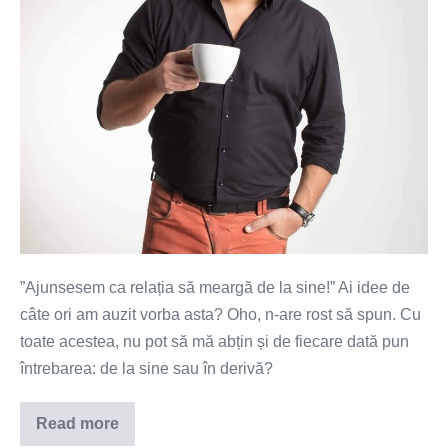
”Ajunsesem ca relația să meargă de la sine!” Ai idee de
câte ori am auzit vorba asta? Oho, n-are rost să spun. Cu
toate acestea, nu pot să mă abțin și de fiecare dată pun
întrebarea: de la sine sau în derivă?
Read more
De
la