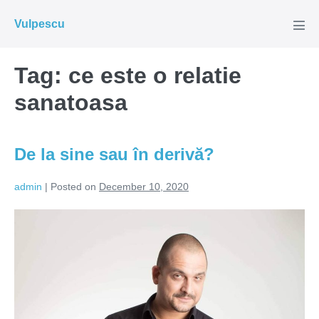
Skip
Vulpescu
to
Men
Tog
content
Tag:
ce este o relatie
sanatoasa
De la sine sau în derivă?
admin
|
Posted on
December 10, 2020
De
la
sine
sau
în
derivă?