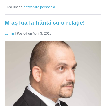
sine
Filed under:
dezvoltare personala
sau
în
derivă?
M-aș lua la trântă cu o relație!
admin
|
Posted on
April 3, 2018
M-
aș
lua
la
trântă
cu
o
relație!