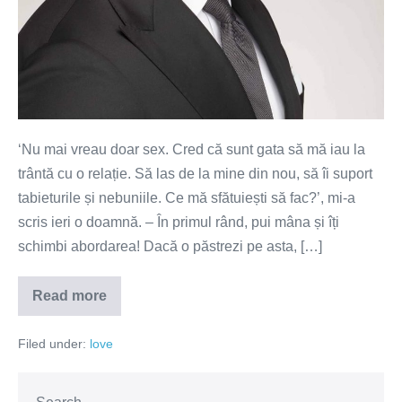
‘Nu mai vreau doar sex. Cred că sunt gata să mă iau la
trântă cu o relație. Să las de la mine din nou, să îi suport
tabieturile și nebuniile. Ce mă sfătuiești să fac?’, mi-a
scris ieri o doamnă. – În primul rând, pui mâna și îți
schimbi abordarea! Dacă o păstrezi pe asta, […]
Read more
M-
aș
lua
Filed under:
love
la
trântă
cu
o