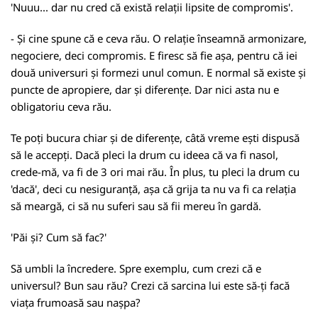
'Nuuu... dar nu cred că există relații lipsite de compromis'.
- Și cine spune că e ceva rău. O relație înseamnă armonizare,
negociere, deci compromis. E firesc să fie așa, pentru că iei
două universuri și formezi unul comun. E normal să existe și
puncte de apropiere, dar și diferențe. Dar nici asta nu e
obligatoriu ceva rău.
Te poți bucura chiar și de diferențe, câtă vreme ești dispusă
să le accepți. Dacă pleci la drum cu ideea că va fi nasol,
crede-mă, va fi de 3 ori mai rău. În plus, tu pleci la drum cu
'dacă', deci cu nesiguranță, așa că grija ta nu va fi ca relația
să meargă, ci să nu suferi sau să fii mereu în gardă.
'Păi și? Cum să fac?'
Să umbli la încredere. Spre exemplu, cum crezi că e
universul? Bun sau rău? Crezi că sarcina lui este să-ți facă
viața frumoasă sau nașpa?