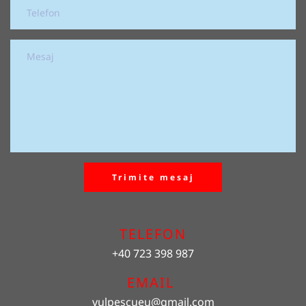
Trimite mesaj
TELEFON
+40 723 398 987
EMAIL 
vulpescueu
@gmail.com