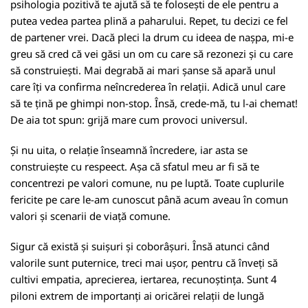
psihologia pozitivă te ajută să te folosești de ele pentru a
putea vedea partea plină a paharului. Repet, tu decizi ce fel
de partener vrei. Dacă pleci la drum cu ideea de nașpa, mi-e
greu să cred că vei găsi un om cu care să rezonezi și cu care
să construiești. Mai degrabă ai mari șanse să apară unul
care îți va confirma neîncrederea în relații. Adică unul care
să te țină pe ghimpi non-stop. Însă, crede-mă, tu l-ai chemat!
De aia tot spun: grijă mare cum provoci universul.
Și nu uita, o relație înseamnă încredere, iar asta se
construiește cu respeect. Așa că sfatul meu ar fi să te
concentrezi pe valori comune, nu pe luptă. Toate cuplurile
fericite pe care le-am cunoscut până acum aveau în comun
valori și scenarii de viață comune.
Sigur că există și suișuri și coborâșuri. Însă atunci când
valorile sunt puternice, treci mai ușor, pentru că înveți să
cultivi empatia, aprecierea, iertarea, recunoștința. Sunt 4
piloni extrem de importanți ai oricărei relații de lungă