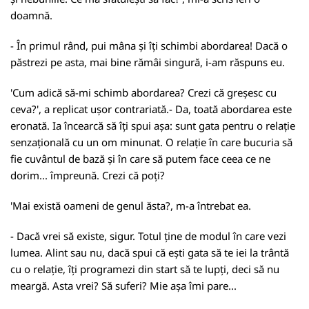
doamnă.
- În primul rând, pui mâna și îți schimbi abordarea! Dacă o
păstrezi pe asta, mai bine rămâi singură, i-am răspuns eu.
'Cum adică să-mi schimb abordarea? Crezi că greșesc cu
ceva?', a replicat ușor contrariată.
- Da, toată abordarea este
eronată. Ia încearcă să îți spui așa: sunt gata pentru o relație
senzațională cu un om minunat. O relație în care bucuria să
fie cuvântul de bază și în care să putem face ceea ce ne
dorim... împreună. Crezi că poți?
'Mai există oameni de genul ăsta?, m-a întrebat ea.
- Dacă vrei să existe, sigur. Totul ține de modul în care vezi
lumea. Alint sau nu, dacă spui că ești gata să te iei la trântă
cu o relație, îți programezi din start să te lupți, deci să nu
meargă. Asta vrei? Să suferi? Mie așa îmi pare...