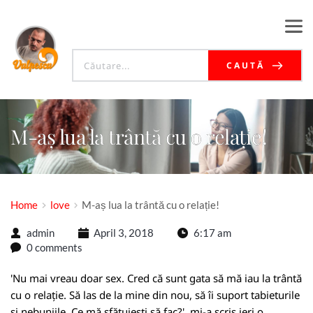
CAUTĂ
M-aș lua la trântă cu o relație!
Home
love
M-aș lua la trântă cu o relație!
admin
April 3, 2018
6:17 am
0 comments
'Nu mai vreau doar sex. Cred că sunt gata să mă iau la trântă
cu o relație. Să las de la mine din nou, să îi suport tabieturile
și nebuniile. Ce mă sfătuiești să fac?', mi-a scris ieri o