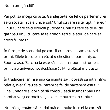
'Nu m-am gândit!'
Păi poți să începi cu asta. Gândește-te, ce fel de partener vrei
să-ți scoată în cale universul? Unul cu care să te lupți mereu?
Unul cu care să-ți exerciți puterea? Unul cu care să te iei de
gât? Sau unul cu care să te armonizezi și alături de care să
crești frumos?
În funcție de scenariul pe care îl creionezi... cam asta vei
primi. Zilele trecute am văzut o chestiune foarte mișto.
Spunea așa: 'Sarcina ta este să fii cel mai bun instrument
prin care universul se desfășoară'. Mi-a plăcut mult asta.
În traducere, ar însemna că înainte să-ți dorești să intri într-o
relație, n-ar fi rău să te întrebi ce fel de parteneră ești tu?
Una iubitoare și dornică să construiască frumos? Sau una
combativă și dornică să-și exercite puterea în cuplu?
'Nu mă așteptăm să-mi dai atât de multe lucruri la care să