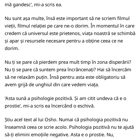
mă gandesc', mi-a scris ea.
Nu sunt așa multe, însă este important să ne scriem filmul
vieții, filmul relației pe care ne-o dorim. În momentul în care
credem că universul este prietenos, viața noastră se schimbă
și apar și resursele necesare pentru a obține ceea ce ne
dorim.
Nu ți se pare că pierdem prea mult timp în zona disperării?
Nu ți se pare că suntem prea încrâncenați? Hai să încercăm
să ne relaxăm puțin. Însă pentru asta este obligatoriu să
avem grijă de unghiul din care vedem viața.
'Asta sună a psihologie pozitivă. Și am citit undeva că e o
prostie', mi-a scris ea încercând o eschivă.
Știu acel text al lui Osho. Numai că psihologia pozitivă nu
înseamnă ceea ce scrie acolo. Psihologia pozitivă nu te ajută
să-ți elimini emoțiile negative. Asta e o prostie. Nu,