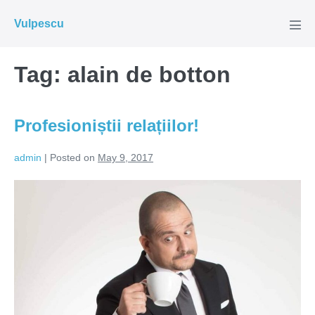
Skip
Vulpescu
to
Men
Tog
content
Tag:
alain de botton
Profesioniștii relațiilor!
admin
|
Posted on
May 9, 2017
Profesioniștii
relațiilor!