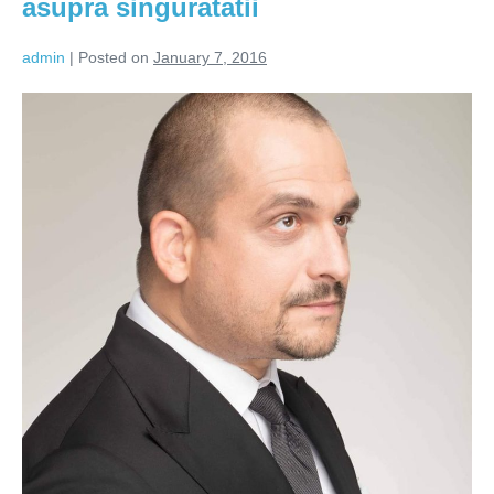
asupra singuratatii
admin
|
Posted on
January 7, 2016
Sarutul
este
victoria
suprema
asupra
singuratatii