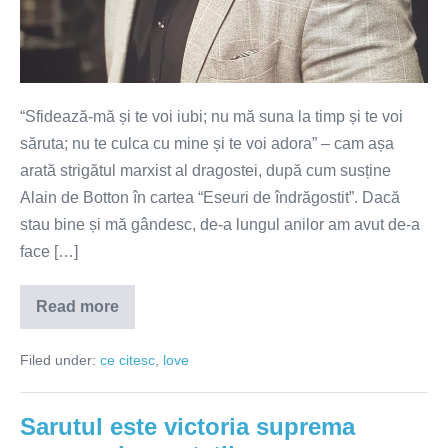
“Sfidează-mă și te voi iubi; nu mă suna la timp și te voi
săruta; nu te culca cu mine și te voi adora” – cam așa
arată strigătul marxist al dragostei, după cum susține
Alain de Botton în cartea “Eseuri de îndrăgostit”. Dacă
stau bine și mă gândesc, de-a lungul anilor am avut de-a
face […]
Read more
Dragostea
se
auto-
Filed under:
ce citesc
,
love
distruge
prin
implinire
Sarutul este victoria suprema