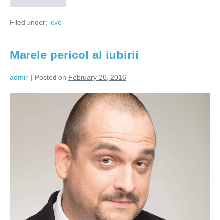
relațiilor!
Filed under:
love
Marele pericol al iubirii
admin
|
Posted on
February 26, 2016
Marele
pericol
al
iubirii