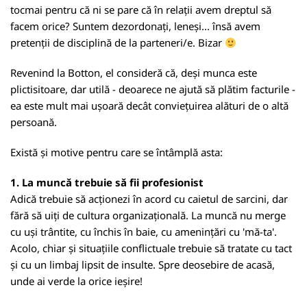
tocmai pentru că ni se pare că în relații avem dreptul să
facem orice? Suntem dezordonați, leneși... însă avem
pretenții de disciplină de la parteneri/e. Bizar
Revenind la Botton, el consideră că, deși munca este
plictisitoare, dar utilă - deoarece ne ajută să plătim facturile -
ea este mult mai ușoară decât conviețuirea alături de o altă
persoană.
Există și motive pentru care se întâmplă asta:
1. La muncă trebuie să fii profesionist
Adică trebuie să acționezi în acord cu caietul de sarcini, dar
fără să uiți de cultura organizațională. La muncă nu merge
cu uși trântite, cu închis în baie, cu amenințări cu 'mă-ta'.
Acolo, chiar și situațiile conflictuale trebuie să tratate cu tact
și cu un limbaj lipsit de insulte. Spre deosebire de acasă,
unde ai verde la orice ieșire!