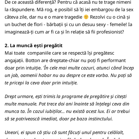
De ce această diferență? Pentru că acasă nu te trage nimeni
la răspundere. Mă rog, e posibil să îți iei embargou de la sex
câteva zile, dar nu e o mare tragedie
Rezolvi cu o cină și
un buchet de flori - bărbații și cu un desuu sexy - femeile! Ia
imaginează-ți cum ar fi ca și în relație să fii profesionist?
2. La muncă ești pregătit
Mai toate companiile care se respectă își pregătesc
angajații. Botton are dreptate-chiar nu poți fi performant
doar prin intuiție.
'În cele mai multe cazuri, atunci când încep
un job, oamenii habar nu au despre ce este vorba. Nu poți să
te pricepi la ceva doar prin intuiție.
Drept urmare, ești trimis la programe de pregătire și citești
multe manuale. Pot trece doi ani înainte să înțelegi ceva din
munca ta. În cazul iubiților... nu există acest lux. Ei ar trebui
să se potrivească imediat, doar pe baza instinctului.
Uneori, ei spun că știu că sunt făcuți unul pentru celălalt,