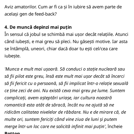
Aviz amatorilor. Cum ar fi ca și în iubire să avem parte de
același gen de feed-back?
4. De muncă depinzi mai puțin
În sensul că jobul se schimbă mai ușor decât relațiile. Atunci
când iubești, e mai greu să pleci. Nu găsești motive. Iar asta
se întâmplă, uneori, chiar dacă doar tu ești cel/cea care
iubește.
'Munca e mult mai ușoară. Să conduci o stație nucleară sau
să fii pilot este greu, însă este mult mai ușor decât să încerci
să fii fericit cu o persoană, să fii implicat într-o relație sexuală
ce ține zeci de ani. Nu există ceva mai greu pe lume. Suntem
complicați, avem așteptări uriașe, iar cultura noastră
romantică esta atât de săracă, încât nu ne ajută să ne
ridicăm calitatea nivelelor de răbdare. Nu e de mirare că, de
multe ori, suntem fericiți când vine ziua de luni și putem
merge într-un loc care ne solicită infinit mai puțin'
, încheie
Botton
.