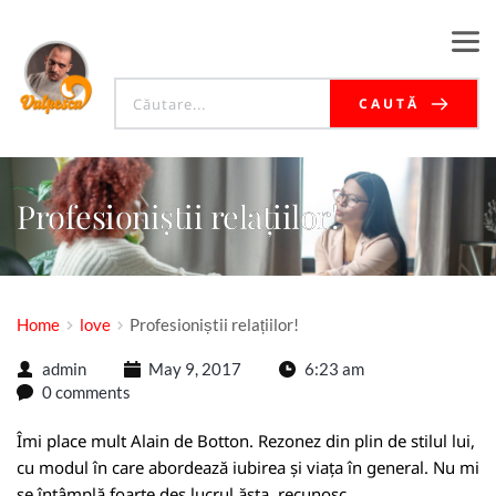
CAUTĂ
Profesioniștii relațiilor!
Home
love
Profesioniștii relațiilor!
admin
May 9, 2017
6:23 am
0 comments
Îmi place mult Alain de Botton. Rezonez din plin de stilul lui,
cu modul în care abordează iubirea și viața în general. Nu mi
se întâmplă foarte des lucrul ăsta, recunosc.