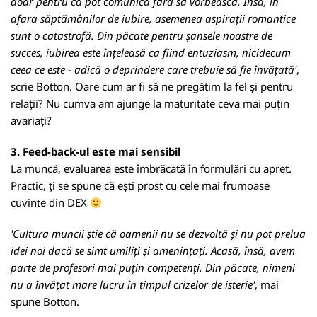
doar pentru că pot comunica fără să vorbească. Însă, în
afara săptămânilor de iubire, asemenea aspirații romantice
sunt o catastrofă. Din păcate pentru șansele noastre de
succes, iubirea este înțeleasă ca fiind entuziasm, nicidecum
ceea ce este - adică o deprindere care trebuie să fie învățată'
,
scrie Botton. Oare cum ar fi să ne pregătim la fel și pentru
relații? Nu cumva am ajunge la maturitate ceva mai puțin
avariați?
3. Feed-back-ul este mai sensibil
La muncă, evaluarea este îmbrăcată în formulări cu apret.
Practic, ți se spune că ești prost cu cele mai frumoase
cuvinte din DEX
'Cultura muncii știe că oamenii nu se dezvoltă și nu pot prelua
idei noi dacă se simt umiliți și amenințați. Acasă, însă, avem
parte de profesori mai puțin competenți. Din păcate, nimeni
nu a învățat mare lucru în timpul crizelor de isterie'
, mai
spune Botton.