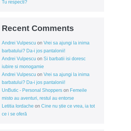
Tu respecti?
Recent Comments
Andrei Vulpescu
on
Vrei sa ajungi la inima
barbatului? Da-i jos pantalonii!
Andrei Vulpescu
on
Si barbatii isi doresc
iubire si monogamie
Andrei Vulpescu
on
Vrei sa ajungi la inima
barbatului? Da-i jos pantalonii!
UnButic - Personal Shoppers
on
Femeile
misto au aventuri, restul au entorse
Letitia Iordache
on
Cine nu știe ce vrea, ia tot
ce i se oferă