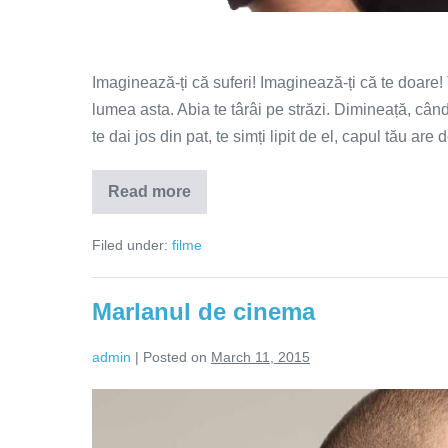
Imaginează-ți că suferi! Imaginează-ți că te doare! T
lumea asta. Abia te târâi pe străzi. Dimineață, când
te dai jos din pat, te simți lipit de el, capul tău ar
Read more
Frumusețe
colaterală
Filed under:
filme
Marlanul de cinema
admin
|
Posted on
March 11, 2015
Marlanul
de