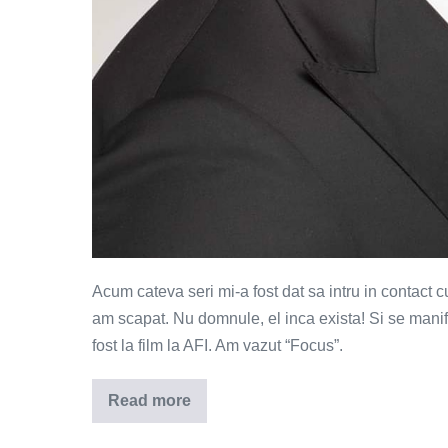
Acum cateva seri mi-a fost dat sa intru in contac
am scapat. Nu domnule, el inca exista! Si se manife
fost la film la AFI. Am vazut “Focus”.
Read more
Marlanul
de
cinema