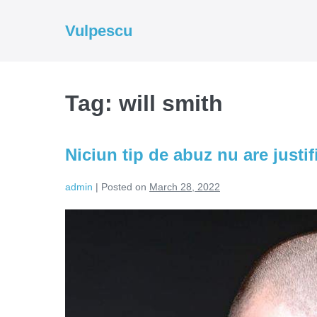
Skip
to
Vulpescu
content
Tag:
will smith
Niciun tip de abuz nu are justif
admin
|
Posted on
March 28, 2022
Niciun
tip
de
abuz
nu
are