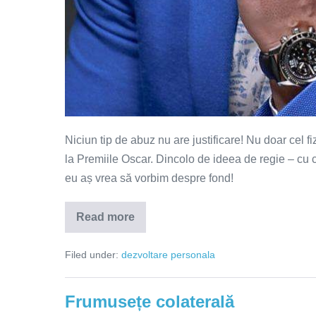
Niciun tip de abuz nu are justificare! Nu doar cel f
la Premiile Oscar. Dincolo de ideea de regie – cu ca
eu aș vrea să vorbim despre fond!
Read more
Niciun
tip
de
Filed under:
dezvoltare personala
abuz
nu
are
justificare!
Frumusețe colaterală