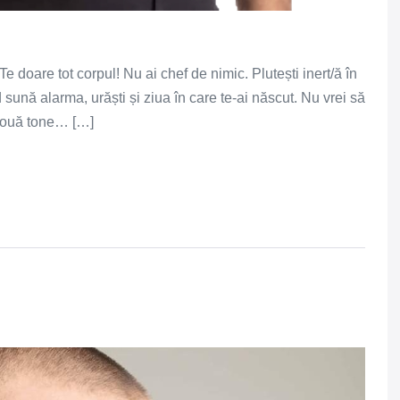
e doare tot corpul! Nu ai chef de nimic. Plutești inert/ă în
 sună alarma, urăști și ziua în care te-ai născut. Nu vrei să
e două tone… […]