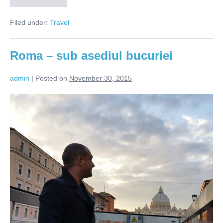
lucruri
de
Filed under:
Travel
făcut
în
Puerto
Rico
Roma – sub asediul bucuriei
admin
|
Posted on
November 30, 2015
Roma
–
sub
asediul
bucuriei