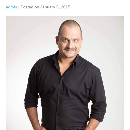
admin
|
Posted on
January 5, 2015
Calatorie
termala
in
timp