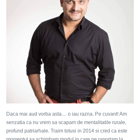
casa
cine
canta
–
cocosul
sau
gaina?
Daca mai aud vorba asta… o iau razna. Pe cuvant! Am
senzatia ca nu vrem sa scapam de mentalitatile rurale,
profund patriarhale. Traim totusi in 2014 si cred ca este
momentul sa schimbam modul in care ne raportam la