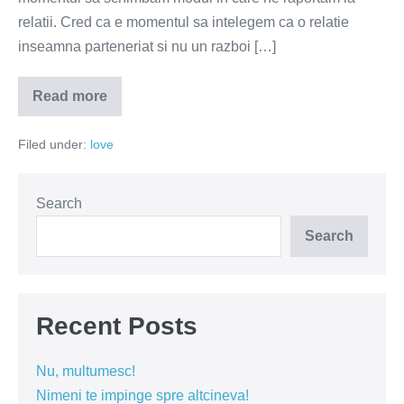
relatii. Cred ca e momentul sa intelegem ca o relatie
inseamna parteneriat si nu un razboi […]
Read more
La
voi
in
Filed under:
love
casa
cine
canta
–
cocosul
Search
sau
gaina?
Search
Recent Posts
Nu, multumesc!
Nimeni te impinge spre altcineva!