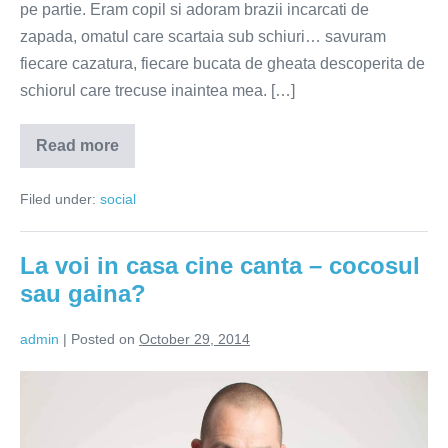
pe partie. Eram copil si adoram brazii incarcati de
zapada, omatul care scartaia sub schiuri… savuram
fiecare cazatura, fiecare bucata de gheata descoperita de
schiorul care trecuse inaintea mea. […]
Read more
Netul
bate
orice
Filed under:
social
peisaj
La voi in casa cine canta – cocosul
sau gaina?
admin
|
Posted on
October 29, 2014
La
voi
in