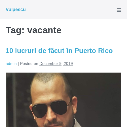
Skip
Vulpescu
to
Men
Tog
content
Tag:
vacante
10 lucruri de făcut în Puerto Rico
admin
|
Posted on
December 9, 2019
10
lucruri
de
făcut
în
Puerto
Rico