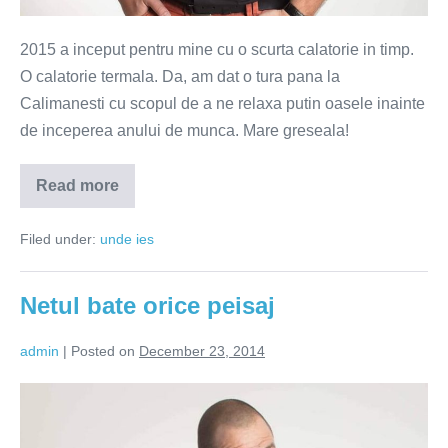
2015 a inceput pentru mine cu o scurta calatorie in timp.
O calatorie termala. Da, am dat o tura pana la
Calimanesti cu scopul de a ne relaxa putin oasele inainte
de inceperea anului de munca. Mare greseala!
Read more
Calatorie
termala
in
Filed under:
unde ies
timp
Netul bate orice peisaj
admin
|
Posted on
December 23, 2014
Netul
bate