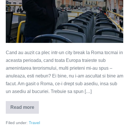
Cand au auzit ca plec intr-un city break la Roma tocmai in
aceasta perioada, cand toata Europa traieste sub
amenintarea terorismului, multi prieteni mi-au spus –
anuleaza, esti nebun? Ei bine, nu i-am ascultat si bine am
facut. Am gasit o Roma, ce-i drept sub asediu, insa sub
un asediu al bucuriei. Trebuie sa spun […]
Read more
Roma
–
sub
Filed under:
Travel
asediul
bucuriei