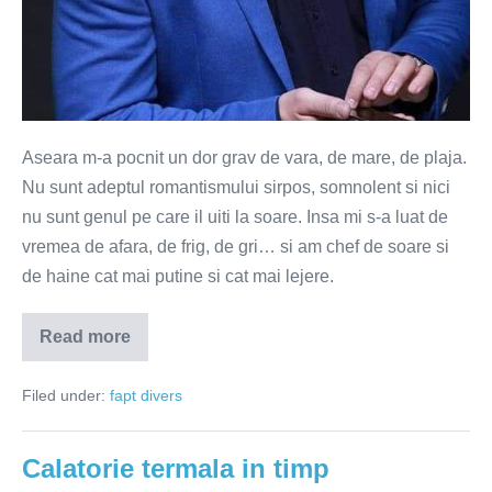
Aseara m-a pocnit un dor grav de vara, de mare, de plaja.
Nu sunt adeptul romantismului sirpos, somnolent si nici
nu sunt genul pe care il uiti la soare. Insa mi s-a luat de
vremea de afara, de frig, de gri… si am chef de soare si
de haine cat mai putine si cat mai lejere.
Read more
Top
10
cele
Filed under:
fapt divers
mai
spectaculoase
plaje
din
Calatorie termala in timp
lume
(FOTO)