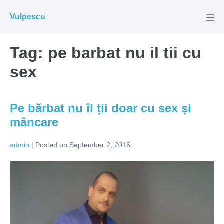
Skip
Vulpescu
to
Men
Tog
content
Tag:
pe barbat nu il tii cu
sex
Pe bărbat nu îl ții doar cu sex și
mâncare
admin
|
Posted on
September 2, 2016
Pe
bărbat
nu
îl
ții