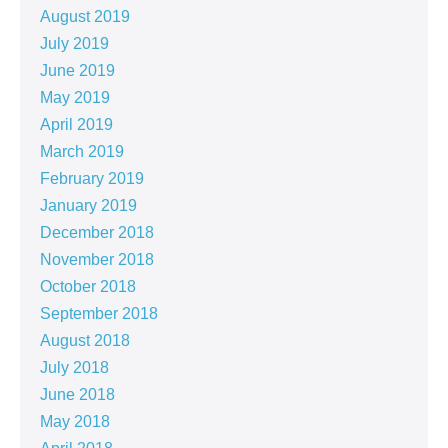
August 2019
July 2019
June 2019
May 2019
April 2019
March 2019
February 2019
January 2019
December 2018
November 2018
October 2018
September 2018
August 2018
July 2018
June 2018
May 2018