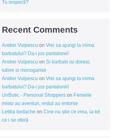
Tu respecti?
Recent Comments
Andrei Vulpescu
on
Vrei sa ajungi la inima
barbatului? Da-i jos pantalonii!
Andrei Vulpescu
on
Si barbatii isi doresc
iubire si monogamie
Andrei Vulpescu
on
Vrei sa ajungi la inima
barbatului? Da-i jos pantalonii!
UnButic - Personal Shoppers
on
Femeile
misto au aventuri, restul au entorse
Letitia Iordache
on
Cine nu știe ce vrea, ia tot
ce i se oferă