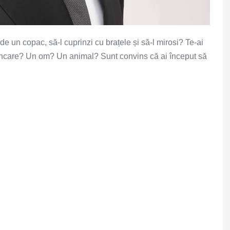
de un copac, să-l cuprinzi cu brațele și să-l mirosi? Te-ai
âncare? Un om? Un animal? Sunt convins că ai început să