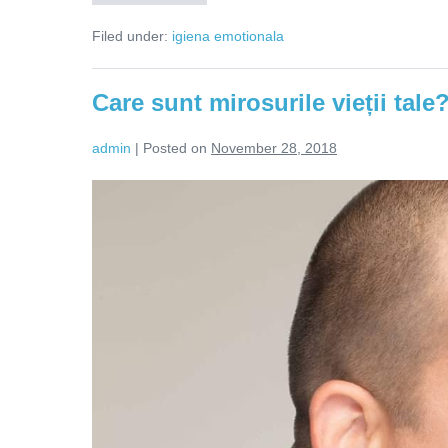
reînveți
să
Filed under:
igiena emotionala
respiri
după
despărțire?
Care sunt mirosurile vieții tale
admin
|
Posted on
November 28, 2018
Care
sunt
mirosurile
vieții
tale?