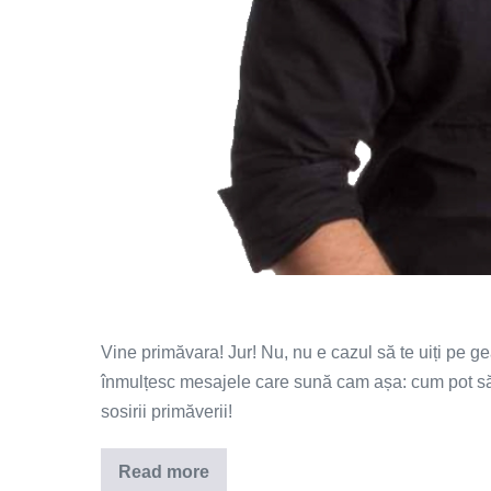
Vine primăvara! Jur! Nu, nu e cazul să te uiți pe 
înmulțesc mesajele care sună cam așa: cum pot să î
sosirii primăverii!
Read more
Cum