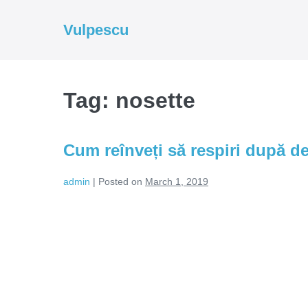
Skip
to
Vulpescu
content
Tag:
nosette
Cum reînveți să respiri după d
admin
|
Posted on
March 1, 2019
Cum
reînveți
să
respiri
după
despărțire?