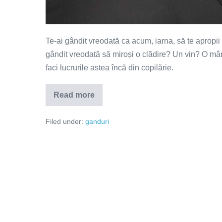
Te-ai gândit vreodată ca acum, iarna, să te apropii 
gândit vreodată să miroși o clădire? Un vin? O m
faci lucrurile astea încă din copilărie.
Read more
Care
sunt
mirosurile
Filed under:
ganduri
vieții
tale?