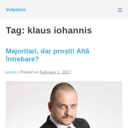
Skip
Vulpescu
to
Men
Tog
content
Tag:
klaus iohannis
Majoritari, dar proști! Altă
întrebare?
admin
|
Posted on
February 1, 2017
Majoritari,
dar
proști!
Altă
întrebare?