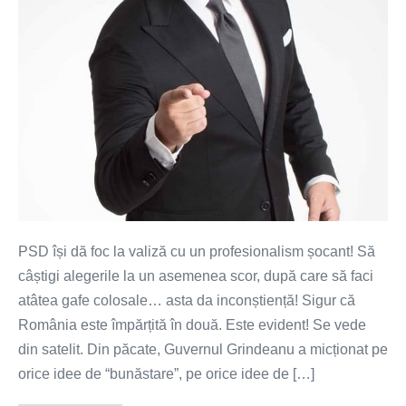
PSD își dă foc la valiză cu un profesionalism șocant! Să
câștigi alegerile la un asemenea scor, după care să faci
atâtea gafe colosale… asta da inconștiență! Sigur că
România este împărțită în două. Este evident! Se vede
din satelit. Din păcate, Guvernul Grindeanu a micționat pe
orice idee de “bunăstare”, pe orice idee de […]