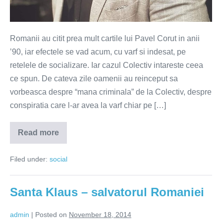
Romanii au citit prea mult cartile lui Pavel Corut in anii
’90, iar efectele se vad acum, cu varf si indesat, pe
retelele de socializare. Iar cazul Colectiv intareste ceea
ce spun. De cateva zile oamenii au reinceput sa
vorbeasca despre “mana criminala” de la Colectiv, despre
conspiratia care l-ar avea la varf chiar pe […]
Read more
Teoria
conspiratiei
Colectiv
Filed under:
social
–
o
gluma
proasta!
Santa Klaus – salvatorul Romaniei
admin
|
Posted on
November 18, 2014