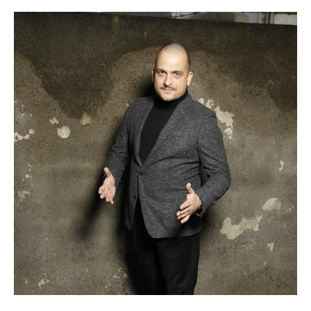
Santa
Klaus
–
salvatorul
Romaniei