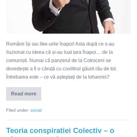
Românii își iau like-urile înapoi! Asta după ce s-au
iluzionat cu ideea că și-au luat țara înapoi… de la
comuniști. Numai că panzerul de la Cotroceni se
dovedește a fi o căruță cu coviltirul găurit rău de tot.
Întrebarea este – ce vă așteptați de la Iohannis?
Read more
Ce
vreţi
de
Filed under:
social
la
Iohannis?
Teoria conspiratiei Colectiv – o