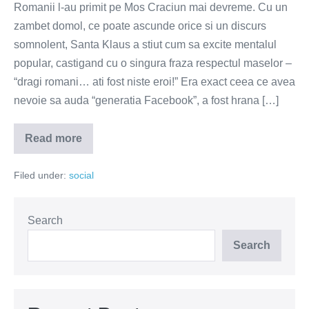
Romanii l-au primit pe Mos Craciun mai devreme. Cu un
zambet domol, ce poate ascunde orice si un discurs
somnolent, Santa Klaus a stiut cum sa excite mentalul
popular, castigand cu o singura fraza respectul maselor –
“dragi romani… ati fost niste eroi!” Era exact ceea ce avea
nevoie sa auda “generatia Facebook”, a fost hrana […]
Read more
Santa
Klaus
–
Filed under:
social
salvatorul
Romaniei
Search
Search