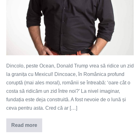
Dincolo, peste Ocean, Donald Trump vrea să ridice un zid
la granița cu Mexicul! Dincoace, în Românica profund
coruptă (mai ales moral), românii se întreabă: ‘oare cât o
costa să ridicăm un zid între noi?’ La nivel imaginar,
fundația este deja construită. A fost nevoie de o lună și
ceva pentru asta. Cred că ar […]
Read more
Pe
când
un