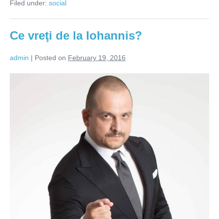
Filed under:
social
zid
între
români?
Ce vreţi de la Iohannis?
admin
|
Posted on
February 19, 2016
Ce
vreţi
de
la
Iohannis?