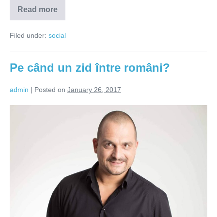
Read more
Majoritari,
dar
proști!
Filed under:
social
Altă
întrebare?
Pe când un zid între români?
admin
|
Posted on
January 26, 2017
Pe
când
un
zid
între
români?