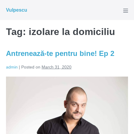
Skip
Vulpescu
to
Men
Tog
content
Tag:
izolare la domiciliu
Antrenează-te pentru bine! Ep 2
admin
|
Posted on
March 31, 2020
Antrenează-
te
pentru
bine!
Ep
2