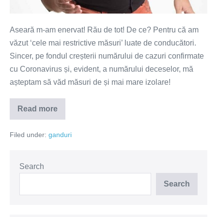
Aseară m-am enervat! Rău de tot! De ce? Pentru că am
văzut ‘cele mai restrictive măsuri’ luate de conducători.
Sincer, pe fondul creșterii numărului de cazuri confirmate
cu Coronavirus și, evident, a numărului deceselor, mă
așteptam să văd măsuri de și mai mare izolare!
Read more
Noi
de
ce
Filed under:
ganduri
stăm
în
casă?
Search
Search