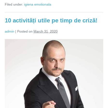
pentru
Filed under:
igiena emotionala
bine!
Ep
2
10 activități utile pe timp de criză!
admin
|
Posted on
March 31, 2020
10
activități
utile
pe
timp
de
criză!