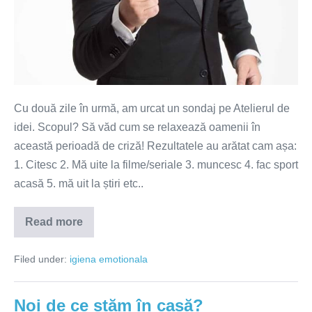
Cu două zile în urmă, am urcat un sondaj pe Atelierul de
idei. Scopul? Să văd cum se relaxează oamenii în
această perioadă de criză! Rezultatele au arătat cam așa:
1. Citesc 2. Mă uite la filme/seriale 3. muncesc 4. fac sport
acasă 5. mă uit la știri etc..
Read more
10
activități
utile
Filed under:
igiena emotionala
pe
timp
de
criză!
Noi de ce stăm în casă?