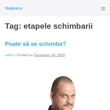
Skip
Vulpescu
to
Men
Tog
content
Tag:
etapele schimbarii
Poate să se schimbe?
admin
|
Posted on
December 28, 2020
Poate
să
se
schimbe?