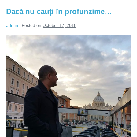
relația
ta?
Dacă nu cauți în profunzime…
admin
|
Posted on
October 17, 2018
Dacă
nu
cauți
în
profunzime…