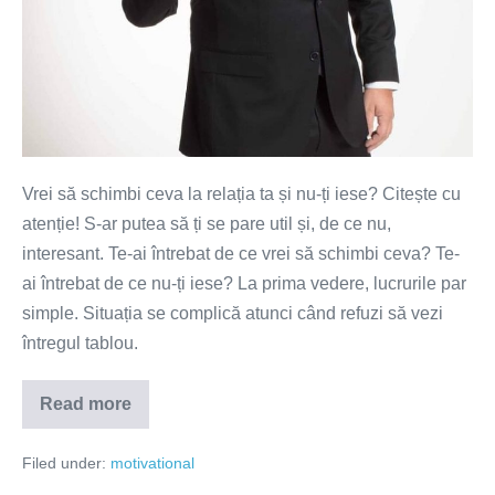
Vrei să schimbi ceva la relația ta și nu-ți iese? Citește cu
atenție! S-ar putea să ți se pare util și, de ce nu,
interesant. Te-ai întrebat de ce vrei să schimbi ceva? Te-
ai întrebat de ce nu-ți iese? La prima vedere, lucrurile par
simple. Situația se complică atunci când refuzi să vezi
întregul tablou.
Read more
Vrei
să
schimbi
Filed under:
motivational
ceva
la