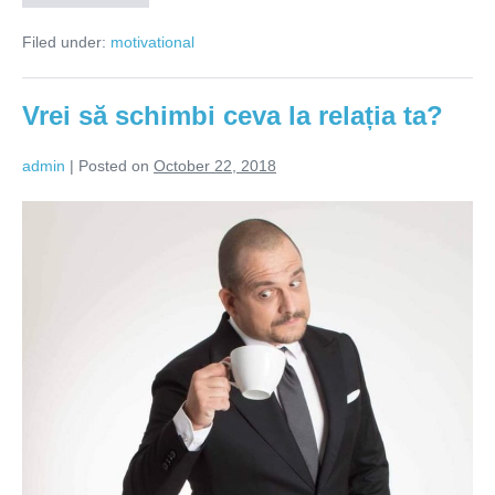
a
prins
Filed under:
motivational
cu
una,
dar
o
Vrei să schimbi ceva la relația ta?
iubesc!
admin
|
Posted on
October 22, 2018
Vrei
să
schimbi
ceva
la
relația
ta?