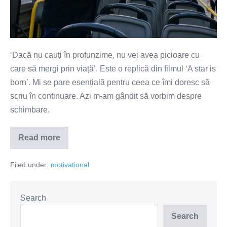
‘Dacă nu cauți în profunzime, nu vei avea picioare cu
care să mergi prin viață’. Este o replică din filmul ‘A star is
born’. Mi se pare esențială pentru ceea ce îmi doresc să
scriu în continuare. Azi m-am gândit să vorbim despre
schimbare.
Read more
Dacă
nu
cauți
Filed under:
motivational
în
profunzime…
Search
Search