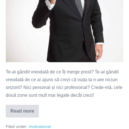
Te-ai gândit vreodată de ce îți merge prost? Te-ai gândit
vreodată de ce ai ajuns să crezi că viața ta n-are niciun
orizont? Nici personal și nici profesional? Crede-mă, cele
două zone sunt mult mai legate decât crezi!
Read more
Ție
de
ce
Filed under:
motivational
îți