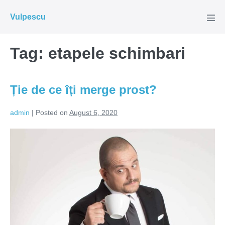
Skip
Vulpescu
to
Men
Tog
content
Tag:
etapele schimbari
Ție de ce îți merge prost?
admin
|
Posted on
August 6, 2020
Ție
de
ce
îți
merge
prost?