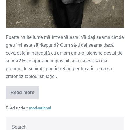
Foarte multe lume mă întreabă asta! Vă dați seama cât de
greu îmi este să răspund? Cum să-ți dai seama dacă
ceva este în neregulă cu un om dintr-o istorisire destul de
scurtă? Este aproape imposibil, așa că evit să mă
pronunț. În schimb, pun întrebări pentru a încerca să
creionez tabloul situației.
Read more
E
ceva
în
Filed under:
motivational
neregulă
cu
mine?
Search