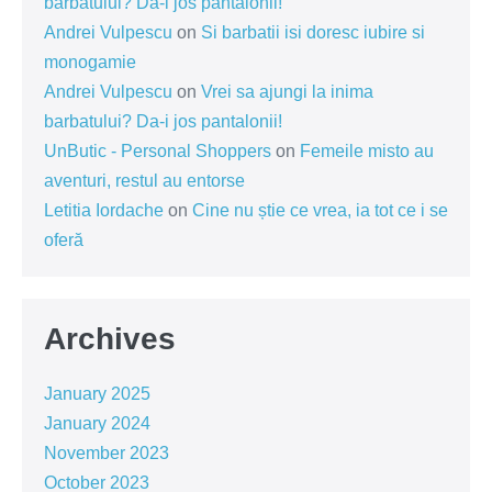
barbatului? Da-i jos pantalonii!
Andrei Vulpescu
on
Si barbatii isi doresc iubire si
monogamie
Andrei Vulpescu
on
Vrei sa ajungi la inima
barbatului? Da-i jos pantalonii!
UnButic - Personal Shoppers
on
Femeile misto au
aventuri, restul au entorse
Letitia Iordache
on
Cine nu știe ce vrea, ia tot ce i se
oferă
Archives
January 2025
January 2024
November 2023
October 2023