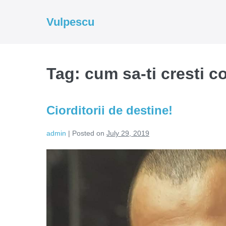
Skip
to
Vulpescu
content
Tag:
cum sa-ti cresti co
Ciorditorii de destine!
admin
|
Posted on
July 29, 2019
Ciorditorii
de
destine!