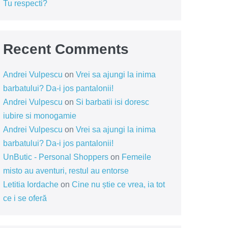
Tu respecti?
Recent Comments
Andrei Vulpescu
on
Vrei sa ajungi la inima
barbatului? Da-i jos pantalonii!
Andrei Vulpescu
on
Si barbatii isi doresc
iubire si monogamie
Andrei Vulpescu
on
Vrei sa ajungi la inima
barbatului? Da-i jos pantalonii!
UnButic - Personal Shoppers
on
Femeile
misto au aventuri, restul au entorse
Letitia Iordache
on
Cine nu știe ce vrea, ia tot
ce i se oferă