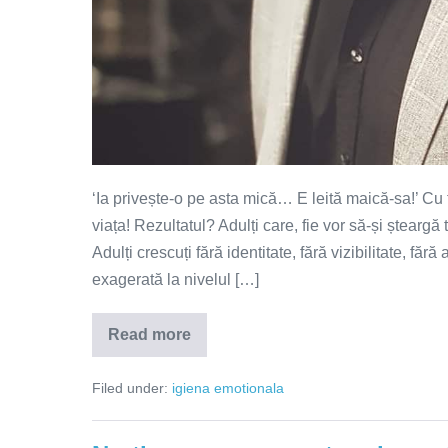
‘Ia privește-o pe asta mică… E leită maică-sa!’ Cu 
viața! Rezultatul? Adulți care, fie vor să-și șteargă 
Adulți crescuți fără identitate, fără vizibilitate, făr
exagerată la nivelul […]
Read more
Ciorditorii
de
destine!
Filed under:
igiena emotionala