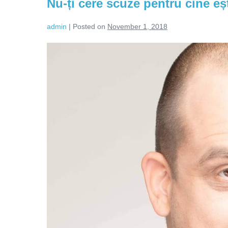
Nu-ți cere scuze pentru cine eșt
admin
|
Posted on
November 1, 2018
Nu-
ți
cere
scuze
pentru
cine
ești!