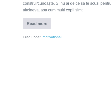
construi/cunoaște. Și nu ai de ce să te scuzi pentru 
altcineva, așa cum mulți copii simt.
Read more
Nu-
ți
cere
Filed under:
motivational
scuze
pentru
cine
ești!