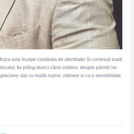
fraza asta începe ciordeala de identitate! Și continuă toată
trecutul, fie plâng atunci când vorbesc despre părinții lor.
ă apreciere; dar cu multă rușine, reținere și cu o sensibilitate