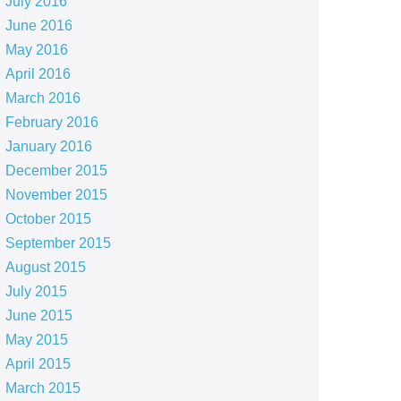
July 2016
June 2016
May 2016
April 2016
March 2016
February 2016
January 2016
December 2015
November 2015
October 2015
September 2015
August 2015
July 2015
June 2015
May 2015
April 2015
March 2015