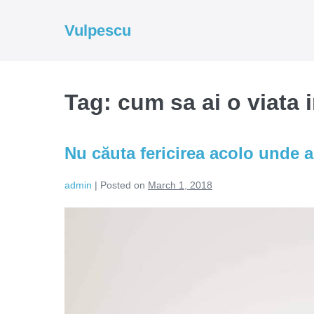
Skip
to
Vulpescu
content
Tag:
cum sa ai o viata 
Nu căuta fericirea acolo unde a
admin
|
Posted on
March 1, 2018
Nu
căuta
fericirea
acolo
unde
ai