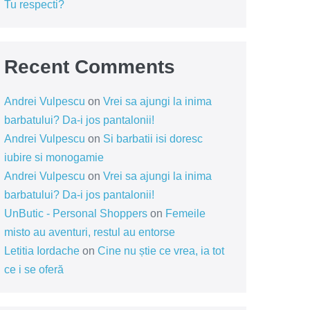
Tu respecti?
Recent Comments
Andrei Vulpescu
on
Vrei sa ajungi la inima
barbatului? Da-i jos pantalonii!
Andrei Vulpescu
on
Si barbatii isi doresc
iubire si monogamie
Andrei Vulpescu
on
Vrei sa ajungi la inima
barbatului? Da-i jos pantalonii!
UnButic - Personal Shoppers
on
Femeile
misto au aventuri, restul au entorse
Letitia Iordache
on
Cine nu știe ce vrea, ia tot
ce i se oferă