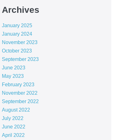
Archives
January 2025
January 2024
November 2023
October 2023
September 2023
June 2023
May 2023
February 2023
November 2022
September 2022
August 2022
July 2022
June 2022
April 2022