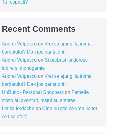
Tu respecti?
Recent Comments
Andrei Vulpescu
on
Vrei sa ajungi la inima
barbatului? Da-i jos pantalonii!
Andrei Vulpescu
on
Si barbatii isi doresc
iubire si monogamie
Andrei Vulpescu
on
Vrei sa ajungi la inima
barbatului? Da-i jos pantalonii!
UnButic - Personal Shoppers
on
Femeile
misto au aventuri, restul au entorse
Letitia Iordache
on
Cine nu știe ce vrea, ia tot
ce i se oferă