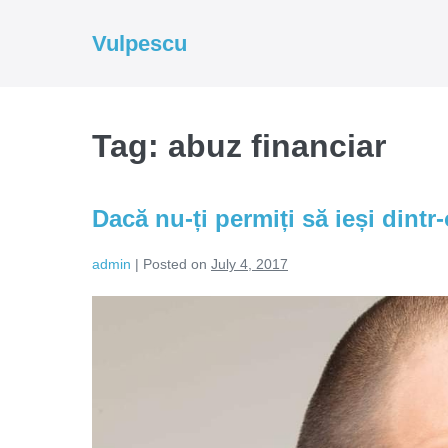
Skip
to
Vulpescu
content
Tag:
abuz financiar
Dacă nu-ți permiți să ieși dintr-
admin
|
Posted on
July 4, 2017
Dacă
nu-
ți
permiți
să
ieși