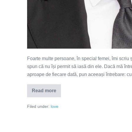
Foarte multe persoane, în special femei, îmi scriu și
spun că nu își permit să iasă din ele. Dacă mă într
aproape de fiecare dată, pun aceeași întrebare: cum 
Read more
Dacă
nu-
ți
Filed under:
love
permiți
să
ieși
dintr-
o
relație,