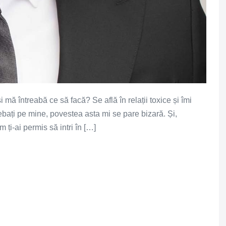
 mă întreabă ce să facă? Se află în relații toxice și îmi
ebați pe mine, povestea asta mi se pare bizară. Și,
ți-ai permis să intri în […]