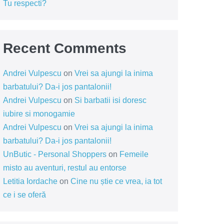
Tu respecti?
Recent Comments
Andrei Vulpescu
on
Vrei sa ajungi la inima
barbatului? Da-i jos pantalonii!
Andrei Vulpescu
on
Si barbatii isi doresc
iubire si monogamie
Andrei Vulpescu
on
Vrei sa ajungi la inima
barbatului? Da-i jos pantalonii!
UnButic - Personal Shoppers
on
Femeile
misto au aventuri, restul au entorse
Letitia Iordache
on
Cine nu știe ce vrea, ia tot
ce i se oferă